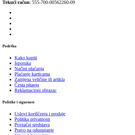
Tekući račun
: 555-700-00562260-09
Podrška
Kako kupiti
Isporuka
Načini plaćanja
Plaćanje karticama
Zamjena veličine ili artikla
Česta pitanja
Reklamacioni obrazac
Politike i sigurnost
Uslovi korišćenja i prodaje
Politika privatnosti
Povraćaj sredstava
Pravo na odustajanje