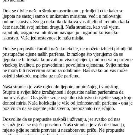
Dok se divite našem širokom asortimanu, primijetit ćete kako se
ljepota ne sastoji samo u unikatnim mirisima, već i u milovanju
online iskustva. Svega nekoliko klikova vas dijeli od trenutka kada
ćete naručiti svoj mirisni dragulj. Naša stranica, kao vaš vjerni
saputnik, osigurava intuitivnu navigaciju i ugodno korisničko
iskustvo. Vaša jednostavnost je naša misija.
Dok se prepustite čaroliji naše kolekcije, ne možete izbjeći primijetiti
pristupačne cijene naših parfema. Iz razloga što vjerujemo da se
ljepota ne bi trebala kupovati po visokoj cijeni, nudimo vam parfeme
visokog kvaliteta po pravednim i povoljnim cijenama. Svijet mirisa
ne mora biti rezerviran samo za odabrane. Baš svako od vas može
osjetiti slatkoću uspjeha uz naše parfeme.
Naša stranica je vaše ogledalo ljepote, unutrašnjeg i vanjskog.
Stupite u svijet lične izražajnosti i dopustite našim parfemima da
budu vaš glas. Osvježite svoje osjetilno iskustvo i osjetite snagu koju
donosi miris. Naša kolekcija je više od jednostavnih parfema - ona je
pozivnica da se osjetite jedinstveno, prepoznato i osjećajno.
Dozvolite da se prepustite raskoši i uživanju, jer svatko od nas
zaslužuje da se osjeća posebno. Naša stranica je vaša destinacija,
mjesto gdje se miris pretvara u nezaboravnu priču. Ne propustite