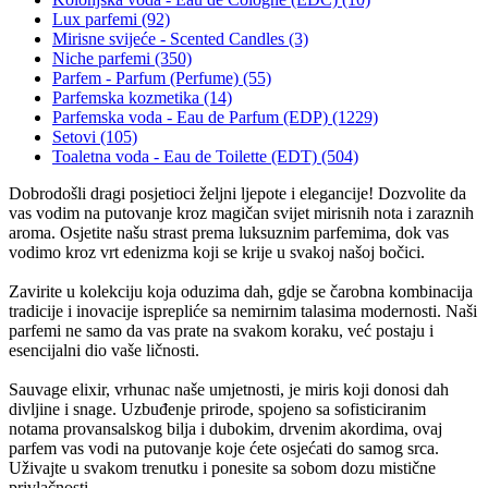
Lux parfemi (92)
Mirisne svijeće - Scented Candles (3)
Niche parfemi (350)
Parfem - Parfum (Perfume) (55)
Parfemska kozmetika (14)
Parfemska voda - Eau de Parfum (EDP) (1229)
Setovi (105)
Toaletna voda - Eau de Toilette (EDT) (504)
Dobrodošli dragi posjetioci željni ljepote i elegancije! Dozvolite da
vas vodim na putovanje kroz magičan svijet mirisnih nota i zaraznih
aroma. Osjetite našu strast prema luksuznim parfemima, dok vas
vodimo kroz vrt edenizma koji se krije u svakoj našoj bočici.
Zavirite u kolekciju koja oduzima dah, gdje se čarobna kombinacija
tradicije i inovacije isprepliće sa nemirnim talasima modernosti. Naši
parfemi ne samo da vas prate na svakom koraku, već postaju i
esencijalni dio vaše ličnosti.
Sauvage elixir, vrhunac naše umjetnosti, je miris koji donosi dah
divljine i snage. Uzbuđenje prirode, spojeno sa sofisticiranim
notama provansalskog bilja i dubokim, drvenim akordima, ovaj
parfem vas vodi na putovanje koje ćete osjećati do samog srca.
Uživajte u svakom trenutku i ponesite sa sobom dozu mistične
privlačnosti.