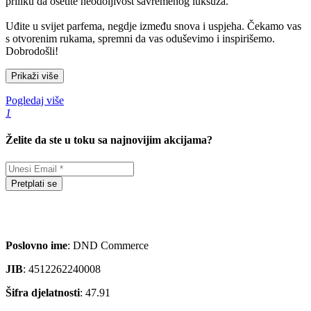
priliku da osetite neodoljivost savremenog luksuza.
Uđite u svijet parfema, negdje između snova i uspjeha. Čekamo vas
s otvorenim rukama, spremni da vas oduševimo i inspirišemo.
Dobrodošli!
Prikaži više
Pogledaj više
1
Želite da ste u toku sa najnovijim akcijama?
Pretplati se
Poslovno ime
: DND Commerce
JIB
: 4512262240008
Šifra djelatnosti
: 47.91