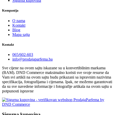
Sigurna kupovina
Kompanija
O nama
Kontakt
Blog
Mapa sajta
Kontakt
065/602-603
info@prodajaparfema.ba
Sve cijene na ovom sajtu iskazane su u konvertibilnim markama
(BAM). DND Commerce maksimalno koristi sve svoje resurse da
Vam svi artikli na ovom sajtu budu prikazani sa ispravnim nazivima
specifikacija, fotografijama i cijenama. Ipak, ne možemo garantovati
da su sve navedene informacije i fotografije artikala na ovom sajtu u
potpunosti ispravne
Sigurna kupovina