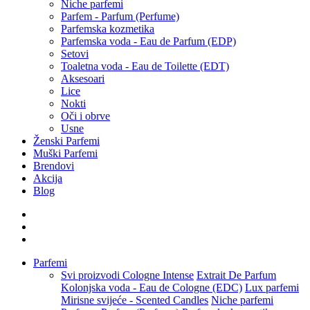
Niche parfemi
Parfem - Parfum (Perfume)
Parfemska kozmetika
Parfemska voda - Eau de Parfum (EDP)
Setovi
Toaletna voda - Eau de Toilette (EDT)
Aksesoari
Lice
Nokti
Oči i obrve
Usne
Ženski Parfemi
Muški Parfemi
Brendovi
Akcija
Blog
Parfemi
Svi proizvodi
Cologne Intense
Extrait De Parfum
Kolonjska voda - Eau de Cologne (EDC)
Lux parfemi
Mirisne svijeće - Scented Candles
Niche parfemi