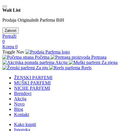
Wait List
Prodaja Originalnih Parfema BiH
Zatvori
Pretraži
0
Korpa
0
Toggle Nav
Početna
Pretraga
Akcija
Za njega
Za nju
Reels
ŽENSKI PARFEMI
MUŠKI PARFEMI
NICHE PARFEMI
Brendovi
Akcija
Novo
Blog
Kontakt
Kako kupiti
Isporuka