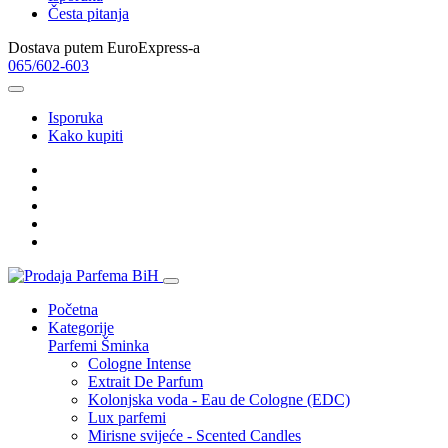
Česta pitanja
Dostava putem EuroExpress-a
065/602-603
Isporuka
Kako kupiti
Početna
Kategorije
Parfemi
Šminka
Cologne Intense
Extrait De Parfum
Kolonjska voda - Eau de Cologne (EDC)
Lux parfemi
Mirisne svijeće - Scented Candles