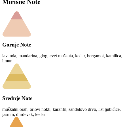
Mirisne Note
Gornje Note
lavanda, mandarina, glog, cvet muškata, kedar, bergamot, kamilica,
limun
Srednje Note
muškatni orah, orlovi nokti, karanfil, sandalovo drvo, list ljubičice,
jasmin, đurđevak, kedar