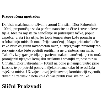
Preporučena upotreba:
Da biste maksimalno uživali u aromi Christian Dior Fahrenheit -
100ml, preporučuje se da parfem nanosite na čiste i suve delove
tijela. Idealna mjesta za nanošenje su pulsirajuće tačke, poput
zapešća, vrata i iza ušiju, jer tople temperature kože pomažu u
oslobađanju mirisnih nota. Prije nanošenja, blago pritisnite bočicu
kako biste osigurali ravnomeran mlaz, a izbjegavajte prekomjerno
prskanje kako biste postigli suptilan, a ne preintenzivan miris.
Takođe, izbjegavajte trljanje parfema nakon nanošenja, jer to može
promijeniti njegovu kemijsku strukturu i smanjiti trajnost mirisa.
Christian Dior Fahrenheit - 100ml najbolje je nanijeti ujutro prije
izlaska, te po potrebi ponoviti tijekom dana kako bi se održala
svježina mirisa. Uživajte u ovoj jedinstvenoj kombinaciji cvjetnih,
drvenih i začinskih nota koja će vas pratiti kroz sve prilike.
Slični Proizvodi