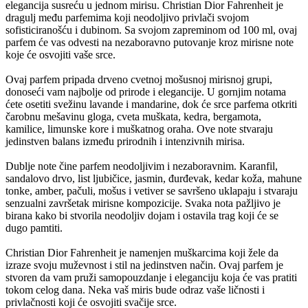
elegancija susreću u jednom mirisu. Christian Dior Fahrenheit je
dragulj među parfemima koji neodoljivo privlači svojom
sofisticiranošću i dubinom. Sa svojom zapreminom od 100 ml, ovaj
parfem će vas odvesti na nezaboravno putovanje kroz mirisne note
koje će osvojiti vaše srce.
Ovaj parfem pripada drveno cvetnoj mošusnoj mirisnoj grupi,
donoseći vam najbolje od prirode i elegancije. U gornjim notama
ćete osetiti svežinu lavande i mandarine, dok će srce parfema otkriti
čarobnu mešavinu gloga, cveta muškata, kedra, bergamota,
kamilice, limunske kore i muškatnog oraha. Ove note stvaraju
jedinstven balans između prirodnih i intenzivnih mirisa.
Dublje note čine parfem neodoljivim i nezaboravnim. Karanfil,
sandalovo drvo, list ljubičice, jasmin, đurđevak, kedar koža, mahune
tonke, amber, pačuli, mošus i vetiver se savršeno uklapaju i stvaraju
senzualni završetak mirisne kompozicije. Svaka nota pažljivo je
birana kako bi stvorila neodoljiv dojam i ostavila trag koji će se
dugo pamtiti.
Christian Dior Fahrenheit je namenjen muškarcima koji žele da
izraze svoju muževnost i stil na jedinstven način. Ovaj parfem je
stvoren da vam pruži samopouzdanje i eleganciju koja će vas pratiti
tokom celog dana. Neka vaš miris bude odraz vaše ličnosti i
privlačnosti koji će osvojiti svačije srce.