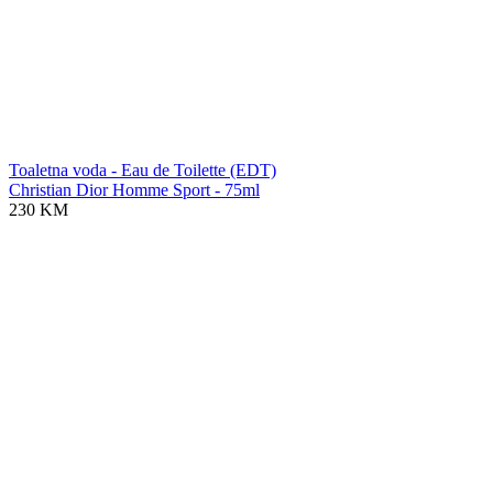
Toaletna voda - Eau de Toilette (EDT)
Christian Dior Homme Sport - 75ml
230 KM