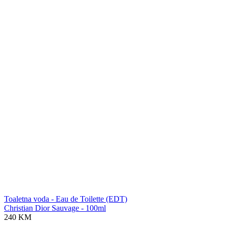
Toaletna voda - Eau de Toilette (EDT)
Christian Dior Sauvage - 100ml
240 KM