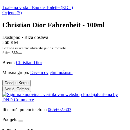
Toaletna voda - Eau de Toilette (EDT)
Ocjene (5)
Christian Dior Fahrenheit - 100ml
Dostupno
• Brza dostava
260 KM
Ponuda ističe za:
uhvatite je dok možete
Šifra:
360
Brend:
Christian Dior
Mirisna grupa:
Drveni cvjetni mošusni
Dodaj u Korpu
Naruči Odmah
Ili naruči putem telefona
065/602-603
Podijeli: