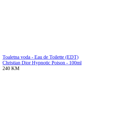
Toaletna voda - Eau de Toilette (EDT)
Christian Dior Hypnotic Poison - 100ml
240 KM