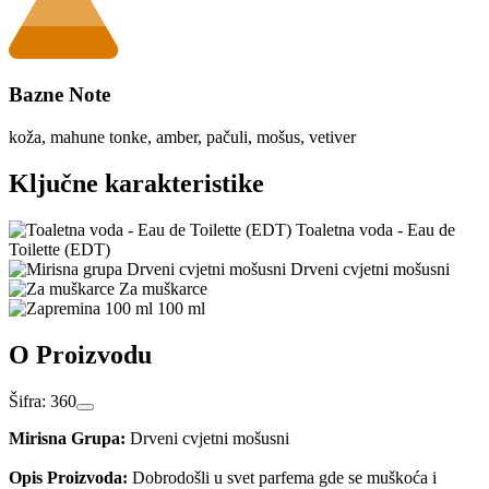
Bazne Note
koža, mahune tonke, amber, pačuli, mošus, vetiver
Ključne karakteristike
Toaletna voda - Eau de
Toilette (EDT)
Drveni cvjetni mošusni
Za muškarce
100 ml
O Proizvodu
Šifra: 360
Mirisna Grupa:
Drveni cvjetni mošusni
Opis Proizvoda:
Dobrodošli u svet parfema gde se muškoća i