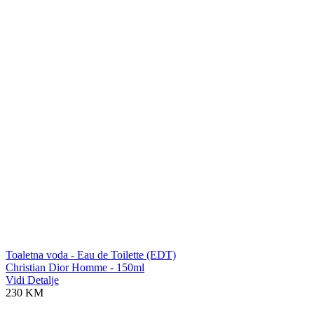
Toaletna voda - Eau de Toilette (EDT)
Christian Dior Homme - 150ml
Vidi Detalje
230 KM