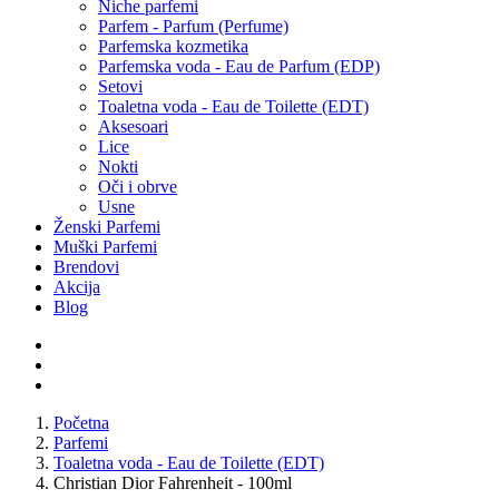
Niche parfemi
Parfem - Parfum (Perfume)
Parfemska kozmetika
Parfemska voda - Eau de Parfum (EDP)
Setovi
Toaletna voda - Eau de Toilette (EDT)
Aksesoari
Lice
Nokti
Oči i obrve
Usne
Ženski Parfemi
Muški Parfemi
Brendovi
Akcija
Blog
Početna
Parfemi
Toaletna voda - Eau de Toilette (EDT)
Christian Dior Fahrenheit - 100ml