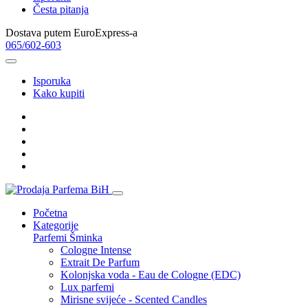
Česta pitanja
Dostava putem EuroExpress-a
065/602-603
Isporuka
Kako kupiti
Početna
Kategorije
Parfemi
Šminka
Cologne Intense
Extrait De Parfum
Kolonjska voda - Eau de Cologne (EDC)
Lux parfemi
Mirisne svijeće - Scented Candles