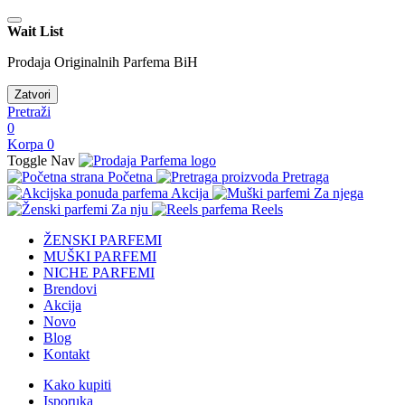
Wait List
Prodaja Originalnih Parfema BiH
Zatvori
Pretraži
0
Korpa
0
Toggle Nav
Početna
Pretraga
Akcija
Za njega
Za nju
Reels
ŽENSKI PARFEMI
MUŠKI PARFEMI
NICHE PARFEMI
Brendovi
Akcija
Novo
Blog
Kontakt
Kako kupiti
Isporuka