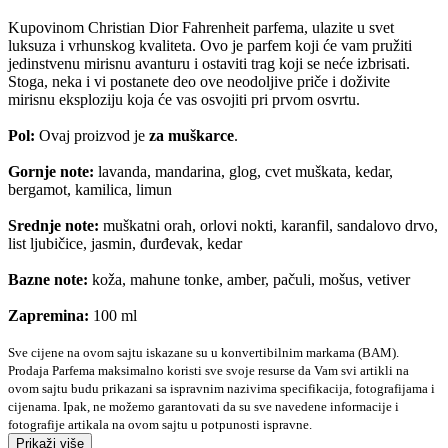
Kupovinom Christian Dior Fahrenheit parfema, ulazite u svet
luksuza i vrhunskog kvaliteta. Ovo je parfem koji će vam pružiti
jedinstvenu mirisnu avanturu i ostaviti trag koji se neće izbrisati.
Stoga, neka i vi postanete deo ove neodoljive priče i doživite
mirisnu eksploziju koja će vas osvojiti pri prvom osvrtu.
Pol:
Ovaj proizvod je
za muškarce
.
Gornje note:
lavanda, mandarina, glog, cvet muškata, kedar,
bergamot, kamilica, limun
Srednje note:
muškatni orah, orlovi nokti, karanfil, sandalovo drvo,
list ljubičice, jasmin, đurđevak, kedar
Bazne note:
koža, mahune tonke, amber, pačuli, mošus, vetiver
Zapremina:
100 ml
Sve cijene na ovom sajtu iskazane su u konvertibilnim markama (BAM).
Prodaja Parfema maksimalno koristi sve svoje resurse da Vam svi artikli na
ovom sajtu budu prikazani sa ispravnim nazivima specifikacija, fotografijama i
cijenama. Ipak, ne možemo garantovati da su sve navedene informacije i
fotografije artikala na ovom sajtu u potpunosti ispravne.
Prikaži više