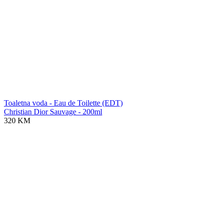
Toaletna voda - Eau de Toilette (EDT)
Christian Dior Sauvage - 200ml
320 KM