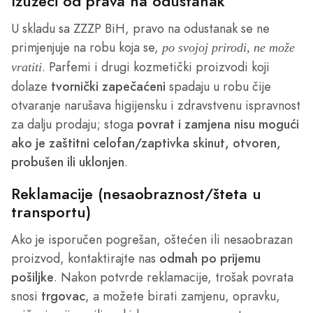
Izuzeci od prava na odustanak
U skladu sa ZZZP BiH, pravo na odustanak se ne
primjenjuje na robu koja se,
po svojoj prirodi, ne može
. Parfemi i drugi kozmetički proizvodi koji
vratiti
dolaze
tvornički zapečaćeni
spadaju u robu čije
otvaranje narušava higijensku i zdravstvenu ispravnost
za dalju prodaju; stoga
povrat i zamjena nisu mogući
ako je zaštitni celofan/zaptivka skinut, otvoren,
probušen ili uklonjen
.
Reklamacije (nesaobraznost/šteta u
transportu)
Ako je isporučen pogrešan, oštećen ili nesaobrazan
proizvod, kontaktirajte nas
odmah po prijemu
pošiljke
. Nakon potvrde reklamacije, trošak povrata
snosi
trgovac
, a možete birati zamjenu, opravku,