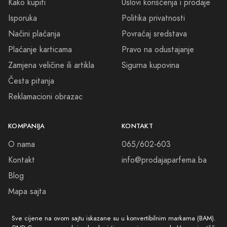
Kako kupiti
Uslovi korišćenja i prodaje
Isporuka
Politika privatnosti
Načini plaćanja
Povraćaj sredstava
Plaćanje karticama
Pravo na odustajanje
Zamjena veličine ili artikla
Sigurna kupovina
Česta pitanja
Reklamacioni obrazac
KOMPANIJA
KONTAKT
O nama
065/602-603
Kontakt
info@prodajaparfema.ba
Blog
Mapa sajta
Sve cijene na ovom sajtu iskazane su u konvertibilnim markama (BAM).