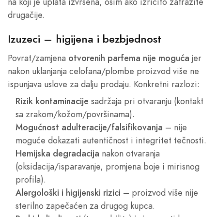
na koji je uplata izvršena, osim ako izričito zatražite
drugačije.
Izuzeci – higijena i bezbjednost
Povrat/zamjena
otvorenih parfema nije moguća
jer
nakon uklanjanja celofana/plombe proizvod više ne
ispunjava uslove za dalju prodaju. Konkretni razlozi:
Rizik kontaminacije
sadržaja pri otvaranju (kontakt
sa zrakom/kožom/površinama).
Mogućnost adulteracije/falsifikovanja
– nije
moguće dokazati autentičnost i integritet tečnosti.
Hemijska degradacija
nakon otvaranja
(oksidacija/isparavanje, promjena boje i mirisnog
profila).
Alergološki i higijenski rizici
– proizvod više nije
sterilno zapečaćen za drugog kupca.