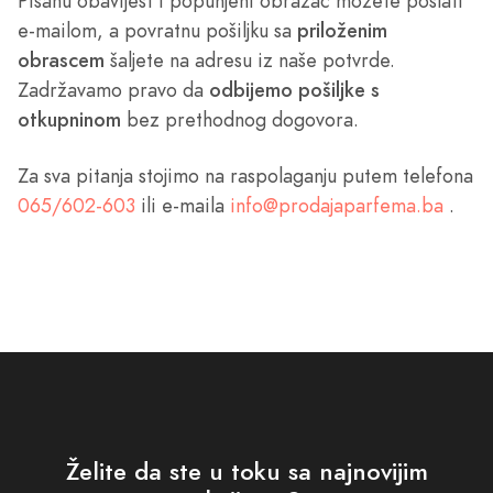
Pisanu obavijest i popunjeni obrazac možete poslati
e-mailom, a povratnu pošiljku sa
priloženim
obrascem
šaljete na adresu iz naše potvrde.
Zadržavamo pravo da
odbijemo pošiljke s
otkupninom
bez prethodnog dogovora.
Za sva pitanja stojimo na raspolaganju putem telefona
065/602-603
ili e-maila
info@prodajaparfema.ba
.
Želite da ste u toku sa najnovijim