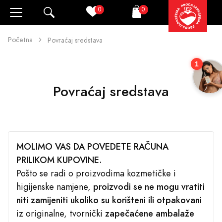
0
0
Pretraži
Korpa
Početna
Povraćaj sredstava
1
Povraćaj sredstava
MOLIMO VAS DA POVEDETE RAČUNA
PRILIKOM KUPOVINE.
Pošto se radi o proizvodima kozmetičke i
higijenske namjene,
proizvodi se ne mogu vratiti
niti zamijeniti ukoliko su korišteni ili otpakovani
iz originalne, tvornički
zapečaćene ambalaže