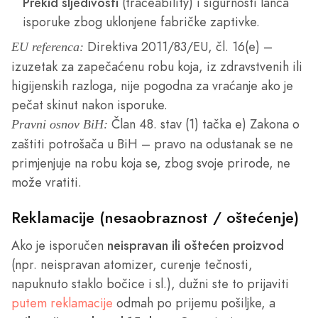
Prekid sljedivosti
(traceability) i sigurnosti lanca
isporuke zbog uklonjene fabričke zaptivke.
Direktiva 2011/83/EU, čl. 16(e) –
EU referenca:
izuzetak za zapečaćenu robu koja, iz zdravstvenih ili
higijenskih razloga, nije pogodna za vraćanje ako je
pečat skinut nakon isporuke.
Član 48. stav (1) tačka e) Zakona o
Pravni osnov BiH:
zaštiti potrošača u BiH – pravo na odustanak se ne
primjenjuje na robu koja se, zbog svoje prirode, ne
može vratiti.
Reklamacije (nesaobraznost / oštećenje)
Ako je isporučen
neispravan ili oštećen proizvod
(npr. neispravan atomizer, curenje tečnosti,
napuknuto staklo bočice i sl.), dužni ste to prijaviti
putem reklamacije
odmah po prijemu pošiljke, a