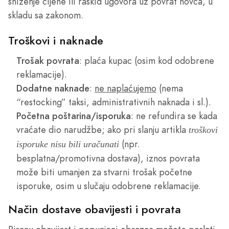
sniženje cijene ili raskid ugovora uz povrat novca, u
skladu sa zakonom.
Troškovi i naknade
Trošak povrata
: plaća kupac (osim kod odobrene
reklamacije).
Dodatne naknade
:
ne naplaćujemo
(nema
“restocking” taksi, administrativnih naknada i sl.).
Početna poštarina/isporuka
: ne refundira se kada
vraćate dio narudžbe; ako pri slanju artikla
troškovi
(npr.
isporuke nisu bili uračunati
besplatna/promotivna dostava), iznos povrata
može biti umanjen za stvarni trošak početne
isporuke, osim u slučaju odobrene reklamacije.
Način dostave obavijesti i povrata