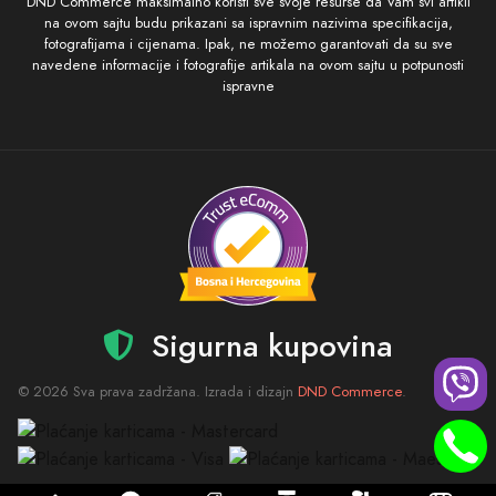
DND Commerce maksimalno koristi sve svoje resurse da Vam svi artikli
na ovom sajtu budu prikazani sa ispravnim nazivima specifikacija,
fotografijama i cijenama. Ipak, ne možemo garantovati da su sve
navedene informacije i fotografije artikala na ovom sajtu u potpunosti
ispravne
Sigurna kupovina
© 2026 Sva prava zadržana. Izrada i dizajn
DND Commerce
.