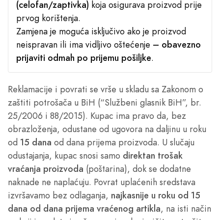
(celofan/zaptivka)
koja osigurava proizvod prije
prvog korištenja.
Zamjena je moguća isključivo ako je proizvod
neispravan ili ima vidljivo oštećenje
– obavezno
prijaviti odmah po prijemu pošiljke
.
Reklamacije i povrati se vrše u skladu sa Zakonom o
zaštiti potrošača u BiH (“Službeni glasnik BiH”, br.
25/2006 i 88/2015). Kupac ima pravo da, bez
obrazloženja, odustane od ugovora na daljinu u roku
od
15 dana
od dana prijema proizvoda. U slučaju
odustajanja, kupac snosi samo
direktan trošak
vraćanja proizvoda
(poštarina), dok se dodatne
naknade ne naplaćuju. Povrat uplaćenih sredstava
izvršavamo bez odlaganja,
najkasnije u roku od 15
dana od dana prijema vraćenog artikla
, na isti način