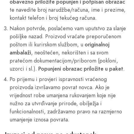
obavezno priložite popunjen i potpisan obrazac
te navedite broj narudžbe/računa, ime i prezime,
kontakt telefon i broj tekućeg računa.
Nakon potvrde, poslaćemo vam uputstvo za slanje
pošiljke nazad. Proizvod vraćate preporučenom
poštom ili kurirskom službom, u
originalnoj
ambalaži
, neoštećen, nekorišten i sa svom
pratećom dokumentacijom/priborom (pokloni,
uzorci i sl.).
Popunjeni obrazac priložite u paket
.
Po prijemu i provjeri ispravnosti vraćenog
proizvoda izvršavamo povrat novca. Ako je
vrijednost robe umanjena rukovanjem koje nije
nužno za utvrđivanje prirode, obilježja i
funkcionalnosti, zadržavamo pravo na razmjerno
umanjenje iznosa povrata.