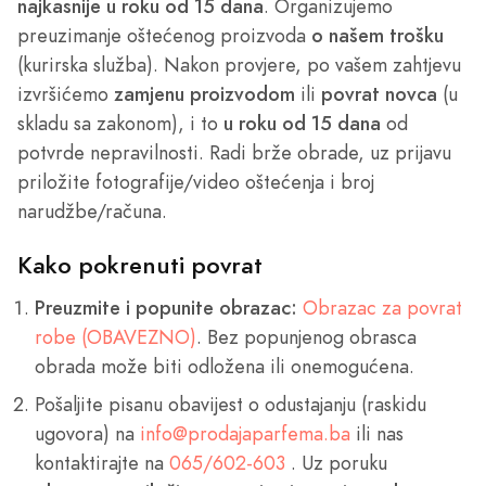
najkasnije u roku od 15 dana
. Organizujemo
preuzimanje oštećenog proizvoda
o našem trošku
(kurirska služba). Nakon provjere, po vašem zahtjevu
izvršićemo
zamjenu proizvodom
ili
povrat novca
(u
skladu sa zakonom), i to
u roku od 15 dana
od
potvrde nepravilnosti. Radi brže obrade, uz prijavu
priložite fotografije/video oštećenja i broj
narudžbe/računa.
Kako pokrenuti povrat
Preuzmite i popunite obrazac:
Obrazac za povrat
robe (OBAVEZNO)
. Bez popunjenog obrasca
obrada može biti odložena ili onemogućena.
Pošaljite pisanu obavijest o odustajanju (raskidu
ugovora) na
info@prodajaparfema.ba
ili nas
kontaktirajte na
065/602-603
. Uz poruku