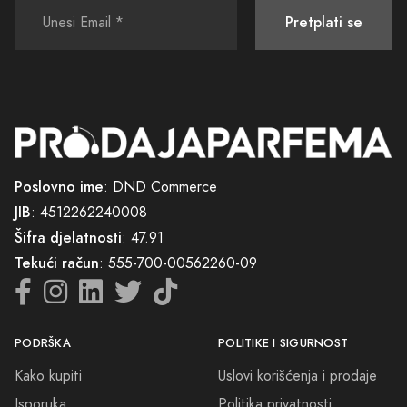
Pretplati se
Ukorak s vašom svakodnevicom, ali istovremeno izvan nje, ove svijeće
bit će vaš tajni saveznik u stvaranju trenutaka koji zaista ostavljaju
trag.
Poslovno ime
: DND Commerce
JIB
: 4512262240008
Šifra djelatnosti
: 47.91
Tekući račun
: 555-700-00562260-09
PODRŠKA
POLITIKE I SIGURNOST
Kako kupiti
Uslovi korišćenja i prodaje
Isporuka
Politika privatnosti