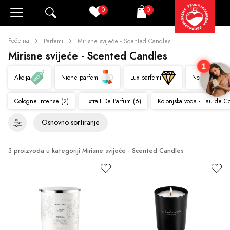
0
0
Pretraži
Korpa
Početna
Parfemi
Mirisne svijeće - Scented Candles
Mirisne svijeće - Scented Candles
1
Akcija
Niche parfemi
Lux parfemi
Novo
Cologne Intense (2)
Extrait De Parfum (6)
Kolonjska voda - Eau de C
3 proizvoda u kategoriji Mirisne svijeće - Scented Candles