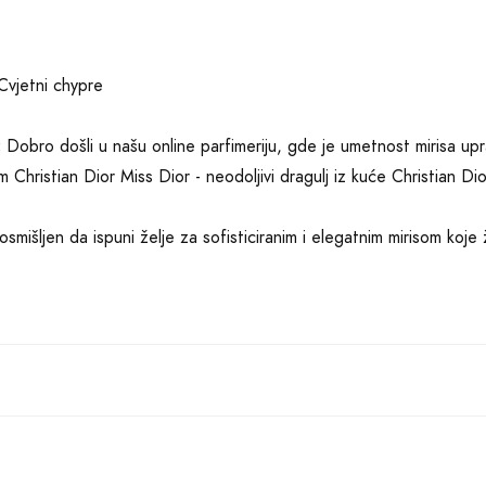
vjetni chypre
:
Dobro došli u našu online parfimeriju, gde je umetnost mirisa up
 Christian Dior Miss Dior - neodoljivi dragulj iz kuće Christian Dio
osmišljen da ispuni želje za sofisticiranim i elegatnim mirisom k
arfem u punom cvetnom chypre stilu ostavlja trag glamura i luksuz
stane platno na kojem se ispisuje priča o eleganciji i prefinjenos
tama limuna, mandarine, ružičastog bibera, crvene narandže i slat
linom i šarmom.
ma otkriva se izvanredna kombinacija mirisnih nota. Ruža iz Grass