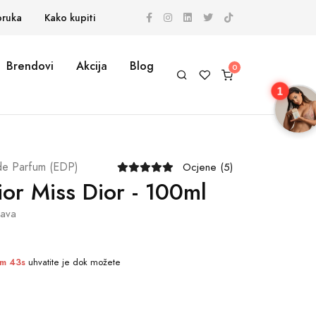
oruka
Kako kupiti
Brendovi
Akcija
Blog
1
de Parfum (EDP)
Ocjene (5)
ior Miss Dior - 100ml
tava
1m 42s
uhvatite je dok možete