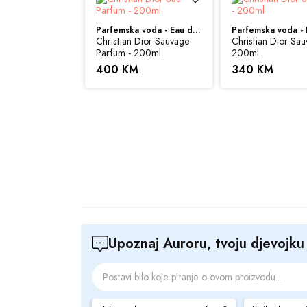
Bazne note:
ruži
Parfemska voda - Eau de Parfum (EDP)
Zapremina:
100 
Christian Dior Sauvage
Christian Dior Sau
Parfum - 200ml
200ml
400 KM
340 KM
Sve cijene na ovom s
ovom sajtu budu prik
Parfemska voda - Eau de Parfum (EDP)
informacije i fotogra
 Dior Joy - 50ml
M
Upoznaj Auroru, tvoju djevojk