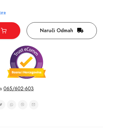
ypre
Naruči Odmah
a
065/602-603