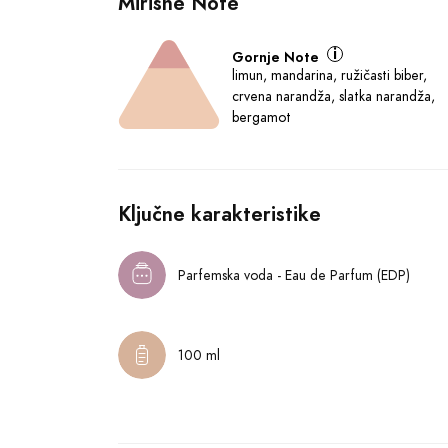
Mirisne Note
Gornje Note
limun, mandarina, ružičasti biber,
crvena narandža, slatka narandža,
bergamot
Ključne karakteristike
Parfemska voda - Eau de Parfum (EDP)
100 ml