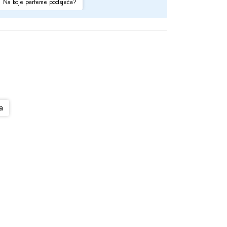
Na koje parfeme podsjeća?
a