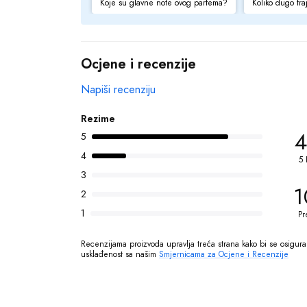
Koje su glavne note ovog parfema?
Koliko dugo tra
Ocjene i recenzije
Napiši recenziju
Rezime
4
5
4
5 
3
1
2
1
Pr
Recenzijama proizvoda upravlja treća strana kako bi se osigurala
usklađenost sa našim 
Smjernicama za Ocjene i Recenzije