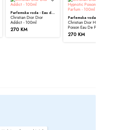
Parfemska voda - Eau de Parfum (EDP)
Christian Dior Dior
Parfemska voda - Eau de Parfum (EDP)
Addict - 100ml
Christian Dior Hypnotic
Poison Eau De Parfum -
270 KM
risti sve svoje resurse da Vam svi artikli na
100ml
270 KM
 možemo garantovati da su sve navedene