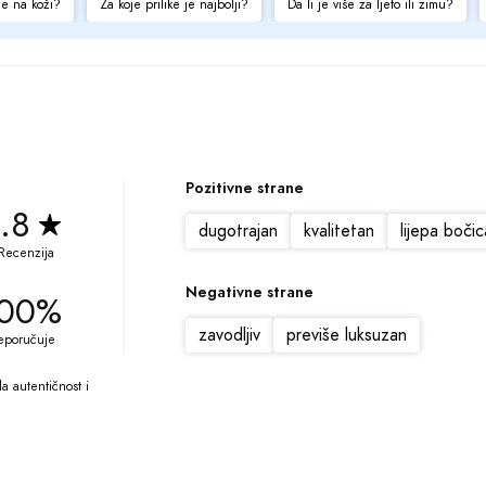
je na koži?
Za koje prilike je najbolji?
Da li je više za ljeto ili zimu?
Pozitivne strane
.8
dugotrajan
kvalitetan
lijepa bočic
Recenzija
Negativne strane
00%
zavodljiv
previše luksuzan
eporučuje
 autentičnost i 