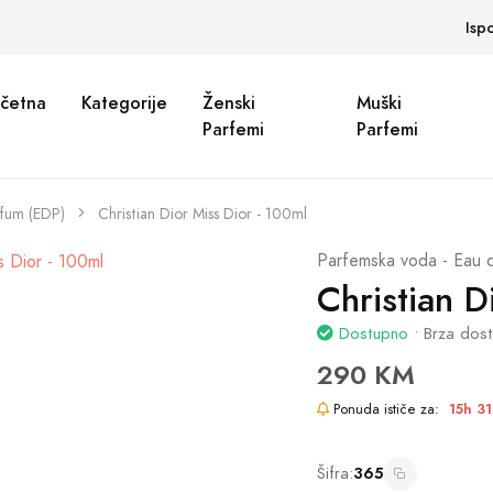
Isp
četna
Kategorije
Ženski
Muški
Parfemi
Parfemi
rfum (EDP)
Christian Dior Miss Dior - 100ml
Parfemska voda - Eau 
Christian D
Dostupno
• Brza dos
290 KM
Ponuda ističe za:
15h 3
Šifra:
365