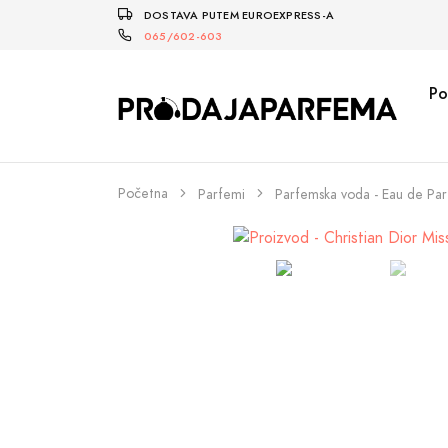
DOSTAVA PUTEM EUROEXPRESS-A
065/602-603
Po
Početna
Parfemi
Parfemska voda - Eau de Pa