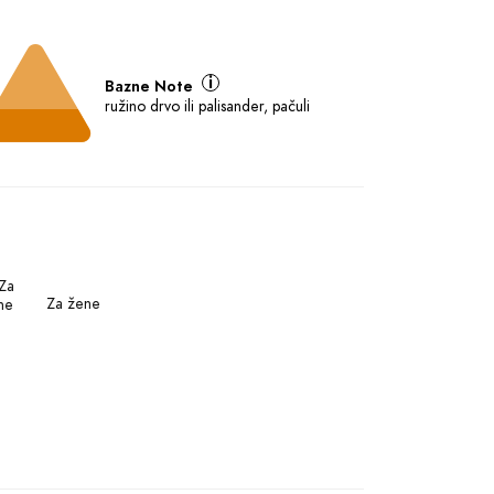
Bazne Note
ružino drvo ili palisander, pačuli
Za žene