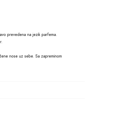
ravo prevedena na jezik parfema.
r.
oje žene nose uz sebe. Sa zapreminom
a na koži.
ti. Otvorite vrata ovog mirisa sa
ke narandže. Ovi voćni akordi
a, Damaska ruža i listovi jasmina se