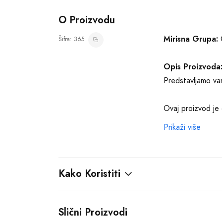
O Proizvodu
Mirisna Grupa:
C
Šifra: 365
Opis Proizvoda
Predstavljamo vam
Ovaj proizvod je 
od 100 ml, ovaj p
Prikaži više
Neka vaša koža po
osvežavajućim no
Kako Koristiti
obavijaju vas top
U srcu ovog parfe
Slični Proizvodi