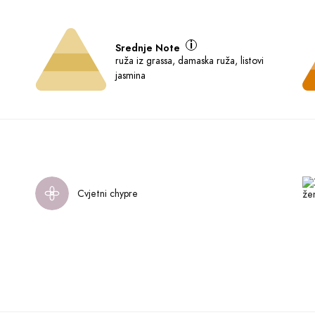
Srednje Note
ruža iz grassa, damaska ruža, listovi
jasmina
Cvjetni chypre