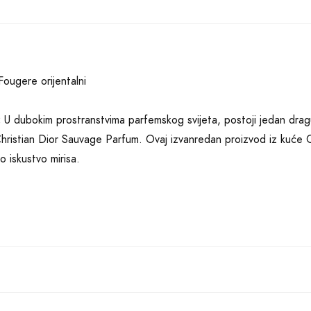
ougere orijentalni
:
U dubokim prostranstvima parfemskog svijeta, postoji jedan dragul
ristian Dior Sauvage Parfum. Ovaj izvanredan proizvod iz kuće Chr
o iskustvo mirisa.
 pravo remek-djelo fougere orijentalne mirisne grupe. Kombinacij
na i elemi stvara pravi vatromet mirisa na vašoj koži. Ova raskoš
uptilnu svježinu, koja će vas osvojiti već pri prvom susretu.
rednog parfema kriju se sandalovo drvo, mahune tonke i olibanum. 
ost, ostavljajući iza sebe tragu zanimljivog i profinjenog mirisa. O