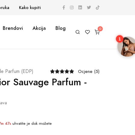
oruka
Kako kupiti
Brendovi
Akcija
Blog
1
de Parfum (EDP)
Ocjene (5)
ior Sauvage Parfum -
tava
7m 47s
uhvatite je dok možete