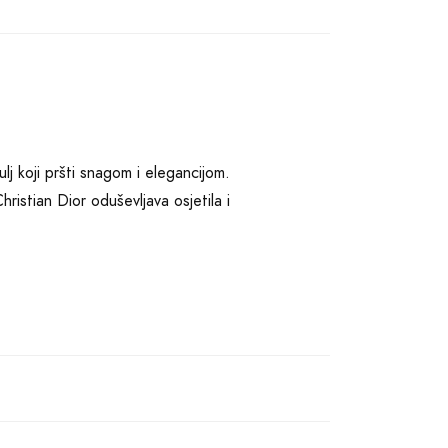
j koji pršti snagom i elegancijom.
istian Dior oduševljava osjetila i
a neodoljivih sastojaka kao što su
na kombinacija voćnih nota daje
Ovi zavodljivi sastojci pružaju
vaj nevjerojatni spoj naglašava vašu