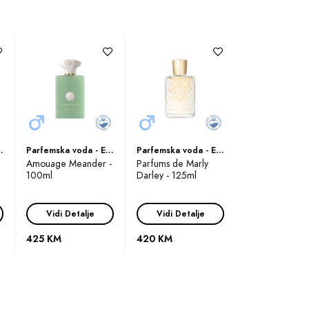
rag vanile. Ova slatka nota pridaje
Vaše prisustvo će ostati urezano u
osvojiti svijet svojim jedinstvenim
o kroz svijet mogućnosti i senzacija.
 de Parfum (EDP)
Parfemska voda - Eau de Parfum (EDP)
Parfemska voda - Eau de Parfum (EDP)
Amouage Meander -
Parfums de Marly
100ml
Darley - 125ml
ispuni neodoljivim mirisnim doživljajem.
ije u svakom kapljici.
Vidi Detalje
Vidi Detalje
425 KM
420 KM