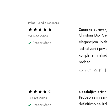
Prikaz 1-5 od 5 recenzija
Zanosno putovanj
Christian Dior Sa
23 Dec 2023
elegancijom. Nako
Preporučeno
jedinstveni i pri
komplimenti nikad
probao.
Korisno?
(1)
|
Neodoljiva privla
Probao sam razne
17 Oct 2023
definitivno se iz
Preporučeno