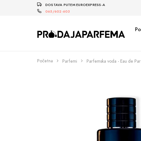
DOSTAVA PUTEM EUROEXPRESS-A
065/602-603
Po
Početna
Parfemi
Parfemska voda - Eau de Pa