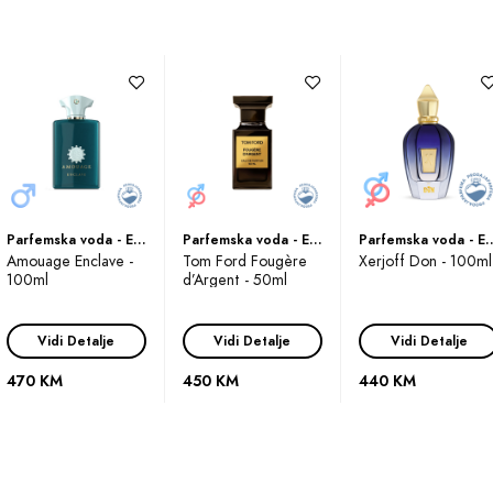
 dozu tajanstvenosti u svakom trenutku.
 ovog prefinjenog mirisa, Sauvage Parfum ostavlja iznenađujući t
će i topline, koja ostaje u zraku poput nevidljive aure ljepote. 
ji ga osjete.
 parfem je namijenjen hrabrim i samouvjerenim muškarcima koji žele 
bite Sauvage Parfum kao zmajevu vatru koja će vas provesti sigurn
Parfemska voda - Eau de Parfum (EDP)
Parfemska voda - Eau de Parfum (EDP)
Parfemska voda - Eau
Amouage Enclave -
Tom Ford Fougère
Xerjoff Don - 100ml
100ml
d’Argent - 50ml
uvage Parfum je pravi dar za vaša osjetila, stvoren da ih probudi i 
obnom svijetu ovog prefinjenog parfema i osjetite snagu koja se kr
Vidi Detalje
Vidi Detalje
Vidi Detalje
za muškarce
od je
.
470 KM
450 KM
440 KM
rgamot, mandarina, elemi