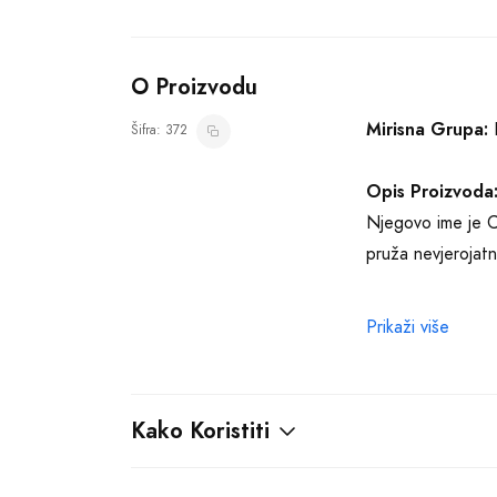
O Proizvodu
Mirisna Grupa:
F
Šifra: 372
Opis Proizvoda
Njegovo ime je Ch
pruža nevjerojatn
Sauvage Parfum je
Prikaži više
bergamot, mandari
Sauvage Parfumu s
Kako Koristiti
U srcu ovog izvan
dubinu i senzualn