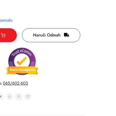
jentalni
Naruči Odmah
a
065/602-603