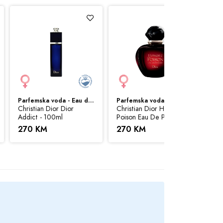
risti sve svoje resurse da Vam svi artikli na
Parfemska voda - Eau de Parfum (EDP)
Parfemska voda - Eau de Parfum (EDP)
 možemo garantovati da su sve navedene
Christian Dior Dior
Christian Dior Hypnotic
Addict - 100ml
Poison Eau De Parfum -
100ml
270 KM
270 KM