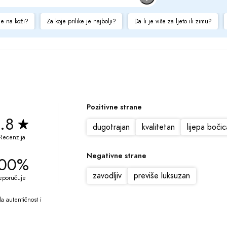
je na koži?
Za koje prilike je najbolji?
Da li je više za ljeto ili zimu?
Pozitivne strane
.8
dugotrajan
kvalitetan
lijepa bočic
Recenzija
Negativne strane
00%
zavodljiv
previše luksuzan
eporučuje
 autentičnost i 