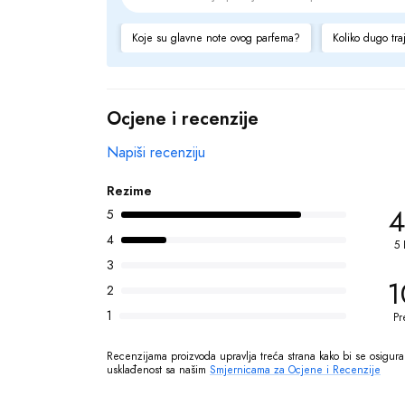
Koje su glavne note ovog parfema?
Koliko dugo tra
Ocjene i recenzije
Napiši recenziju
Rezime
4
5
4
5 
3
1
2
1
Pr
Recenzijama proizvoda upravlja treća strana kako bi se osigurala
usklađenost sa našim 
Smjernicama za Ocjene i Recenzije