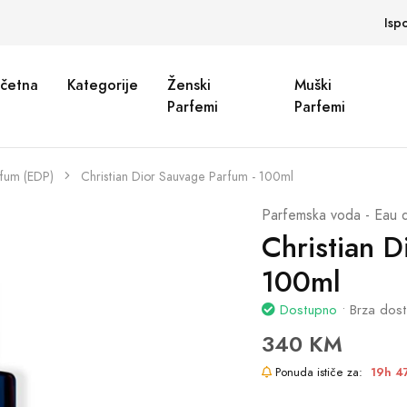
Isp
četna
Kategorije
Ženski
Muški
Parfemi
Parfemi
rfum (EDP)
Christian Dior Sauvage Parfum - 100ml
Parfemska voda - Eau 
Christian D
100ml
Dostupno
• Brza dos
340 KM
Ponuda ističe za:
19h 4