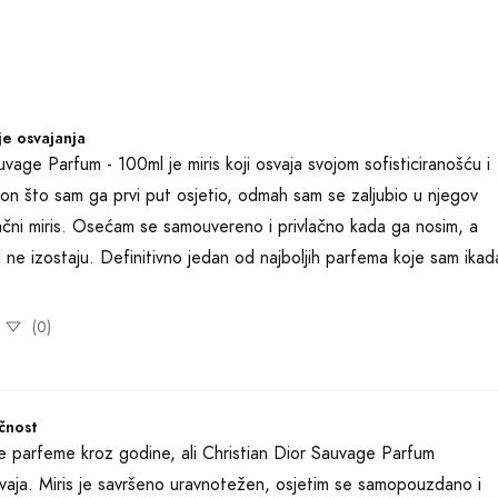
e osvajanja
uvage Parfum - 100ml je miris koji osvaja svojom sofisticiranošću i 
n što sam ga prvi put osjetio, odmah sam se zaljubio u njegov 
vlačni miris. Osećam se samouvereno i privlačno kada ga nosim, a 
 ne izostaju. Definitivno jedan od najboljih parfema koje sam ikada
(0)
čnost
 parfeme kroz godine, ali Christian Dior Sauvage Parfum 
dvaja. Miris je savršeno uravnotežen, osjetim se samopouzdano i 