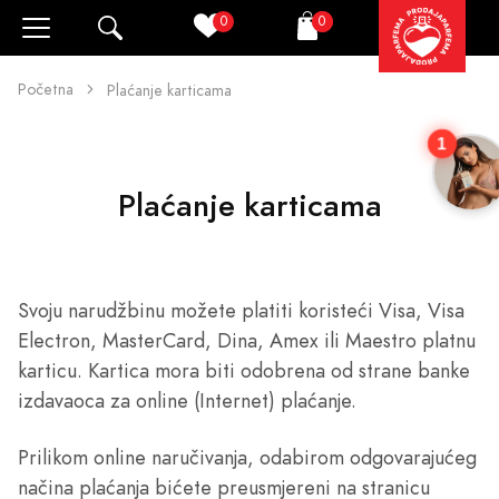
0
0
Pretraži
Korpa
Početna
Plaćanje karticama
1
Plaćanje karticama
Svoju narudžbinu možete platiti koristeći Visa, Visa
Electron, MasterCard, Dina, Amex ili Maestro platnu
karticu. Kartica mora biti odobrena od strane banke
izdavaoca za online (Internet) plaćanje.
Prilikom online naručivanja, odabirom odgovarajućeg
načina plaćanja bićete preusmjereni na stranicu