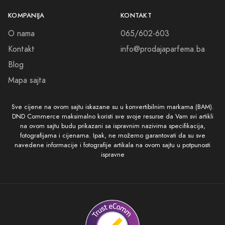
KOMPANIJA
KONTAKT
O nama
065/602-603
Kontakt
info@prodajaparfema.ba
Blog
Mapa sajta
Sve cijene na ovom sajtu iskazane su u konvertibilnim markama (BAM).
DND Commerce maksimalno koristi sve svoje resurse da Vam svi artikli
na ovom sajtu budu prikazani sa ispravnim nazivima specifikacija,
fotografijama i cijenama. Ipak, ne možemo garantovati da su sve
navedene informacije i fotografije artikala na ovom sajtu u potpunosti
ispravne