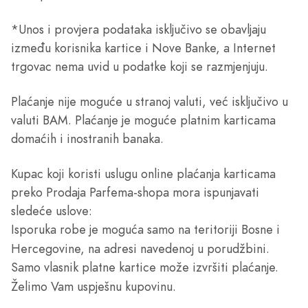
*Unos i provjera podataka isključivo se obavljaju
između korisnika kartice i Nove Banke, a Internet
trgovac nema uvid u podatke koji se razmjenjuju.
Plaćanje nije moguće u stranoj valuti, već isključivo u
valuti BAM. Plaćanje je moguće platnim karticama
domaćih i inostranih banaka.
Kupac koji koristi uslugu online plaćanja karticama
preko Prodaja Parfema-shopa mora ispunjavati
sledeće uslove:
Isporuka robe je moguća samo na teritoriji Bosne i
Hercegovine, na adresi navedenoj u porudžbini.
Samo vlasnik platne kartice može izvršiti plaćanje.
Želimo Vam uspješnu kupovinu.