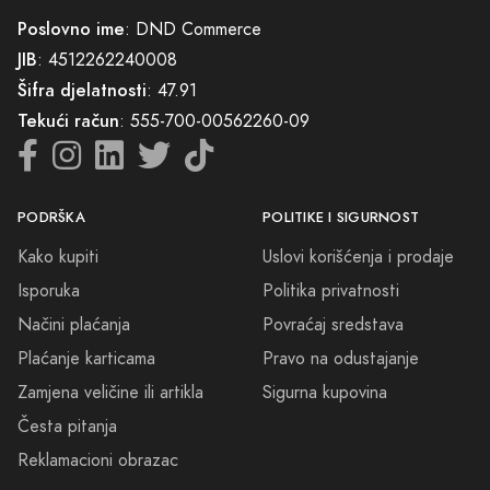
Poslovno ime
: DND Commerce
JIB
: 4512262240008
Šifra djelatnosti
: 47.91
Tekući račun
: 555-700-00562260-09
PODRŠKA
POLITIKE I SIGURNOST
Kako kupiti
Uslovi korišćenja i prodaje
Isporuka
Politika privatnosti
Načini plaćanja
Povraćaj sredstava
Plaćanje karticama
Pravo na odustajanje
Zamjena veličine ili artikla
Sigurna kupovina
Česta pitanja
Reklamacioni obrazac