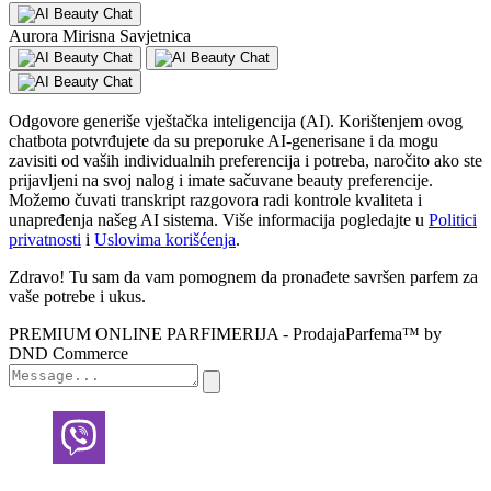
Aurora Mirisna Savjetnica
Odgovore generiše vještačka inteligencija (AI). Korištenjem ovog
chatbota potvrđujete da su preporuke AI-generisane i da mogu
zavisiti od vaših individualnih preferencija i potreba, naročito ako ste
prijavljeni na svoj nalog i imate sačuvane beauty preferencije.
Možemo čuvati transkript razgovora radi kontrole kvaliteta i
unapređenja našeg AI sistema. Više informacija pogledajte u
Politici
privatnosti
i
Uslovima korišćenja
.
Zdravo! Tu sam da vam pomognem da pronađete savršen parfem za
vaše potrebe i ukus.
PREMIUM ONLINE PARFIMERIJA - ProdajaParfema™ by
DND Commerce