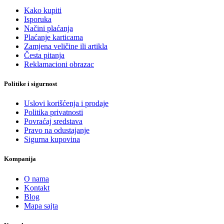
Kako kupiti
Isporuka
Načini plaćanja
Plaćanje karticama
Zamjena veličine ili artikla
Česta pitanja
Reklamacioni obrazac
Politike i sigurnost
Uslovi korišćenja i prodaje
Politika privatnosti
Povraćaj sredstava
Pravo na odustajanje
Sigurna kupovina
Kompanija
O nama
Kontakt
Blog
Mapa sajta