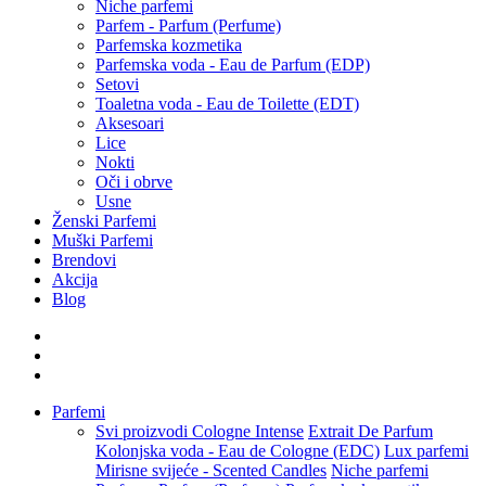
Niche parfemi
Parfem - Parfum (Perfume)
Parfemska kozmetika
Parfemska voda - Eau de Parfum (EDP)
Setovi
Toaletna voda - Eau de Toilette (EDT)
Aksesoari
Lice
Nokti
Oči i obrve
Usne
Ženski Parfemi
Muški Parfemi
Brendovi
Akcija
Blog
Parfemi
Svi proizvodi
Cologne Intense
Extrait De Parfum
Kolonjska voda - Eau de Cologne (EDC)
Lux parfemi
Mirisne svijeće - Scented Candles
Niche parfemi