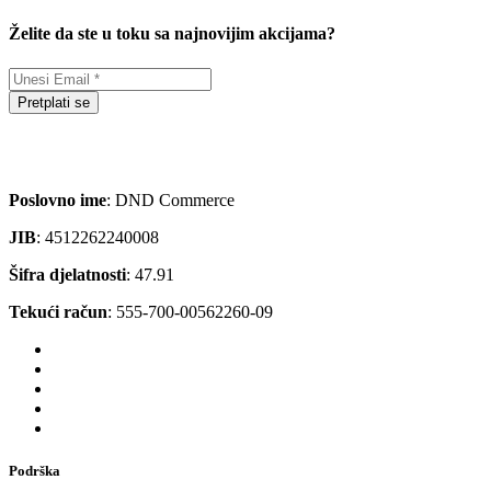
Želite da ste u toku sa najnovijim akcijama?
Pretplati se
Poslovno ime
: DND Commerce
JIB
: 4512262240008
Šifra djelatnosti
: 47.91
Tekući račun
: 555-700-00562260-09
Podrška