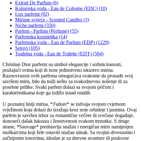
Extrait De Parfum (6)
Kolonjska voda - Eau de Cologne (EDC) (10)
Lux parfemi (92)
Mirisne svijeće - Scented Candles (3)
Niche parfemi (350)
Parfem - Parfum (Perfume) (55)
Parfemska kozmetika (14)
Parfemska voda - Eau de Parfum (EDP) (1229)
Setovi (105)
Toaletna voda - Eau de Toilette (EDT) (504)
Christian Dior parfemi su simbol elegancije i sofisticiranosti,
pružajući svima koji ih nose jedinstveno iskustvo mirisa.
Raznovrsnost ovih parfema omogućava svakome da pronađe svoj
savršeni miris, bilo da traži nešto za svakodnevno nošenje ili za
posebne prilike. Svaki parfem dolazi sa svojom pričom i
karakteristikama koje ga izdižu iznad ostalih.
U poznatoj liniji mirisa, *J'adore* se izdvaja svojom cvjetnom
svježinom koja dolazi do izražaja kroz note orhideje i jasmina. Ovaj
parfem je savršen izbor za romantične večere ili svečane događaje,
donoseći dašak luksuza i ženstvenosti svakom trenutku. S druge
strane, *Sauvage* predstavlja snažan i energičan miris namijenjen
muškarcima koji žele ostaviti snažan utisak. Sa svojim drvenastim i
začinjenim tonovima, idealan je za dnevne avanture ili poslovne