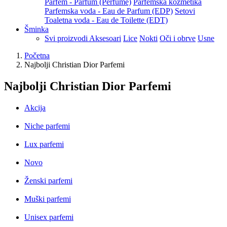
Parfem - Parfum (Perfume)
Parfemska kozmetika
Parfemska voda - Eau de Parfum (EDP)
Setovi
Toaletna voda - Eau de Toilette (EDT)
Šminka
Svi proizvodi
Aksesoari
Lice
Nokti
Oči i obrve
Usne
Početna
Najbolji Christian Dior Parfemi
Najbolji Christian Dior Parfemi
Akcija
Niche parfemi
Lux parfemi
Novo
Ženski parfemi
Muški parfemi
Unisex parfemi