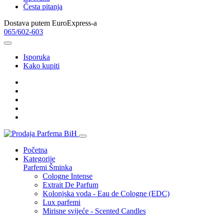
Česta pitanja
Dostava putem EuroExpress-a
065/602-603
Isporuka
Kako kupiti
Početna
Kategorije
Parfemi
Šminka
Cologne Intense
Extrait De Parfum
Kolonjska voda - Eau de Cologne (EDC)
Lux parfemi
Mirisne svijeće - Scented Candles