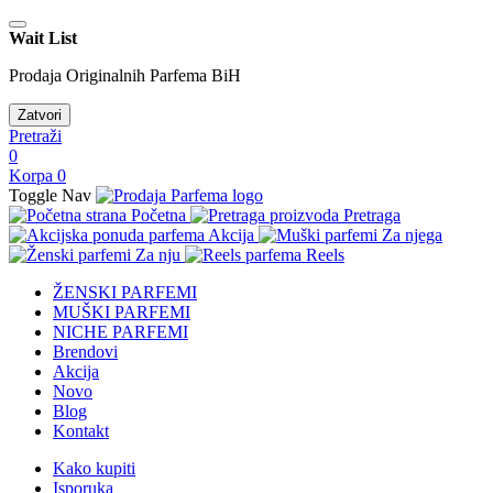
Wait List
Prodaja Originalnih Parfema BiH
Zatvori
Pretraži
0
Korpa
0
Toggle Nav
Početna
Pretraga
Akcija
Za njega
Za nju
Reels
ŽENSKI PARFEMI
MUŠKI PARFEMI
NICHE PARFEMI
Brendovi
Akcija
Novo
Blog
Kontakt
Kako kupiti
Isporuka