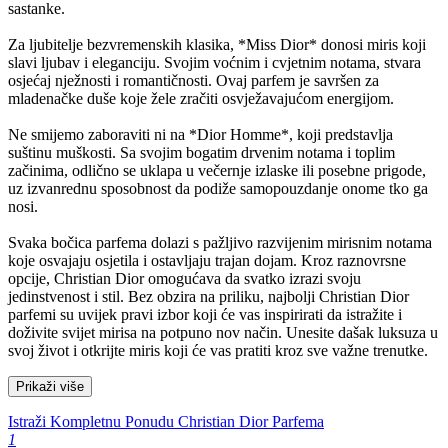
sastanke.
Za ljubitelje bezvremenskih klasika, *Miss Dior* donosi miris koji
slavi ljubav i eleganciju. Svojim voćnim i cvjetnim notama, stvara
osjećaj nježnosti i romantičnosti. Ovaj parfem je savršen za
mladenačke duše koje žele zračiti osvježavajućom energijom.
Ne smijemo zaboraviti ni na *Dior Homme*, koji predstavlja
suštinu muškosti. Sa svojim bogatim drvenim notama i toplim
začinima, odlično se uklapa u večernje izlaske ili posebne prigode,
uz izvanrednu sposobnost da podiže samopouzdanje onome tko ga
nosi.
Svaka bočica parfema dolazi s pažljivo razvijenim mirisnim notama
koje osvajaju osjetila i ostavljaju trajan dojam. Kroz raznovrsne
opcije, Christian Dior omogućava da svatko izrazi svoju
jedinstvenost i stil. Bez obzira na priliku, najbolji Christian Dior
parfemi su uvijek pravi izbor koji će vas inspirirati da istražite i
doživite svijet mirisa na potpuno nov način. Unesite dašak luksuza u
svoj život i otkrijte miris koji će vas pratiti kroz sve važne trenutke.
Prikaži više
Istraži Kompletnu Ponudu Christian Dior Parfema
1