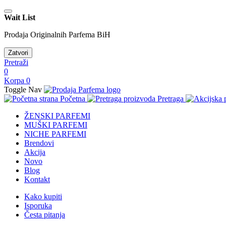
Wait List
Prodaja Originalnih Parfema BiH
Zatvori
Pretraži
0
Korpa
0
Toggle Nav
Početna
Pretraga
ŽENSKI PARFEMI
MUŠKI PARFEMI
NICHE PARFEMI
Brendovi
Akcija
Novo
Blog
Kontakt
Kako kupiti
Isporuka
Česta pitanja