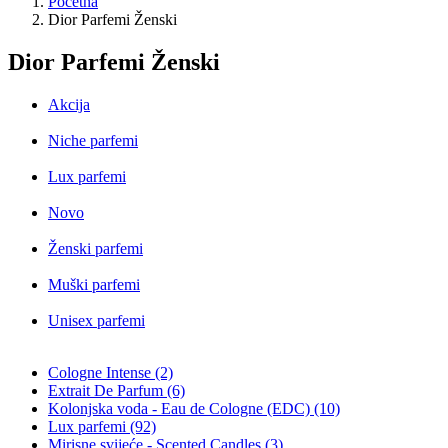
Početna
Dior Parfemi Ženski
Dior Parfemi Ženski
Akcija
Niche parfemi
Lux parfemi
Novo
Ženski parfemi
Muški parfemi
Unisex parfemi
Cologne Intense (2)
Extrait De Parfum (6)
Kolonjska voda - Eau de Cologne (EDC) (10)
Lux parfemi (92)
Mirisne svijeće - Scented Candles (3)