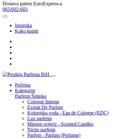
Dostava putem EuroExpress-a
065/602-603
Isporuka
Kako kupiti
Početna
Kategorije
Parfemi
Šminka
Cologne Intense
Extrait De Parfum
Kolonjska voda - Eau de Cologne (EDC)
Lux parfemi
Mirisne svijeće - Scented Candles
Niche parfemi
Parfem - Parfum (Perfume)