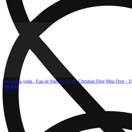
Parfemska voda - Eau de Parfum (EDP)
Christian Dior Miss Dior - 
290 KM