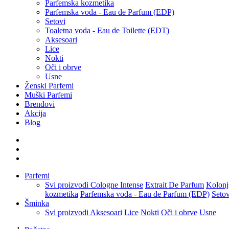
Parfemska kozmetika
Parfemska voda - Eau de Parfum (EDP)
Setovi
Toaletna voda - Eau de Toilette (EDT)
Aksesoari
Lice
Nokti
Oči i obrve
Usne
Ženski Parfemi
Muški Parfemi
Brendovi
Akcija
Blog
Parfemi
Svi proizvodi
Cologne Intense
Extrait De Parfum
Kolonj
kozmetika
Parfemska voda - Eau de Parfum (EDP)
Setov
Šminka
Svi proizvodi
Aksesoari
Lice
Nokti
Oči i obrve
Usne