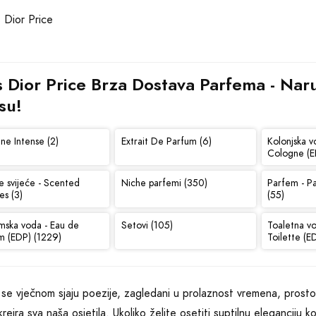
 Dior Price Brza Dostava Parfema - Naruč
su!
ne Intense (2)
Extrait De Parfum (6)
Kolonjska v
Cologne (E
e svijeće - Scented
Niche parfemi (350)
Parfem - P
es (3)
(55)
mska voda - Eau de
Setovi (105)
Toaletna v
m (EDP) (1229)
Toilette (E
 se vječnom sjaju poezije, zagledani u prolaznost vremena, prosto 
 kreira sva naša osjetila. Ukoliko želite osetiti suptilnu elegancij