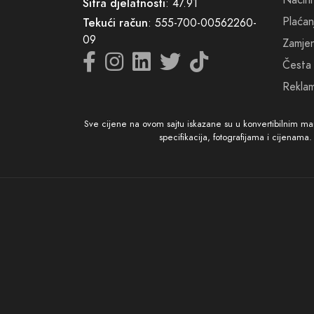
Načini
Šifra djelatnosti
: 47.91
dragi i
Plaćan
Tekući račun
: 555-700-00562260-
09
Zamjena
Česta 
Reklam
Sve cijene na ovom sajtu iskazane su u konvertibilnim m
specifikacija, fotografijama i cijenama