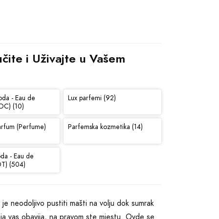
ite i Uživajte u Vašem 
oda - Eau de
Lux parfemi (92)
DC) (10)
arfum (Perfume)
Parfemska kozmetika (14)
oda - Eau de
DT) (504)
je neodoljivo pustiti mašti na volju dok sumrak
u koja vas obavija, na pravom ste mjestu. Ovde se