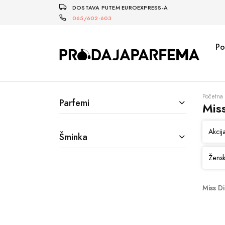
DOSTAVA PUTEM EUROEXPRESS-A
065/602-603
Po
Početna
Parfemi
Miss
Akcij
Šminka
Žensk
Miss D