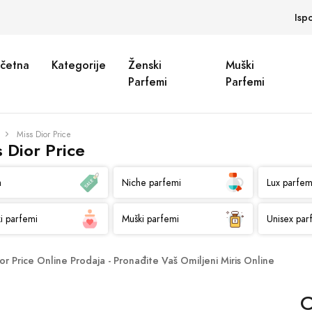
Isp
četna
Kategorije
Ženski
Muški
Parfemi
Parfemi
Miss Dior Price
 Dior Price
a
Niche parfemi
Lux parfem
i parfemi
Muški parfemi
Unisex par
ior Price Online Prodaja - Pronađite Vaš Omiljeni Miris Online
C