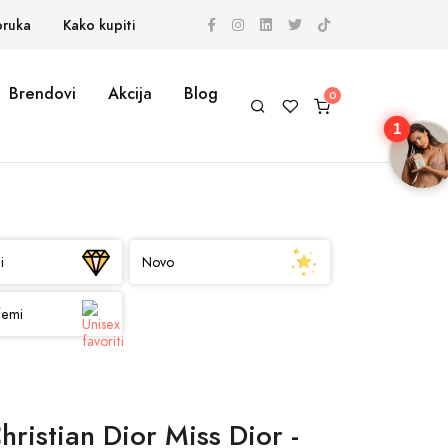
oruka
Kako kupiti
Brendovi
Akcija
Blog
1
i
Novo
femi
hristian Dior Miss Dior -