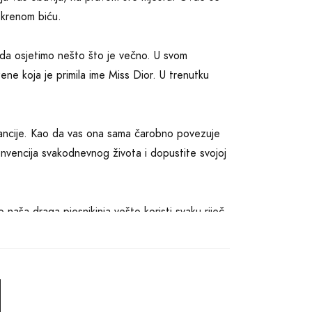
iskrenom biću.
u da osjetimo nešto što je večno. U svom
 žene koja je primila ime Miss Dior. U trenutku
gancije. Kao da vas ona sama čarobno povezuje
onvencija svakodnevnog života i dopustite svojoj
 naša draga pjesnikinja vešto koristi svaku riječ
ata tajanstvenog svijeta ženstvenosti. Sa svakim
emek-djelo neponovljivosti.
Kroz parfem Miss Dior, mirisni poljubac koji se
 Jednim osjetom, vraćamo se u doba opcinjujućih