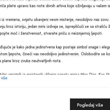
riča plete upravo kao note divnih arhiva koje oživljavaju u vašem 
i iz vremena, svijetu obavijeni veom misterije, neodoljivo nas zov
nju kroz istoriju, jedan miris izdvaja se, ispreplićući se sa strašću
pojite moć i ženstvenost, stvarate priču o neizmjernoj ljepoti.
đujuće je kako jedna jedinstvena kap postaje simbol snage i ele
jetom ljepote, čineći vas neodoljivo jedinstvenim. Oslobodite se k
a plane kroz zvuke neuhvatljivih nota.
ični umjetnik je mojstorski uklopio sonetu mirisa Miss Dior. Kao što
 više
i očarala čitatelja, tako mirisni bezgranični vrtlozi otključavaju vr
m, postajete svjesni različitih nijansi koje se prepliću i stvaraju r
išnost pomalo boemskog duha, uzdižemo se iznad svakodnevnosti. 
Pogledaj više
e zaboraviti, postajemo deo prošlosti, sadašnjosti i budućnosti.