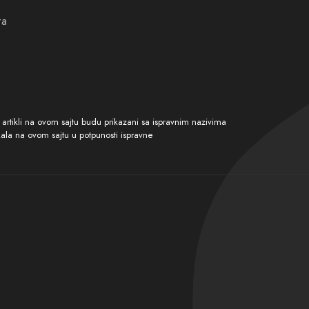
ta
tikli na ovom sajtu budu prikazani sa ispravnim nazivima
kala na ovom sajtu u potpunosti ispravne