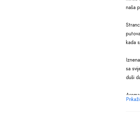
naša p
Stranc
putova
kada s
Iznena
sa svi
duši d
Aromat
Prikaži
kako b
udisaje
Uz seb
ne mož