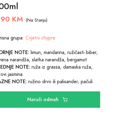
00ml
290 KM
(Na Stanju)
risna grupa:
Cvjetni chypre
ORNJE NOTE:
limun, mandarina, ružičasti biber,
vena narandža, slatka narandža, bergamot
REDNJE NOTE:
ruža iz grassa, damaska ruža,
stovi jasmina
AZNE NOTE:
ružino drvo ili palisander, pačuli
Naruči odmah