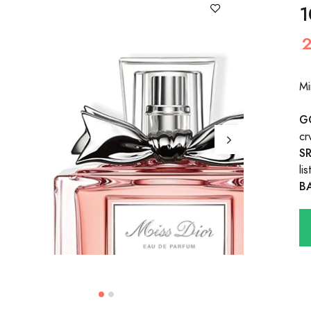
1
Mi
G
cr
S
li
B