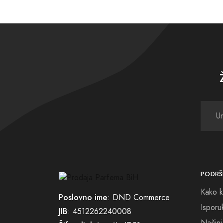
večern
Cijena
najobi
dostup
Dok lj
svijet
neotkr
Učinit
ruke. 
PODRŠ
bez d
Kako k
Poslovno ime
: DND Commerce
Ukolik
Isporu
JIB
: 4512262240008
prilik