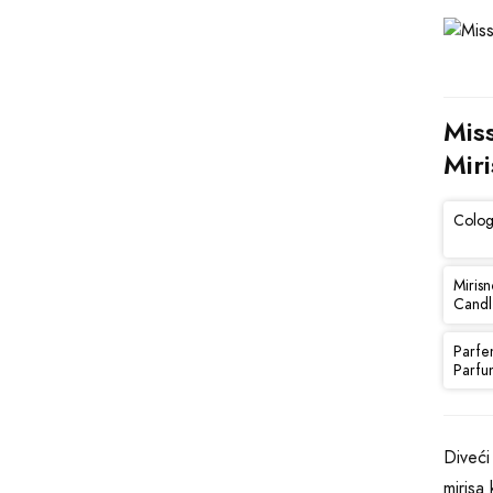
Miss
Miri
Colog
Mirisn
Candl
Parfe
Parfu
Diveći
mirisa