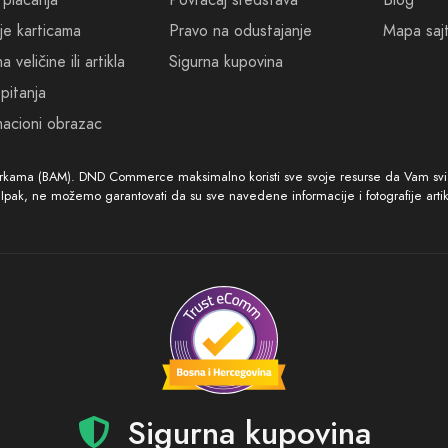
 plaćanja
Povraćaj sredstava
Blog
 neophodni prijatelju.
je karticama
Pravo na odustajanje
Mapa saj
 veličine ili artikla
Sigurna kupovina
pitanja
acioni obrazac
arkama (BAM). DND Commerce maksimalno koristi sve svoje resurse da Vam svi ar
. Ipak, ne možemo garantovati da su sve navedene informacije i fotografije arti
Sigurna kupovina