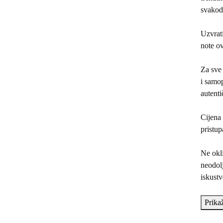
svakod
Uzvrati
note ov
Za sve 
i samop
autenti
Cijena 
pristup
Ne okli
neodolj
iskustv
Prikaž