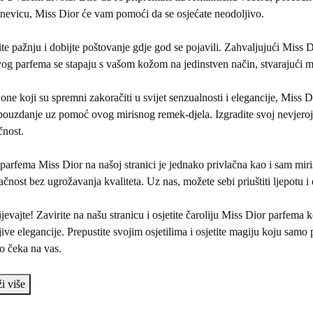
nevicu, Miss Dior će vam pomoći da se osjećate neodoljivo.
te pažnju i dobijte poštovanje gdje god se pojavili. Zahvaljujući Miss D
og parfema se stapaju s vašom kožom na jedinstven način, stvarajući mir
one koji su spremni zakoračiti u svijet senzualnosti i elegancije, Miss 
ouzdanje uz pomoć ovog mirisnog remek-djela. Izgradite svoj nevjerojatn
čnost.
parfema Miss Dior na našoj stranici je jednako privlačna kao i sam mi
ačnost bez ugrožavanja kvaliteta. Uz nas, možete sebi priuštiti ljepotu 
jevajte! Zavirite na našu stranicu i osjetite čaroliju Miss Dior parfema ko
ive elegancije. Prepustite svojim osjetilima i osjetite magiju koju sam
o čeka na vas.
i više