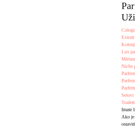
Par
Uži
Cologn
Extrai
Kolonj
Lux pa
Mirisne
Niche 
Parfem
Parfem
Parfem
Setovi
Toalet
Imate l
Ako je
ostavit