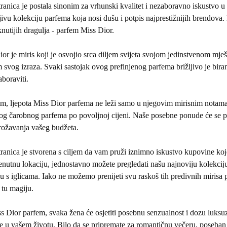
ranica je postala sinonim za vrhunski kvalitet i nezaboravno iskustvo 
ivu kolekciju parfema koja nosi dušu i potpis najprestižnijih brendova
knutijih dragulja - parfem Miss Dior.
or je miris koji je osvojio srca diljem svijeta svojom jedinstvenom mješ
svog izraza. Svaki sastojak ovog prefinjenog parfema brižljivo je biran
boraviti.
m, ljepota Miss Dior parfema ne leži samo u njegovim mirisnim notama
og čarobnog parfema po povoljnoj cijeni. Naše posebne ponude će se pob
rožavanja vašeg budžeta.
ranica je stvorena s ciljem da vam pruži iznimno iskustvo kupovine koj
enutnu lokaciju, jednostavno možete pregledati našu najnoviju kolekciju,
cu s iglicama. Iako ne možemo prenijeti svu raskoš tih predivnih miri
e tu magiju.
 Dior parfem, svaka žena će osjetiti posebnu senzualnost i dozu luksu
e u vašem životu. Bilo da se pripremate za romantičnu večeru, poseban 