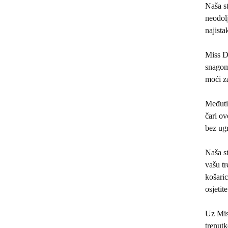
Naša st
neodolj
najista
Miss Di
snagom 
moći za
Međuti
čari ov
bez ug
Naša st
vašu tr
košari
osjetit
Uz Miss
trenutk