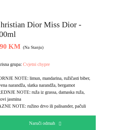
hristian Dior Miss Dior -
00ml
290 KM
(Na Stanju)
risna grupa:
Cvjetni chypre
ORNJE NOTE:
limun, mandarina, ružičasti biber,
vena narandža, slatka narandža, bergamot
REDNJE NOTE:
ruža iz grassa, damaska ruža,
stovi jasmina
AZNE NOTE:
ružino drvo ili palisander, pačuli
Naruči odmah