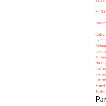
Ženski
Muški 
Unisex
Cologn
Extrai
Kolonj
Lux pa
Mirisne
Niche 
Parfem
Parfem
Parfem
Setovi
Toalet
Pa