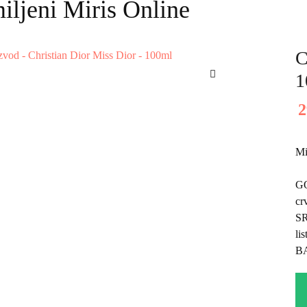
iljeni Miris Online
C
1
Mi
G
cr
S
li
B