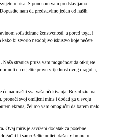
u svijetu mirisa. S ponosom vam predstavljamo
. Dopustite nam da predstavimo jedan od naših
avinom sofisticirane ženstvenosti, a pored toga, i
 kako bi stvorio neodoljivo iskustvo koje nećete
. Naša stranica pruža vam mogućnost da otkrijete
rinuti da osjetite pravu vrijednost ovog dragulja,
e će nadmašiti sva vaša očekivanja. Bez obzira na
 pronaći svoj omiljeni miris i dodati ga u svoju
sa putem ekrana, želimo vam omogućiti da barem malo
za. Ovaj miris je savršeni dodatak za posebne
događaj ili samo želite unijeti dašak glamura u