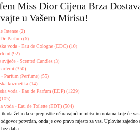
fem Miss Dior Cijena Brza Dostava
vajte u Vašem Mirisu!
e Intense (2)
t De Parfum (6)
ska voda - Eau de Cologne (EDC) (10)
rfemi (92)
 svijeće - Scented Candles (3)
parfemi (350)
 - Parfum (Perfume) (55)
ska kozmetika (14)
ska voda - Eau de Parfum (EDP) (1229)
 (105)
na voda - Eau de Toilette (EDT) (504)
i ikada želju da se prepustite očaravajućim mirisnim notama koje će vas 
 odgovor potvrdan, onda je ovo pravo mjesto za vas. Uplovite zajedno s
i bez daha.