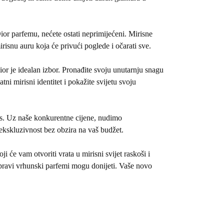
ior parfemu, nećete ostati neprimijećeni. Mirisne
isnu auru koja će privući poglede i očarati sve.
Dior je idealan izbor. Pronađite svoju unutarnju snagu
i mirisni identitet i pokažite svijetu svoju
ris. Uz naše konkurentne cijene, nudimo
i ekskluzivnost bez obzira na vaš budžet.
ji će vam otvoriti vrata u mirisni svijet raskoši i
o pravi vrhunski parfemi mogu donijeti. Vaše novo