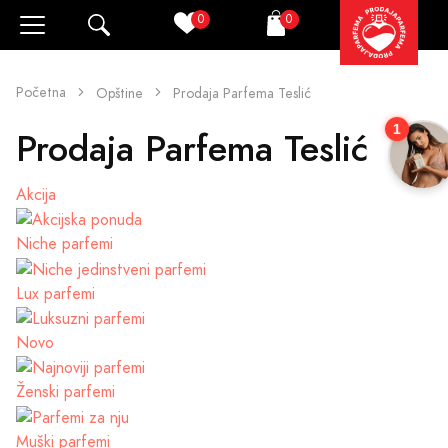
0
0
Pretraži
Korpa
Početna
Opštine
Prodaja Parfema Teslić
1
Prodaja Parfema Teslić
Akcija
Niche parfemi
Lux parfemi
Novo
Ženski parfemi
Muški parfemi