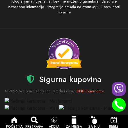
fotografijama i cijenama. Ipak, ne možemo garantovati da su sve
navedene informacije i fotografije artikala na ovom sajtu u potpunosti
ispravne
Sigurna kupovina
© 2026 Sva prava zadržana. Izrada i dizajn
DND Commerce
.
POČETNA
PRETRAGA
AKCIJA
ZA NJEGA
ZA NJU
REELS