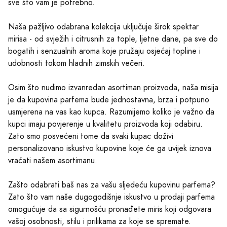
sve što vam je potrebno.
Naša pažljivo odabrana kolekcija uključuje širok spektar
mirisa - od svježih i citrusnih za tople, ljetne dane, pa sve do
bogatih i senzualnih aroma koje pružaju osjećaj topline i
udobnosti tokom hladnih zimskih večeri.
Osim što nudimo izvanredan asortiman proizvoda, naša misija
je da kupovina parfema bude jednostavna, brza i potpuno
usmjerena na vas kao kupca. Razumijemo koliko je važno da
kupci imaju povjerenje u kvalitetu proizvoda koji odabiru.
Zato smo posvećeni tome da svaki kupac doživi
personalizovano iskustvo kupovine koje će ga uvijek iznova
vraćati našem asortimanu.
Zašto odabrati baš nas za vašu sljedeću kupovinu parfema?
Zato što vam naše dugogodišnje iskustvo u prodaji parfema
omogućuje da sa sigurnošću pronađete miris koji odgovara
vašoj osobnosti, stilu i prilikama za koje se spremate.