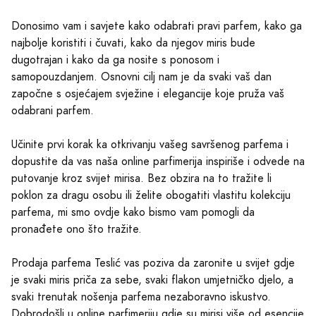
Donosimo vam i savjete kako odabrati pravi parfem, kako ga
najbolje koristiti i čuvati, kako da njegov miris bude
dugotrajan i kako da ga nosite s ponosom i
samopouzdanjem. Osnovni cilj nam je da svaki vaš dan
započne s osjećajem svježine i elegancije koje pruža vaš
odabrani parfem.
Učinite prvi korak ka otkrivanju vašeg savršenog parfema i
dopustite da vas naša online parfimerija inspiriše i odvede na
putovanje kroz svijet mirisa. Bez obzira na to tražite li
poklon za dragu osobu ili želite obogatiti vlastitu kolekciju
parfema, mi smo ovdje kako bismo vam pomogli da
pronađete ono što tražite.
Prodaja parfema Teslić vas poziva da zaronite u svijet gdje
je svaki miris priča za sebe, svaki flakon umjetničko djelo, a
svaki trenutak nošenja parfema nezaboravno iskustvo.
Dobrodošli u online parfimeriju gdje su mirisi više od esencije