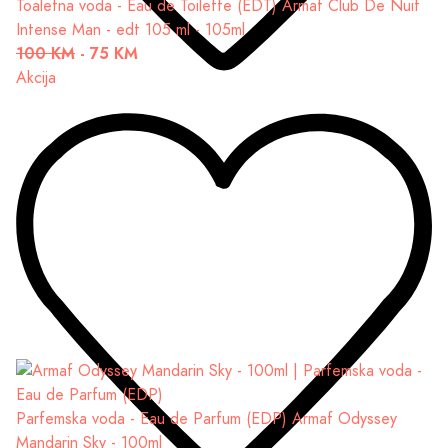
Toaletna voda - Eau de Toilette (EDT)
Armaf Club De Nuit
Intense Man - edt 105 ml - 105ml
100 KM
-
75 KM
Akcija
Parfemska voda - Eau de Parfum (EDP)
Armaf Odyssey
Mandarin Sky - 100ml