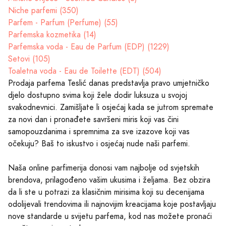
Niche parfemi (350)
Parfem - Parfum (Perfume) (55)
Parfemska kozmetika (14)
Parfemska voda - Eau de Parfum (EDP) (1229)
Setovi (105)
Toaletna voda - Eau de Toilette (EDT) (504)
Prodaja parfema Teslić danas predstavlja pravo umjetničko
djelo dostupno svima koji žele dodir luksuza u svojoj
svakodnevnici. Zamišljate li osjećaj kada se jutrom spremate
za novi dan i pronađete savršeni miris koji vas čini
samopouzdanima i spremnima za sve izazove koji vas
očekuju? Baš to iskustvo i osjećaj nude naši parfemi.
Naša online parfimerija donosi vam najbolje od svjetskih
brendova, prilagođeno vašim ukusima i željama. Bez obzira
da li ste u potrazi za klasičnim mirisima koji su decenijama
odolijevali trendovima ili najnovijim kreacijama koje postavljaju
nove standarde u svijetu parfema, kod nas možete pronaći