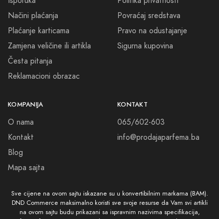
Isporuka
Politika privatnosti
Načini plaćanja
Povraćaj sredstava
Plaćanje karticama
Pravo na odustajanje
Zamjena veličine ili artikla
Sigurna kupovina
Česta pitanja
Reklamacioni obrazac
KOMPANIJA
KONTAKT
O nama
065/602-603
Kontakt
info@prodajaparfema.ba
Blog
Mapa sajta
Sve cijene na ovom sajtu iskazane su u konvertibilnim markama (BAM).
DND Commerce maksimalno koristi sve svoje resurse da Vam svi artikli
na ovom sajtu budu prikazani sa ispravnim nazivima specifikacija,