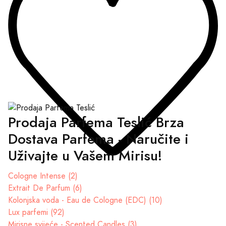
Prodaja Parfema Teslić Brza
Dostava Parfema - Naručite i
Uživajte u Vašem Mirisu!
Cologne Intense (2)
Extrait De Parfum (6)
Kolonjska voda - Eau de Cologne (EDC) (10)
Lux parfemi (92)
Mirisne svijeće - Scented Candles (3)