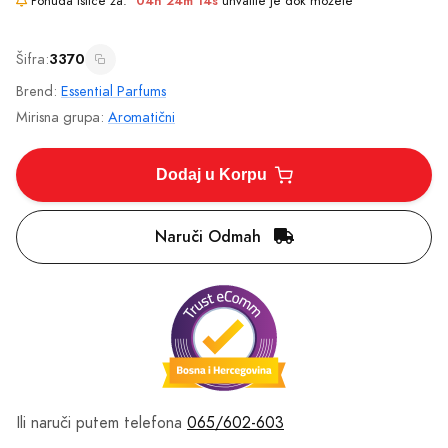
Ponuda ističe za:
04h 24m 14s
uhvatite je dok možete
Šifra:
3370
Brend:
Essential Parfums
Mirisna grupa:
Aromatični
Dodaj u Korpu
Naruči Odmah
Ili naruči putem telefona
065/602-603