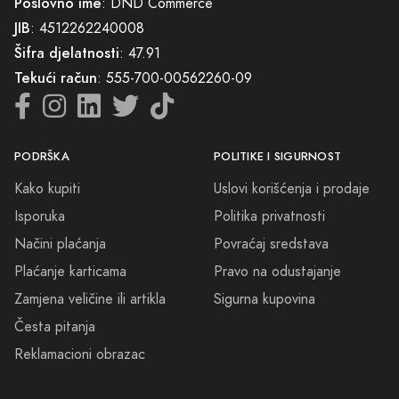
Poslovno ime
: DND Commerce
JIB
: 4512262240008
Šifra djelatnosti
: 47.91
Tekući račun
: 555-700-00562260-09
PODRŠKA
POLITIKE I SIGURNOST
Kako kupiti
Uslovi korišćenja i prodaje
Isporuka
Politika privatnosti
Načini plaćanja
Povraćaj sredstava
Plaćanje karticama
Pravo na odustajanje
Zamjena veličine ili artikla
Sigurna kupovina
Česta pitanja
Reklamacioni obrazac