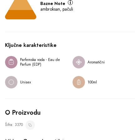
Bazne Note
ambroksan, pačuli
Ključne karakteristike
Parfemska voda - Eau de 
Aromatični
Parfum (EDP)
Unisex
100ml
O Proizvodu
Šifra: 3370