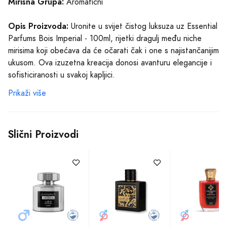
Mirisna Grupa:
Aromatični
Opis Proizvoda:
Uronite u svijet čistog luksuza uz Essential
Parfums Bois Imperial - 100ml, rijetki dragulj među niche
mirisima koji obećava da će očarati čak i one s najistančanijim
ukusom. Ova izuzetna kreacija donosi avanturu elegancije i
sofisticiranosti u svakoj kapljici.
Prikaži više
Već pri prvom susretu, očarat će vas bogate i slojevite
gornje note akigalawooda, pružajući trenutak drvenog užitka
koji otkriva dubinu ovog parfemskog remek-djela. Kao
Slični Proizvodi
tajanstveno putovanje kroz carstvo čulnosti, Bois Imperial
vas vodi do srednjih nota gdje vetiver, isprepleten s mirisom
svježeg bosiljka i pikantnim akordima timur bibera, stvara
osjećaj opojne harmonije koja intrigira i uzbuđuje. Ove
komponente ne samo da podržavaju mirisnu strukturu već i
dodaju slojeve neočekivanih emocija, podsjećajući na
raskošne krajolike i egzotične destinacije.