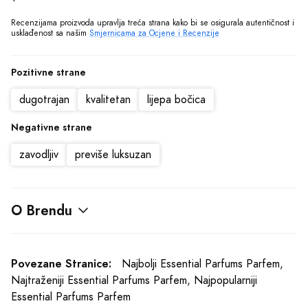
ovom sajtu budu prikazani sa ispravnim nazivima specifikacija,
fotografijama i cijenama. Ipak, ne možemo garantovati da su sve
Recenzijama proizvoda upravlja treća strana kako bi se osigurala autentičnost i 
usklađenost sa našim 
Smjernicama za Ocjene i Recenzije
navedene informacije i fotografije artikala na ovom sajtu u potpunosti
ispravne.
Pozitivne strane
dugotrajan
kvalitetan
lijepa bočica
Negativne strane
zavodljiv
previše luksuzan
O Brendu
Povezane Stranice:
Najbolji Essential Parfums Parfem
,
Najtraženiji Essential Parfums Parfem
,
Najpopularniji
Essential Parfums Parfem