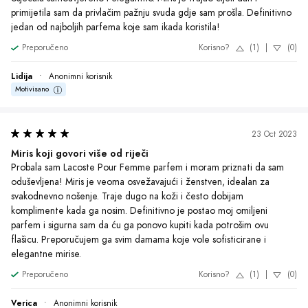
primijetila sam da privlačim pažnju svuda gdje sam prošla. Definitivno 
jedan od najboljih parfema koje sam ikada koristila!
Preporučeno
Korisno?
(1)
|
(0)
Lidija
•
Anonimni korisnik
Motivisano
23 Oct 2023
Miris koji govori više od riječi
Probala sam Lacoste Pour Femme parfem i moram priznati da sam 
oduševljena! Miris je veoma osvežavajući i ženstven, idealan za 
svakodnevno nošenje. Traje dugo na koži i često dobijam 
komplimente kada ga nosim. Definitivno je postao moj omiljeni 
parfem i sigurna sam da ću ga ponovo kupiti kada potrošim ovu 
flašicu. Preporučujem ga svim damama koje vole sofisticirane i 
elegantne mirise.
Preporučeno
Korisno?
(1)
|
(0)
Verica
•
Anonimni korisnik