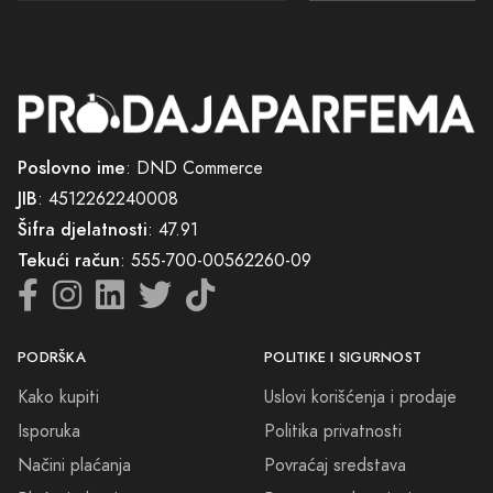
Poslovno ime
: DND Commerce
JIB
: 4512262240008
Šifra djelatnosti
: 47.91
Tekući račun
: 555-700-00562260-09
PODRŠKA
POLITIKE I SIGURNOST
Kako kupiti
Uslovi korišćenja i prodaje
Isporuka
Politika privatnosti
Načini plaćanja
Povraćaj sredstava