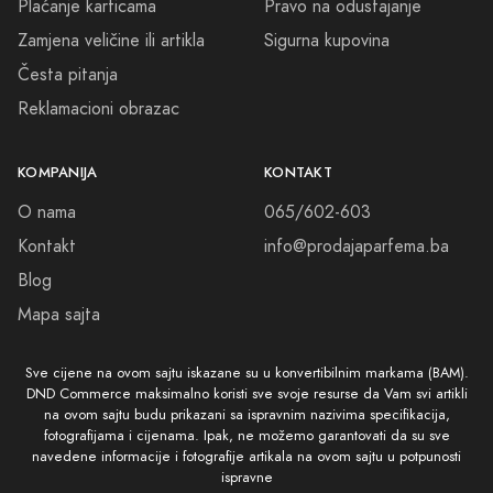
Plaćanje karticama
Pravo na odustajanje
Zamjena veličine ili artikla
Sigurna kupovina
Česta pitanja
Reklamacioni obrazac
KOMPANIJA
KONTAKT
O nama
065/602-603
Kontakt
info@prodajaparfema.ba
Blog
Mapa sajta
Sve cijene na ovom sajtu iskazane su u konvertibilnim markama (BAM).
DND Commerce maksimalno koristi sve svoje resurse da Vam svi artikli
na ovom sajtu budu prikazani sa ispravnim nazivima specifikacija,
fotografijama i cijenama. Ipak, ne možemo garantovati da su sve
navedene informacije i fotografije artikala na ovom sajtu u potpunosti
ispravne