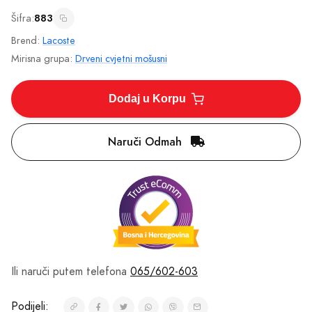
Šifra:
883
Brend:
Lacoste
Mirisna grupa:
Drveni cvjetni mošusni
Dodaj u Korpu
Naruči Odmah
Ili naruči putem telefona
065/602-603
Podijeli: