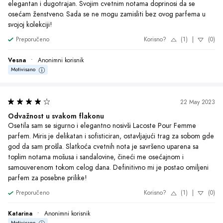
elegantan i dugotrajan. Svojim cvetnim notama doprinosi da se 
osećam ženstveno. Sada se ne mogu zamisliti bez ovog parfema u 
svojoj kolekciji!
Preporučeno
Korisno?
(1)
|
(0)
Vesna
•
Anonimni korisnik
Motivisano
22 May 2023
Odvažnost u svakom flakonu
Osetila sam se sigurno i elegantno nosivši Lacoste Pour Femme 
parfem. Miris je delikatan i sofisticiran, ostavljajući trag za sobom gde 
god da sam prošla. Slatkoća cvetnih nota je savršeno uparena sa 
toplim notama mošusa i sandalovine, čineći me osećajnom i 
samouverenom tokom celog dana. Definitivno mi je postao omiljeni 
parfem za posebne prilike!
Preporučeno
Korisno?
(1)
|
(0)
Katarina
•
Anonimni korisnik
Motivisano