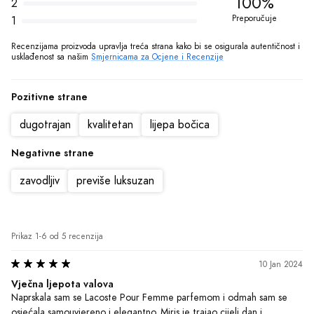
100%
2
Preporučuje
1
Recenzijama proizvoda upravlja treća strana kako bi se osigurala autentičnost i 
usklađenost sa našim 
Smjernicama za Ocjene i Recenzije
Pozitivne strane
dugotrajan
kvalitetan
lijepa bočica
Negativne strane
zavodljiv
previše luksuzan
Prikaz 1-6 od 5 recenzija
10 Jan 2024
Vječna ljepota valova
Naprskala sam se Lacoste Pour Femme parfemom i odmah sam se 
osjećala samouvjereno i elegantno. Miris je trajao cijeli dan i 