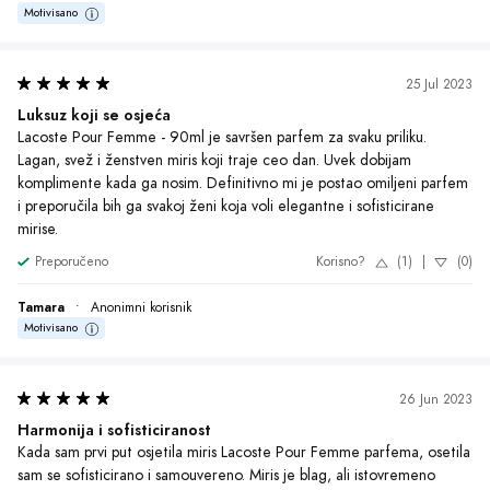
Motivisano
25 Jul 2023
Luksuz koji se osjeća
Lacoste Pour Femme - 90ml je savršen parfem za svaku priliku. 
Lagan, svež i ženstven miris koji traje ceo dan. Uvek dobijam 
komplimente kada ga nosim. Definitivno mi je postao omiljeni parfem 
i preporučila bih ga svakoj ženi koja voli elegantne i sofisticirane 
mirise.
Preporučeno
Korisno?
(1)
|
(0)
Tamara
•
Anonimni korisnik
Motivisano
26 Jun 2023
Harmonija i sofisticiranost
Kada sam prvi put osjetila miris Lacoste Pour Femme parfema, osetila 
sam se sofisticirano i samouvereno. Miris je blag, ali istovremeno 