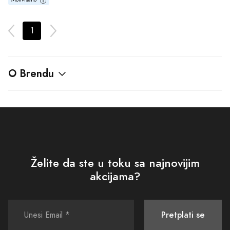
1
O Brendu
Želite da ste u toku sa najnovijim
akcijama?
Pretplati se