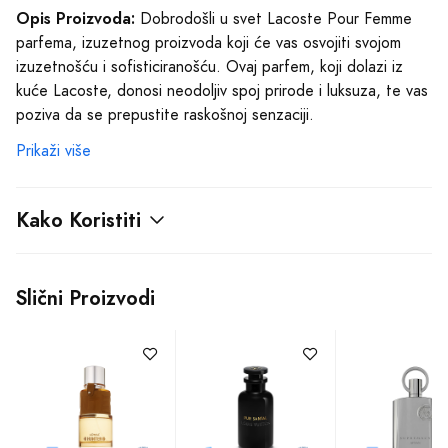
Opis Proizvoda:
Dobrodošli u svet Lacoste Pour Femme
parfema, izuzetnog proizvoda koji će vas osvojiti svojom
izuzetnošću i sofisticiranošću. Ovaj parfem, koji dolazi iz
kuće Lacoste, donosi neodoljiv spoj prirode i luksuza, te vas
poziva da se prepustite raskošnoj senzaciji.
Prikaži više
Sa svojom zapreminom od 90 ml, ovaj parfem je veoma
praktičan i dugotrajan, pružajući vam užitak u njegovom
mirisu tokom celog dana. Pripadajući drvenoj cvetno
Kako Koristiti
mošusnoj mirisnoj grupi, Lacoste Pour Femme odiše
elegancijom i ženstvenošću.
Slični Proizvodi
U prvom trenutku, miris vas uvodi u harizmatičnu kombinaciju
bibera i bele frezije, koja daje osećaj oslobađanja i svežine.
Nakon toga, jabuka ljubičica i hibiskus prožimaju atmosferu,
donoseći notu slatkog voćnog osveženja.
U srcu ovog senzualnog parfema nalaze se jasmin, heliotrop