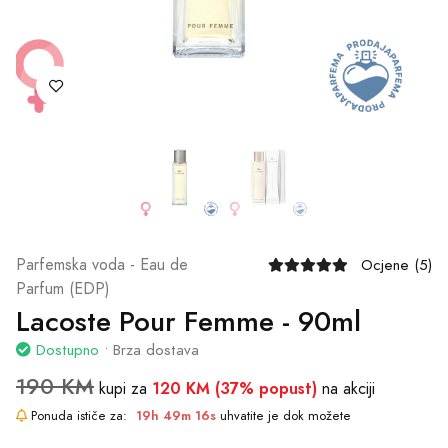
Parfemska voda - Eau de
Ocjene (5)
Parfum (EDP)
Lacoste Pour Femme - 90ml
Dostupno
• Brza dostava
190 KM
120 KM (37% popust)
kupi za
na akciji
Ponuda ističe za:
19h 49m 16s
uhvatite je dok možete