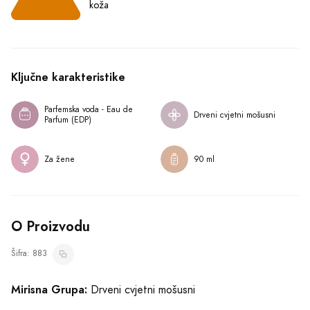
koža
Ključne karakteristike
Parfemska voda - Eau de 
Drveni cvjetni mošusni
Parfum (EDP)
Za žene
90 ml
O Proizvodu
Šifra: 883
Mirisna Grupa:
Drveni cvjetni mošusni