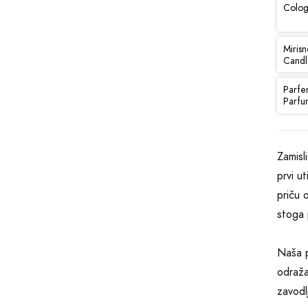
Colog
Mirisn
Candl
Parfe
Parfu
Zamisl
prvi u
priču 
stoga 
Naša p
odraža
zavodl