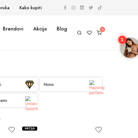
oruka
Kako kupiti
Brendovi
Akcija
Blog
1
i
Novo
femi
e
AKCIJA