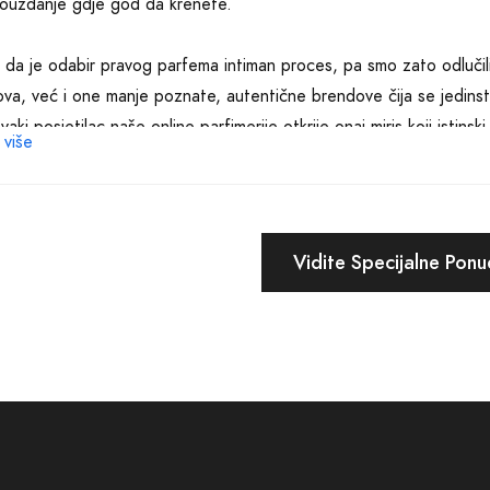
ouzdanje gdje god da krenete.
da je odabir pravog parfema intiman proces, pa smo zato odlučil
va, već i one manje poznate, autentične brendove čija se jedinst
vaki posjetilac naše online parfimerije otkrije onaj miris koji istinsk
 više
icija u parfem je investicija u sebe. Važno je osjetiti se prijatno
u Parfimeriji smo ovdje da vam to omogućimo. Kupovinom na naše
e budu zadovoljene brzo, efikasno i s lakoćom, uz garanciju aute
Vidite Specijalne Pon
odabrati baš nas? Jer mi razumijemo važnost detalja. Znamo da pra
, učiniti svaku večer nezaboravnom, svaki poslovni sastanak uspješ
sajtu možete lako pronaći i uporediti različite mirise, čitati opise
 Brijeg Parfimerija nije samo mjesto gdje možete kupiti parfem - to 