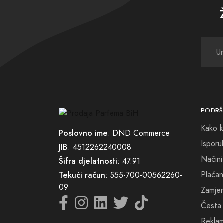
lični 
naš svi
govori
PODRŠ
Kako k
Poslovno ime
: DND Commerce
Isporu
JIB
: 4512262240008
Načini
Šifra djelatnosti
: 47.91
Plaćan
Tekući račun
: 555-700-00562260-
09
Zamjena
Česta 
Reklam