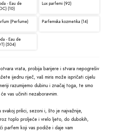
oda - Eau de
Lux parfemi (92)
DC) (10)
arfum (Perfume)
Parfemska kozmetika (14)
oda - Eau de
DT) (504)
 otvara vrata, probija barijere i stvara nepogrešiv
ete ijednu riječ, vaš miris može ispričati cijelu
imeriji razumijemo dubinu i značaj toga, te smo
će vas učiniti nezaboravnim.
akoj prilici, sezoni i, što je najvažnije,
oz toplo proljeće i vrelo ljeto, do dubokih,
ći parfem koji vas podiže i daje vam