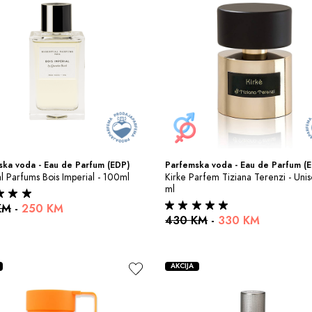
ka voda - Eau de Parfum (EDP)
Parfemska voda - Eau de Parfum (
al Parfums Bois Imperial - 100ml
Kirke Parfem Tiziana Terenzi - Unis
ml
KM
-
250 KM
430 KM
-
330 KM
AKCIJA