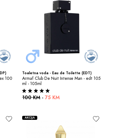
EDP)
Toaletna voda - Eau de Toilette (EDT)
ex 100 
Armaf Club De Nuit Intense Man - edt 105 
ml - 105ml
100 KM
-
75 KM
AKCIJA