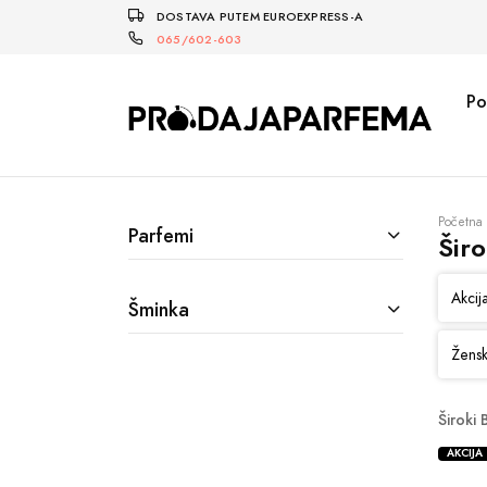
DOSTAVA PUTEM EUROEXPRESS-A
065/602-603
Po
Početna
Parfemi
Širo
Akcij
Šminka
Žensk
Široki 
AKCIJA