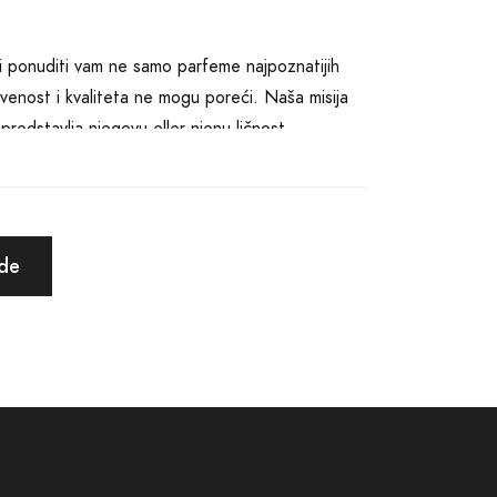
i ponuditi vam ne samo parfeme najpoznatijih
venost i kvaliteta ne mogu poreći. Naša misija
i predstavlja njegovu eller njenu ličnost.
 i samouvjereno u svakom momentu, a mi u Širokom
m sajtu, osiguravate se da vaše parfemske
ntičnosti svakog proizvoda.
ude
vi miris može uveličati svaki trenutak vašeg
nijim i svaku casual šetnju posebnijom. Na
, te tako donijeti najbolju moguću odluku za
je prostor gdje se svaki izbor mirisa pretvara u