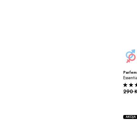
Parfems
Essenti
290 
AKCIJA