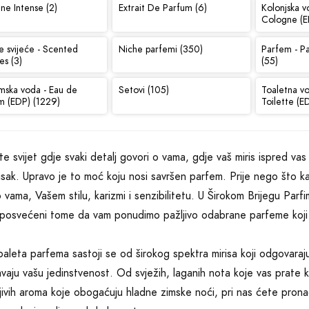
ne Intense (2)
Extrait De Parfum (6)
Kolonjska v
Cologne (E
e svijeće - Scented
Niche parfemi (350)
Parfem - P
es (3)
(55)
mska voda - Eau de
Setovi (105)
Toaletna v
m (EDP) (1229)
Toilette (E
ite svijet gdje svaki detalj govori o vama, gdje vaš miris ispred vas
tisak. Upravo je to moć koju nosi savršen parfem. Prije nego što kaž
o vama, Vašem stilu, karizmi i senzibilitetu. U Širokom Brijegu Parf
posvećeni tome da vam ponudimo pažljivo odabrane parfeme koji 
aleta parfema sastoji se od širokog spektra mirisa koji odgovaraju sv
vaju vašu jedinstvenost. Od svježih, laganih nota koje vas prate kr
jivih aroma koje obogaćuju hladne zimske noći, pri nas ćete prona