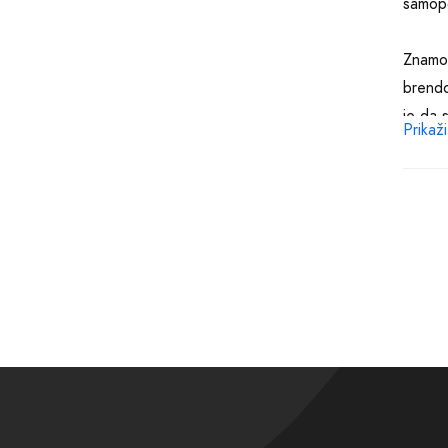
samop
Znamo 
brendo
je da s
Prikaži
Invest
Brijeg
potreb
Zašto 
života
našem 
sebe.
Široki