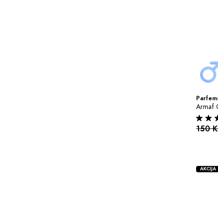
Parfems
Armaf 
150 
AKCIJA