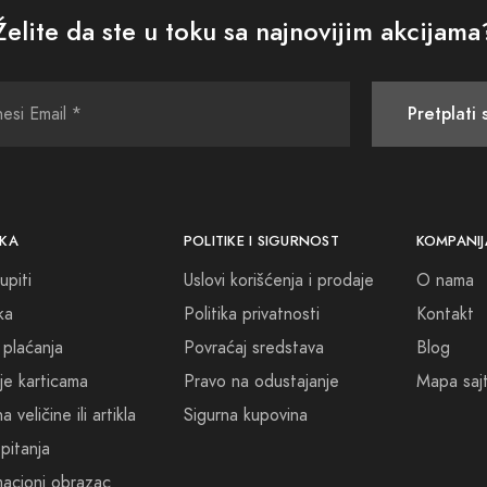
potpis, gdje svaka kupovina pomaže u izražavanju vaše jedinstvenos
Želite da ste u toku sa najnovijim akcijama
jet mirisa i izaberete onaj koji će najbolje ispričati vašu priču. Sa
 sve ono što riječi ne mogu. Dobrodošli u Široki Brijeg Parfimerij
Pretplati 
KA
POLITIKE I SIGURNOST
KOMPANIJ
upiti
Uslovi korišćenja i prodaje
O nama
ka
Politika privatnosti
Kontakt
 plaćanja
Povraćaj sredstava
Blog
je karticama
Pravo na odustajanje
Mapa saj
 veličine ili artikla
Sigurna kupovina
pitanja
acioni obrazac