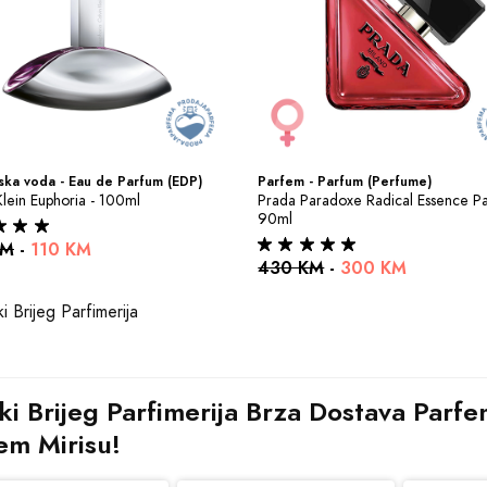
ka voda - Eau de Parfum (EDP)
Parfem - Parfum (Perfume)
Klein Euphoria - 100ml
Prada Paradoxe Radical Essence Pa
90ml
KM
-
110 KM
430 KM
-
300 KM
ki Brijeg Parfimerija Brza Dostava Parfem
em Mirisu!