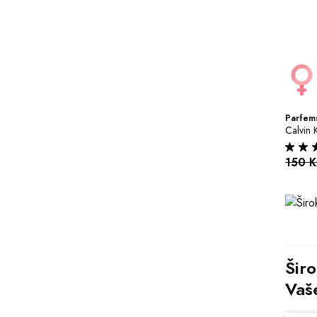
Parfems
Calvin 
150 
Širo
Vaš