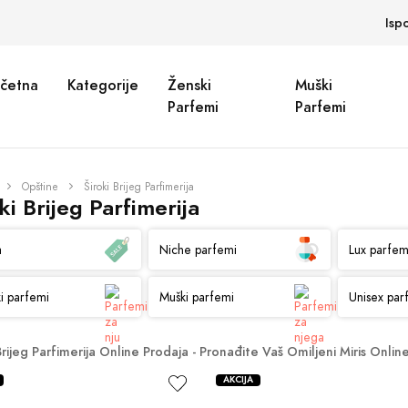
Isp
četna
Kategorije
Ženski
Muški
Parfemi
Parfemi
Opštine
Široki Brijeg Parfimerija
ki Brijeg Parfimerija
a
Niche parfemi
Lux parfem
i parfemi
Muški parfemi
Unisex par
Brijeg Parfimerija Online Prodaja - Pronađite Vaš Omiljeni Miris Onlin
AKCIJA