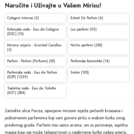
Naručite i Uživajte u Vašem Mirisu!
Cologne Intense (2)
Extrait De Parfum (6)
Kolonjska voda - Eau de Cologne
Lux parfemi (92)
(EDC) (10)
Mirisne svijeće - Scented Candles
Niche parfemi (350)
(3)
Parfem - Parfum (Perfume) (55)
Parfemska kozmetika (14)
Parfemska voda - Eau de Parfum
Setovi (105)
(EDP) (1229)
Toaletna voda - Eau de Toilette
(EDT) (504)
Zamislite ulice Pariza, ispunjene mirisom svježe pečenih kroasana i
jedinstvenim parfemima koji vam govore priču o svakom kutku ovog
predivnog grada. Parfemi nisu samo aroma; oni su putovanje, suptilna
magija koja vas može teleportovati u najskrivene kutke našeg svijeta,