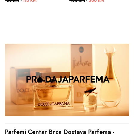
150 KM
-
110 KM
430 KM
-
300 KM
Parfemi Centar Brza Dostava Parfema - 