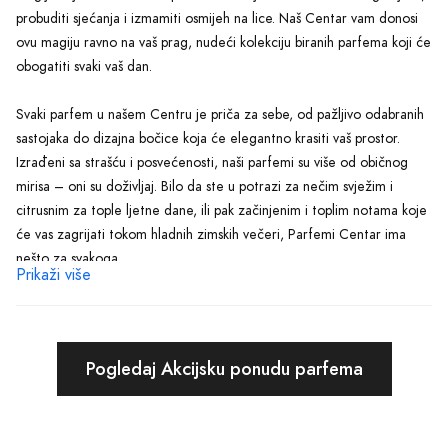
probuditi sjećanja i izmamiti osmijeh na lice. Naš Centar vam donosi
ovu magiju ravno na vaš prag, nudeći kolekciju biranih parfema koji će
obogatiti svaki vaš dan.
Svaki parfem u našem Centru je priča za sebe, od pažljivo odabranih
sastojaka do dizajna bočice koja će elegantno krasiti vaš prostor.
Izrađeni sa strašću i posvećenosti, naši parfemi su više od običnog
mirisa – oni su doživljaj. Bilo da ste u potrazi za nečim svježim i
citrusnim za tople ljetne dane, ili pak začinjenim i toplim notama koje
će vas zagrijati tokom hladnih zimskih večeri, Parfemi Centar ima
nešto za svakoga.
Prikaži više
Za one koji cijene tradiciju, naše kolekcije klasičnih parfema odišu
elegancijom i vječnošću. S druge strane, avanturisti mogu otkriti
moderne kompozicije koje pomjeraju granice u svijetu parfumerije.
Pogledaj Akcijsku ponudu parfema
Bez obzira da li ste ljubitelj cvjetnih, drvenastih, orijentalnih ili svježih
nota, vaš novi potpisni miris čeka na vas u našem Centru.