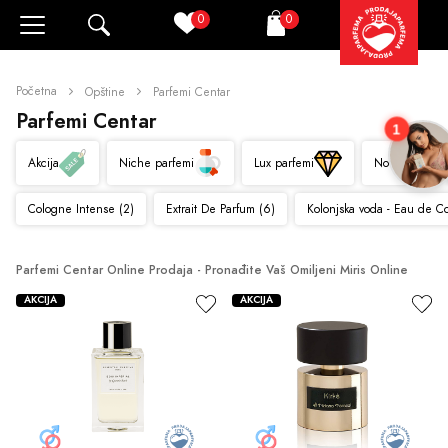
0
0
Pretraži
Korpa
Početna
Opštine
Parfemi Centar
Parfemi Centar
1
Akcija
Niche parfemi
Lux parfemi
Novo
Cologne Intense (2)
Extrait De Parfum (6)
Kolonjska voda - Eau de C
Parfemi Centar Online Prodaja - Pronađite Vaš Omiljeni Miris Online
AKCIJA
AKCIJA