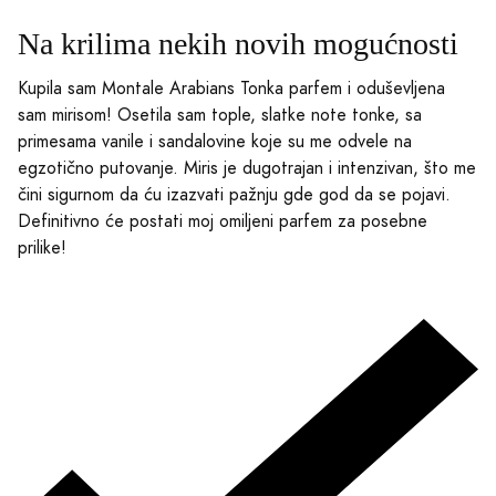
Na krilima nekih novih mogućnosti
Kupila sam Montale Arabians Tonka parfem i oduševljena
sam mirisom! Osetila sam tople, slatke note tonke, sa
primesama vanile i sandalovine koje su me odvele na
egzotično putovanje. Miris je dugotrajan i intenzivan, što me
čini sigurnom da ću izazvati pažnju gde god da se pojavi.
Definitivno će postati moj omiljeni parfem za posebne
prilike!