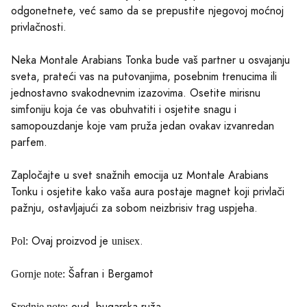
odgonetnete, već samo da se prepustite njegovoj moćnoj
privlačnosti.
Neka Montale Arabians Tonka bude vaš partner u osvajanju
sveta, prateći vas na putovanjima, posebnim trenucima ili
jednostavno svakodnevnim izazovima. Osetite mirisnu
simfoniju koja će vas obuhvatiti i osjetite snagu i
samopouzdanje koje vam pruža jedan ovakav izvanredan
parfem.
Zapločajte u svet snažnih emocija uz Montale Arabians
Tonku i osjetite kako vaša aura postaje magnet koji privlači
pažnju, ostavljajući za sobom neizbrisiv trag uspjeha.
Ovaj proizvod je
.
Pol:
unisex
Šafran i Bergamot
Gornje note:
Srednje note: