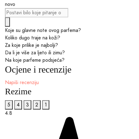
novo
Koje su glavne note ovog parfema?
Koliko dugo traje na koži?
Za koje prilike je najbolji?
Da li je više za ljeto ili zimu?
Na koje parfeme podsjeća?
Ocjene i recenzije
Napiši recenziju
Rezime
5
4
3
2
1
4.8