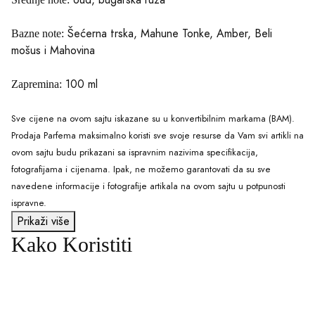
oud, bugarska ruža
Šećerna trska, Mahune Tonke, Amber, Beli
Bazne note:
mošus i Mahovina
100 ml
Zapremina:
Sve cijene na ovom sajtu iskazane su u konvertibilnim markama (BAM).
Prodaja Parfema maksimalno koristi sve svoje resurse da Vam svi artikli na
ovom sajtu budu prikazani sa ispravnim nazivima specifikacija,
fotografijama i cijenama. Ipak, ne možemo garantovati da su sve
navedene informacije i fotografije artikala na ovom sajtu u potpunosti
ispravne.
Prikaži više
Kako Koristiti