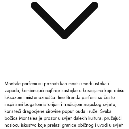
Montale parfemi su poznati kao most između istoka i
zapada, kombinujući najfinije sastojke u kreacijama koje odišu
luksuzom i misterioznošću. Ime Brenda parfemi su često
inspirisani bogatom istorijom i tradicijom arapskog svijeta,
koristeći dragocjene sirovine poput ouda i ruže. Svaka
bočica Montalea je prozor u svijet dalekih kultura, pružajući
nosiocu iskustvo koje prelazi granice običnog i uvodi u svijet