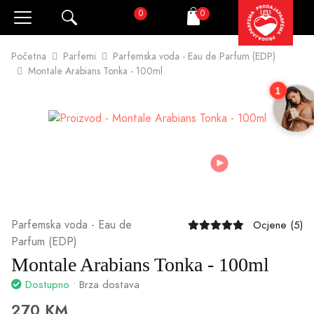
0
0
Pretraži
Korpa
Početna
Parfemi
Parfemska voda - Eau de Parfum (EDP)
Montale Arabians Tonka - 100ml
1
Parfemska voda - Eau de
Ocjene (5)
Parfum (EDP)
Montale Arabians Tonka - 100ml
Dostupno
• Brza dostava
270 KM