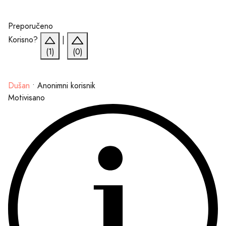
Preporučeno
Korisno?
|
(1)
(0)
Dušan
•
Anonimni korisnik
Motivisano