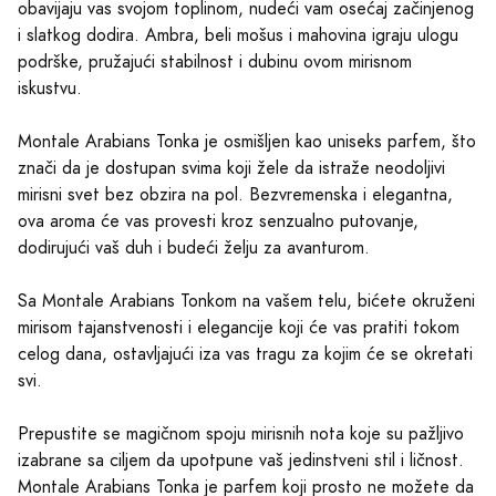
obavijaju vas svojom toplinom, nudeći vam osećaj začinjenog
i slatkog dodira. Ambra, beli mošus i mahovina igraju ulogu
podrške, pružajući stabilnost i dubinu ovom mirisnom
iskustvu.
Montale Arabians Tonka je osmišljen kao uniseks parfem, što
znači da je dostupan svima koji žele da istraže neodoljivi
mirisni svet bez obzira na pol. Bezvremenska i elegantna,
ova aroma će vas provesti kroz senzualno putovanje,
dodirujući vaš duh i budeći želju za avanturom.
Sa Montale Arabians Tonkom na vašem telu, bićete okruženi
mirisom tajanstvenosti i elegancije koji će vas pratiti tokom
celog dana, ostavljajući iza vas tragu za kojim će se okretati
svi.
Prepustite se magičnom spoju mirisnih nota koje su pažljivo
izabrane sa ciljem da upotpune vaš jedinstveni stil i ličnost.
Montale Arabians Tonka je parfem koji prosto ne možete da