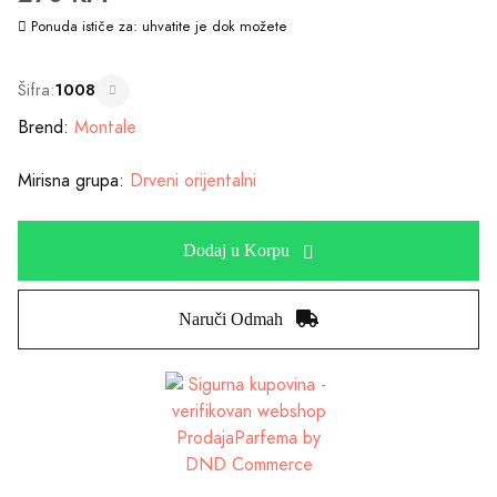
Ponuda ističe za:
uhvatite je dok možete
Šifra:
1008
Brend:
Montale
Mirisna grupa:
Drveni orijentalni
Dodaj u Korpu
Naruči Odmah