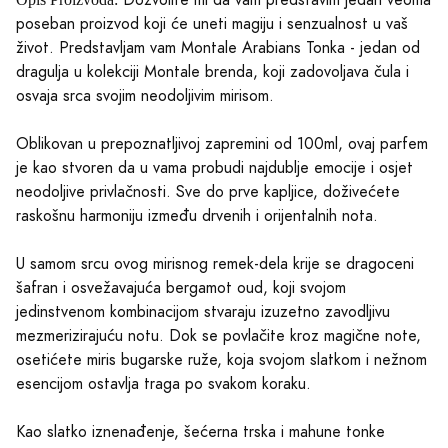
Dozvolite mi da vam predstavim jedan veoma
poseban proizvod koji će uneti magiju i senzualnost u vaš
život. Predstavljam vam Montale Arabians Tonka - jedan od
dragulja u kolekciji Montale brenda, koji zadovoljava čula i
osvaja srca svojim neodoljivim mirisom.
Oblikovan u prepoznatljivoj zapremini od 100ml, ovaj parfem
je kao stvoren da u vama probudi najdublje emocije i osjet
neodoljive privlačnosti. Sve do prve kapljice, doživećete
raskošnu harmoniju između drvenih i orijentalnih nota.
U samom srcu ovog mirisnog remek-dela krije se dragoceni
šafran i osvežavajuća bergamot oud, koji svojom
jedinstvenom kombinacijom stvaraju izuzetno zavodljivu
mezmerizirajuću notu. Dok se povlačite kroz magične note,
osetićete miris bugarske ruže, koja svojom slatkom i nežnom
esencijom ostavlja traga po svakom koraku.
Kao slatko iznenađenje, šećerna trska i mahune tonke