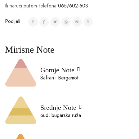
Ili naruči putem telefona
065/602-603
Podijeli:
Mirisne Note
Gornje Note
Šafran i Bergamot
Srednje Note
oud, bugarska ruža