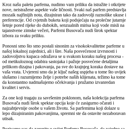
Kroz našu paletu parfema, nudimo vam priliku da istražite i otkrijete
nove, neistražene aspekte vaše ličnosti. Svaki naš parfem predstavlja
mozaik najfinijih nota, dizajniran tako da zadovolji raznolike ukuse i
preferencije. Od cvjetnih buketa koji podsjećaju na prolećne jutarnje
šetnje pored rijeke do dubokih, senzualnih mirisa koji vode misli na
tajanstvene zimske večeri, Parfemi Busovača nudi širok spektar
izbora za svaku priliku.
Ponosni smo što smo postali sinonim za visokokvalitetne parfeme u
našoj lokalnoj zajednici, ali i šire. Naša posvećenost izvrsnosti i
zadovoljstvu kupaca odražava se u svakom koraku našeg procesa -
od metikuloznog odabira sastojaka i pažnje posvećene detaljima
prilikom dizajna i pakovanja, pa sve do krajnjeg koraka dostave na
vaša vrata. Uvjereni smo da je ključ našeg uspjeha u tome što uvijek
slušamo i razumijemo želje i potrebe naših klijenata, težimo ka tome
da konstantno nadmašujemo očekivanja i pružamo izvanredan
kvalitet i servis.
Za one koji tragaju za savršenim poklonom, naša kolekcija parfema
Busovača nudi širok spektar opcija koje će zasigurno očarati i
najzahtjevnije osobe u vašem životu. Sa parfemima koji dolaze u
lepo dizajniranim pakovanjima, spremni ste da ostavite nezaboravan
utisak.
Pozivamo vas da zaronite u svijet Parfema Busovača, da zajedno sa