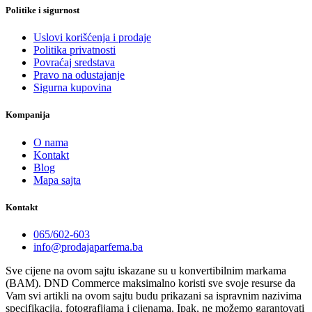
Politike i sigurnost
Uslovi korišćenja i prodaje
Politika privatnosti
Povraćaj sredstava
Pravo na odustajanje
Sigurna kupovina
Kompanija
O nama
Kontakt
Blog
Mapa sajta
Kontakt
065/602-603
info@prodajaparfema.ba
Sve cijene na ovom sajtu iskazane su u konvertibilnim markama
(BAM). DND Commerce maksimalno koristi sve svoje resurse da
Vam svi artikli na ovom sajtu budu prikazani sa ispravnim nazivima
specifikacija, fotografijama i cijenama. Ipak, ne možemo garantovati