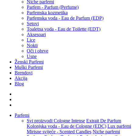
Niche parfemi
Parfem - Parfum (Perfume)
Parfemska kozmetika
Parfemska voda - Eau de Parfum (EDP)
Setovi
Toaletna voda - Eau de Toilette (EDT)
Aksesoari
Lice
Nokti
Oči i obrve
Usne
Ženski Parfemi
Muški Parfemi
Brendovi
Akcija
Blog
Parfemi
Svi proizvodi
Cologne Intense
Extrait De Parfum
Kolonjska voda - Eau de Cologne (EDC)
Lux parfemi
Mirisne svijeće - Scented Candles
Niche parfemi