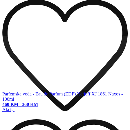
Parfemska voda - Eau de Parfum (EDP)
Xerjoff XJ 1861 Naxos -
100ml
460 KM
-
360 KM
Akcija