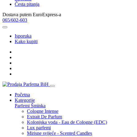
Česta pitanja
Dostava putem EuroExpress-a
065/602-603
Isporuka
Kako kupiti
Početna
Kategorije
Parfemi
Šminka
Cologne Intense
Extrait De Parfum
Kolonjska voda - Eau de Cologne (EDC)
Lux parfemi
Mirisne svijeće - Scented Candles