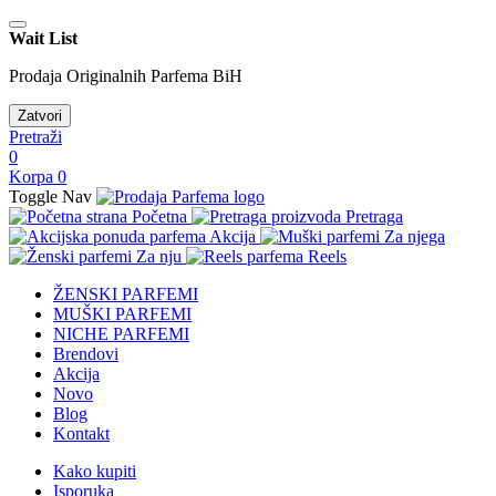
Wait List
Prodaja Originalnih Parfema BiH
Zatvori
Pretraži
0
Korpa
0
Toggle Nav
Početna
Pretraga
Akcija
Za njega
Za nju
Reels
ŽENSKI PARFEMI
MUŠKI PARFEMI
NICHE PARFEMI
Brendovi
Akcija
Novo
Blog
Kontakt
Kako kupiti
Isporuka