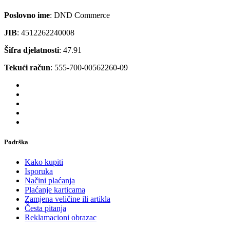
Poslovno ime
: DND Commerce
JIB
: 4512262240008
Šifra djelatnosti
: 47.91
Tekući račun
: 555-700-00562260-09
Podrška
Kako kupiti
Isporuka
Načini plaćanja
Plaćanje karticama
Zamjena veličine ili artikla
Česta pitanja
Reklamacioni obrazac