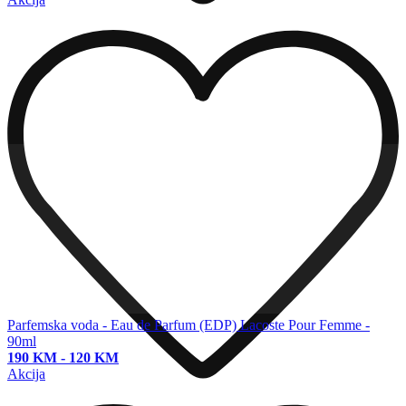
Parfemska voda - Eau de Parfum (EDP)
Lacoste Pour Femme -
90ml
190 KM
-
120 KM
Akcija