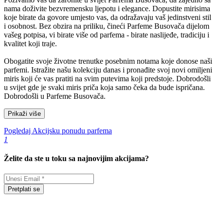
nama doživite bezvremensku ljepotu i elegance. Dopustite mirisima
koje birate da govore umjesto vas, da odražavaju vaš jedinstveni stil
i osobnost. Bez obzira na priliku, čineći Parfeme Busovača dijelom
vašeg potpisa, vi birate više od parfema - birate naslijeđe, tradiciju i
kvalitet koji traje.
Obogatite svoje životne trenutke posebnim notama koje donose naši
parfemi. Istražite našu kolekciju danas i pronađite svoj novi omiljeni
miris koji će vas pratiti na svim putevima koji predstoje. Dobrodošli
u svijet gde je svaki miris priča koja samo čeka da bude ispričana.
Dobrodošli u Parfeme Busovača.
Prikaži više
Pogledaj Akcijsku ponudu parfema
1
Želite da ste u toku sa najnovijim akcijama?
Pretplati se