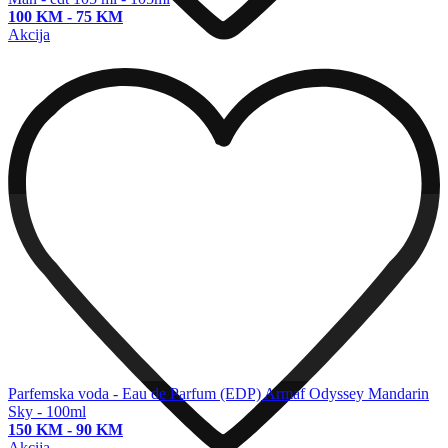
100 KM
-
75 KM
Akcija
Parfemska voda - Eau de Parfum (EDP)
Armaf Odyssey Mandarin
Sky - 100ml
150 KM
-
90 KM
Akcija