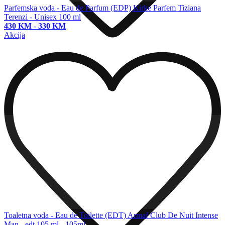
Parfemska voda - Eau de Parfum (EDP)
Kirke Parfem Tiziana
Terenzi - Unisex 100 ml
430 KM
-
330 KM
Akcija
Toaletna voda - Eau de Toilette (EDT)
Armaf Club De Nuit Intense
Man - edt 105 ml - 105ml