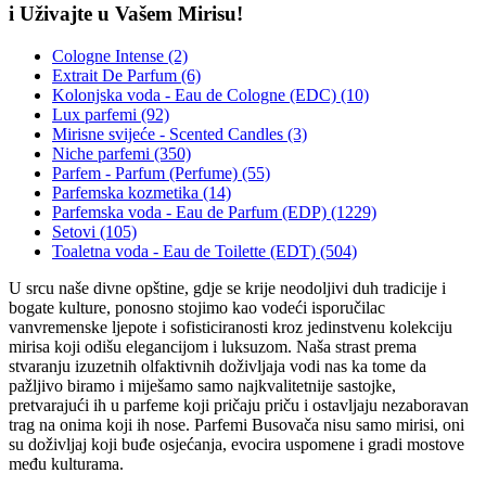
i Uživajte u Vašem Mirisu!
Cologne Intense (2)
Extrait De Parfum (6)
Kolonjska voda - Eau de Cologne (EDC) (10)
Lux parfemi (92)
Mirisne svijeće - Scented Candles (3)
Niche parfemi (350)
Parfem - Parfum (Perfume) (55)
Parfemska kozmetika (14)
Parfemska voda - Eau de Parfum (EDP) (1229)
Setovi (105)
Toaletna voda - Eau de Toilette (EDT) (504)
U srcu naše divne opštine, gdje se krije neodoljivi duh tradicije i
bogate kulture, ponosno stojimo kao vodeći isporučilac
vanvremenske ljepote i sofisticiranosti kroz jedinstvenu kolekciju
mirisa koji odišu elegancijom i luksuzom. Naša strast prema
stvaranju izuzetnih olfaktivnih doživljaja vodi nas ka tome da
pažljivo biramo i miješamo samo najkvalitetnije sastojke,
pretvarajući ih u parfeme koji pričaju priču i ostavljaju nezaboravan
trag na onima koji ih nose. Parfemi Busovača nisu samo mirisi, oni
su doživljaj koji buđe osjećanja, evocira uspomene i gradi mostove
među kulturama.