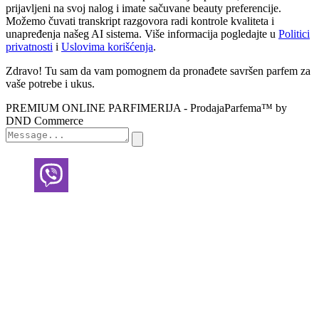
prijavljeni na svoj nalog i imate sačuvane beauty preferencije.
Možemo čuvati transkript razgovora radi kontrole kvaliteta i
unapređenja našeg AI sistema. Više informacija pogledajte u
Politici
privatnosti
i
Uslovima korišćenja
.
Zdravo! Tu sam da vam pomognem da pronađete savršen parfem za
vaše potrebe i ukus.
PREMIUM ONLINE PARFIMERIJA - ProdajaParfema™ by
DND Commerce