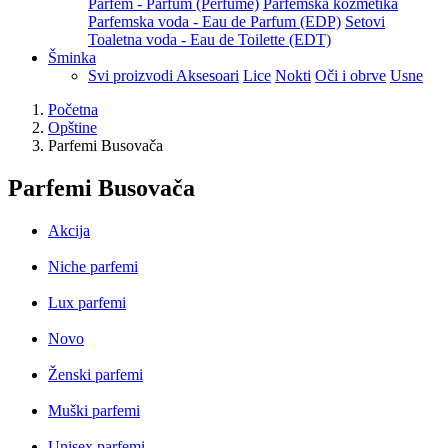
Parfem - Parfum (Perfume)
Parfemska kozmetika
Parfemska voda - Eau de Parfum (EDP)
Setovi
Toaletna voda - Eau de Toilette (EDT)
Šminka
Svi proizvodi
Aksesoari
Lice
Nokti
Oči i obrve
Usne
Početna
Opštine
Parfemi Busovača
Parfemi Busovača
Akcija
Niche parfemi
Lux parfemi
Novo
Ženski parfemi
Muški parfemi
Unisex parfemi