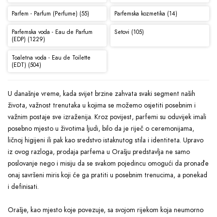
Parfem - Parfum (Perfume) (55)
Parfemska kozmetika (14)
Parfemska voda - Eau de Parfum
Setovi (105)
(EDP) (1229)
Toaletna voda - Eau de Toilette
(EDT) (504)
U današnje vreme, kada svijet brzine zahvata svaki segment naših
života, važnost trenutaka u kojima se možemo osjetiti posebnim i
važnim postaje sve izraženija. Kroz povijest, parfemi su oduvijek imali
posebno mjesto u životima ljudi, bilo da je riječ o ceremonijama,
ličnoj higijeni ili pak kao sredstvo istaknutog stila i identiteta. Upravo
iz ovog razloga, prodaja parfema u Orašju predstavlja ne samo
poslovanje nego i misiju da se svakom pojedincu omogući da pronađe
onaj savršeni miris koji će ga pratiti u posebnim trenucima, a ponekad
i definisati.
Orašje, kao mjesto koje povezuje, sa svojom rijekom koja neumorno