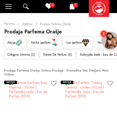
0
0
Pretraži
Korpa
Početna
Opštine
Prodaja Parfema Orašje
Prodaja Parfema Orašje
1
Akcija
Niche parfemi
Lux parfemi
Novo
Cologne Intense (2)
Extrait De Parfum (6)
Kolonjska voda - Eau de C
Prodaja Parfema Orašje Online Prodaja - Pronađite Vaš Omiljeni Miris 
Online
AKCIJA
AKCIJA