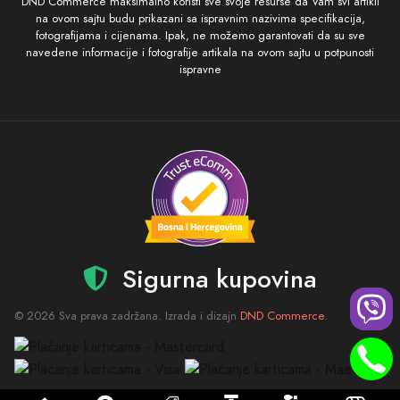
DND Commerce maksimalno koristi sve svoje resurse da Vam svi artikli
na ovom sajtu budu prikazani sa ispravnim nazivima specifikacija,
fotografijama i cijenama. Ipak, ne možemo garantovati da su sve
navedene informacije i fotografije artikala na ovom sajtu u potpunosti
ispravne
Sigurna kupovina
© 2026 Sva prava zadržana. Izrada i dizajn
DND Commerce
.