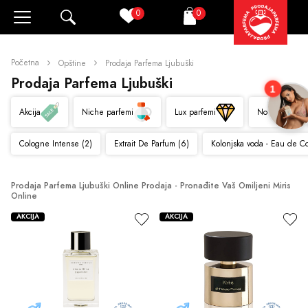
0
0
Pretraži
Korpa
Početna
Opštine
Prodaja Parfema Ljubuški
Prodaja Parfema Ljubuški
1
Akcija
Niche parfemi
Lux parfemi
Novo
Cologne Intense (2)
Extrait De Parfum (6)
Kolonjska voda - Eau de C
Prodaja Parfema Ljubuški Online Prodaja - Pronađite Vaš Omiljeni Miris 
Online
AKCIJA
AKCIJA