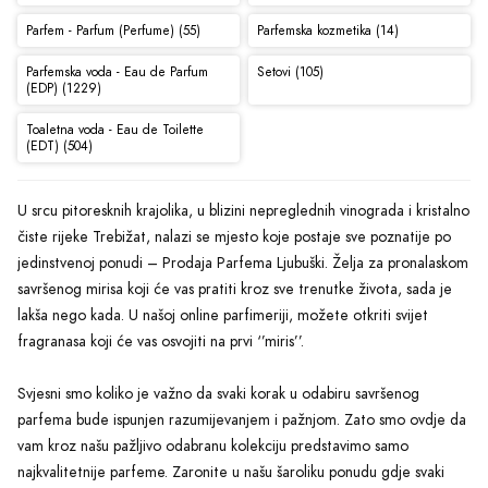
Parfem - Parfum (Perfume) (55)
Parfemska kozmetika (14)
Parfemska voda - Eau de Parfum
Setovi (105)
(EDP) (1229)
Toaletna voda - Eau de Toilette
(EDT) (504)
U srcu pitoresknih krajolika, u blizini nepreglednih vinograda i kristalno
čiste rijeke Trebižat, nalazi se mjesto koje postaje sve poznatije po
jedinstvenoj ponudi – Prodaja Parfema Ljubuški. Želja za pronalaskom
savršenog mirisa koji će vas pratiti kroz sve trenutke života, sada je
lakša nego kada. U našoj online parfimeriji, možete otkriti svijet
fragranasa koji će vas osvojiti na prvi ‘’miris’’.
Svjesni smo koliko je važno da svaki korak u odabiru savršenog
parfema bude ispunjen razumijevanjem i pažnjom. Zato smo ovdje da
vam kroz našu pažljivo odabranu kolekciju predstavimo samo
najkvalitetnije parfeme. Zaronite u našu šaroliku ponudu gdje svaki