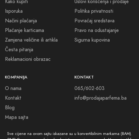
Kako kupiti
Uslovi korišćenja i prodaje
Isporuka
Politika privatnosti
Načini plaćanja
Povraćaj sredstava
Plaćanje karticama
Pravo na odustajanje
Zamjena veličine ili artikla
Sigurna kupovina
Česta pitanja
Reklamacioni obrazac
KOMPANIJA
KONTAKT
O nama
065/602-603
Kontakt
info@prodajaparfema.ba
Blog
Mapa sajta
Sve cijene na ovom sajtu iskazane su u konvertibilnim markama (BAM).