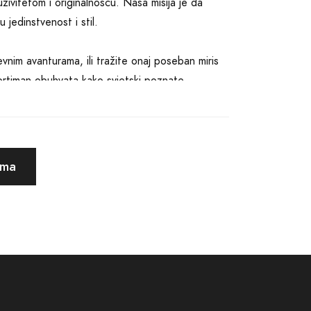
zivitetom i originalnošću. Naša misija je da
jedinstvenost i stil.
vnim avanturama, ili tražite onaj poseban miris
ortiman obuhvata kako svjetski poznate
. Štoviše, vjerujemo da kvaliteta ne mora uvijek
om za svakog.
a, možete pregledati našu ponudu, otkriti
ema
ra vašem stilu i osobnosti. Ne morate više trošiti
i iz udobnosti vlastitog doma, a mi ćemo se
atko ima priliku osjetiti radost i
ek tu da vam pomogne sa savjetima i
, već i inspirisati.