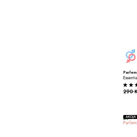
Parfems
Essenti
290 
AKCIJA