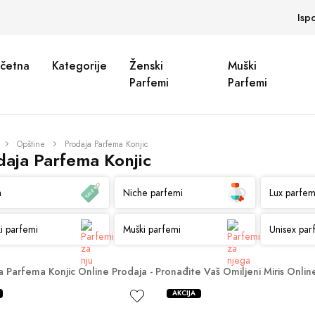
Isp
četna
Kategorije
Ženski
Muški
Parfemi
Parfemi
Opštine
Prodaja Parfema Konjic
daja Parfema Konjic
a
Niche parfemi
Lux parfem
i parfemi
Muški parfemi
Unisex par
a Parfema Konjic Online Prodaja - Pronađite Vaš Omiljeni Miris Onlin
AKCIJA