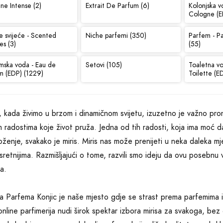
ne Intense (2)
Extrait De Parfum (6)
Kolonjska v
Cologne (E
e svijeće - Scented
Niche parfemi (350)
Parfem - P
es (3)
(55)
mska voda - Eau de
Setovi (105)
Toaletna v
m (EDP) (1229)
Toilette (E
 kada živimo u brzom i dinamičnom svijetu, izuzetno je važno pron
m radostima koje život pruža. Jedna od tih radosti, koja ima moć 
oženje, svakako je miris. Miris nas može prenijeti u neka daleka m
i sretnijima. Razmišljajući o tome, razvili smo ideju da ovu posebn
a.
a Parfema Konjic je naše mjesto gdje se strast prema parfemima i
nline parfimerija nudi širok spektar izbora mirisa za svakoga, bez 