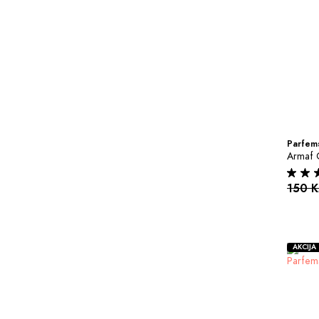
Parfems
Armaf 
150 
AKCIJA