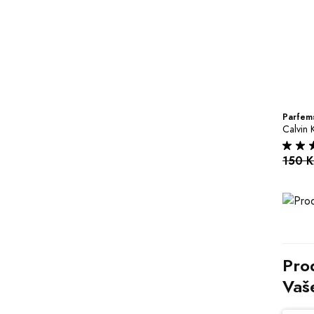
Parfems
Calvin 
150 
Prod
Vaš