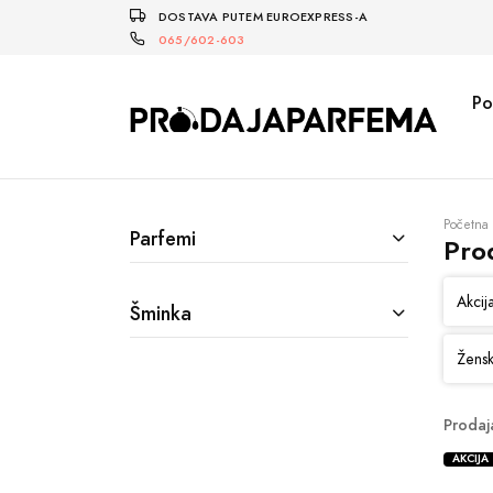
DOSTAVA PUTEM EUROEXPRESS-A
065/602-603
Po
Početna
Parfemi
Pro
Akcij
Šminka
Žensk
Prodaj
AKCIJA