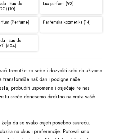
oda - Eau de
Lux parfemi (92)
DC) (10)
arfum (Perfume)
Parfemska kozmetika (14)
oda - Eau de
DT) (504)
aći trenutke za sebe i dozvoliti sebi da uživamo
da transformiše naš dan i podigne naše
jesta, probuditi uspomene i osjećaje te nas
u vrstu sreće donesemo direktno na vrata vaših
 želja da se svako osjeti posebno susreću.
obzira na ukus i preferencije. Putovali smo