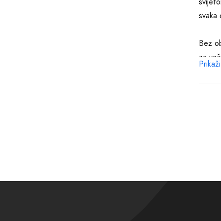
svijet
svaka 
Bez ob
za važ
Prikaži
brendo
biti n
Kupovi
najnov
vrijem
pobrin
Zašto 
samopo
prepor