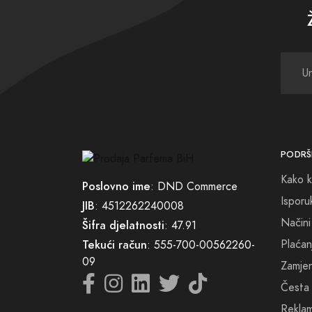
Posvet
percep
postan
PODRŠ
Kako k
Poslovno ime
: DND Commerce
Isporu
JIB
: 4512262240008
Načini
Šifra djelatnosti
: 47.91
Plaćan
Tekući račun
: 555-700-00562260-
09
Zamjena
Česta 
Reklam