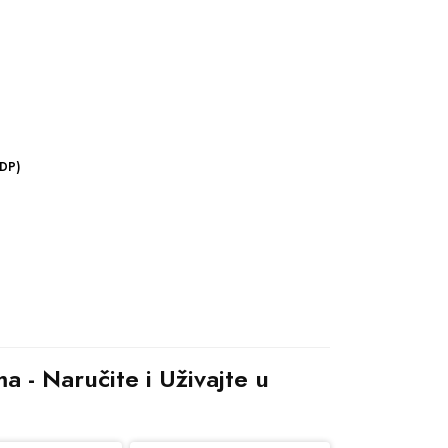
EDP)
 - Naručite i Uživajte u 