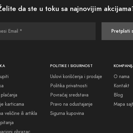
Želite da ste u toku sa najnovijim akcijama
ite se sebi, dopustite da vas miris odvede na putovanje i otkrijt
ciju svijeta. Prodaja Parfema Konjic je tu da vam bude vodič kroz 
emo deo vašeg svakodnevnog života i zajedno ćemo kreirati priče 
Pretplati 
KA
POLITIKE I SIGURNOST
KOMPANIJ
upiti
Uslovi korišćenja i prodaje
O nama
ka
Politika privatnosti
Kontakt
 plaćanja
Povraćaj sredstava
Blog
je karticama
Pravo na odustajanje
Mapa saj
 veličine ili artikla
Sigurna kupovina
pitanja
acioni obrazac