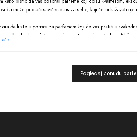
om kako bismo za vas odabrali parfeme koji odišu kvalitetom, eksklu
osoba može pronaći savršen miris za sebe, koji će odražavati njenu 
zira da li ste u potrazi za parfemom koji će vas pratiti u svakodne
ne prilike, kod nas ćete pronaći sve što vam je potrebno. Naš as
 više
ve, tako i one manje poznate, ali jednako kvalitetne i očaravajuće
edostižna, pa smo se potrudili da našu ponudu učinimo pristupačn
na parfema nikada nije bila jednostavnija. Uz samo nekoliko klikov
Pogledaj ponudu parf
ije trendove u svijetu parfema i odabrati onaj koji najbolje odgova
e na posjete fizičkim parfimerijama; sada možete uživati u kupovin
uti da vaš odabrani miris stigne sigurno i brzo.
birati nas? Zato što mi stvarno vjerujemo u moć mirisa i želimo da sv
uzdanje koje pravi parfem može donijeti. Naš stručni tim je uvij
ukama, kako biste pronašli parfem koji ne samo da će vas zadovoljiti