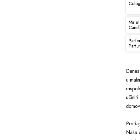
Colog
Mirisn
Candl
Parfe
Parfu
Danas,
u mali
raspol
učinit
domov
Prodaj
Naša o