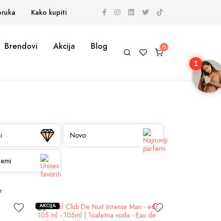
oruka
Kako kupiti
Brendovi
Akcija
Blog
1
i
Novo
femi
e
AKCIJA