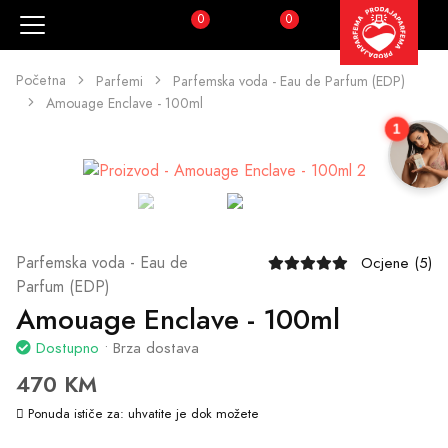
0
0
Pretraži
Korpa
Početna
Parfemi
Parfemska voda - Eau de Parfum (EDP)
Amouage Enclave - 100ml
1
Parfemska voda - Eau de
Ocjene (5)
Parfum (EDP)
Amouage Enclave - 100ml
Dostupno
• Brza dostava
470 KM
Ponuda ističe za:
uhvatite je dok možete