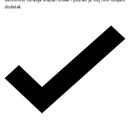
definitivno ostavlja snažan utisak i postao je moj novi omiljeni
dodatak.