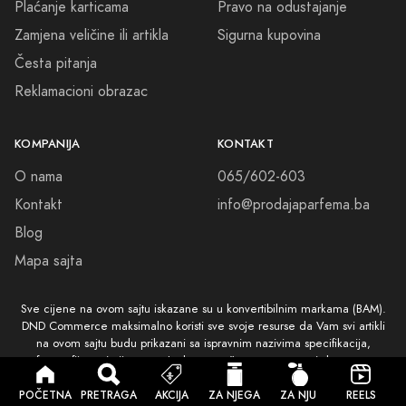
Plaćanje karticama
Pravo na odustajanje
Zamjena veličine ili artikla
Sigurna kupovina
Česta pitanja
Reklamacioni obrazac
KOMPANIJA
KONTAKT
O nama
065/602-603
Kontakt
info@prodajaparfema.ba
Blog
Mapa sajta
Sve cijene na ovom sajtu iskazane su u konvertibilnim markama (BAM).
DND Commerce maksimalno koristi sve svoje resurse da Vam svi artikli
na ovom sajtu budu prikazani sa ispravnim nazivima specifikacija,
fotografijama i cijenama. Ipak, ne možemo garantovati da su sve
navedene informacije i fotografije artikala na ovom sajtu u potpunosti
ispravne
POČETNA
PRETRAGA
AKCIJA
ZA NJEGA
ZA NJU
REELS