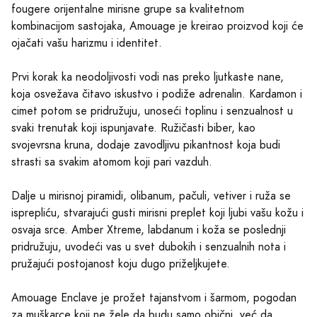
fougere orijentalne mirisne grupe sa kvalitetnom
kombinacijom sastojaka, Amouage je kreirao proizvod koji će
ojačati vašu harizmu i identitet.
Prvi korak ka neodoljivosti vodi nas preko ljutkaste nane,
koja osvežava čitavo iskustvo i podiže adrenalin. Kardamon i
cimet potom se pridružuju, unoseći toplinu i senzualnost u
svaki trenutak koji ispunjavate. Ružičasti biber, kao
svojevrsna kruna, dodaje zavodljivu pikantnost koja budi
strasti sa svakim atomom koji pari vazduh.
Dalje u mirisnoj piramidi, olibanum, pačuli, vetiver i ruža se
isprepliću, stvarajući gusti mirisni preplet koji ljubi vašu kožu i
osvaja srce. Amber Xtreme, labdanum i koža se poslednji
pridružuju, uvodeći vas u svet dubokih i senzualnih nota i
pružajući postojanost koju dugo priželjkujete.
Amouage Enclave je prožet tajanstvom i šarmom, pogodan
za muškarce koji ne žele da budu samo obični, već da