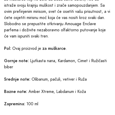
istraže svoju krajnju muškost i zrače samopouzdanjem. Sa
ovim prefinjenim mirisom, svet će osetiti vašu prisutnost, a vi
ćete osjetiti mirisnu moć koja će vas nositi kroz svaki dan.
Slobodno se prepustite otkrivanju Amouage Enclave
parfema i doživite nezaboravno olfaktorno putovanje koje
će vam ispuniti svaki tren.
Pol:
za muškarce
Ovaj proizvod je
.
Gornje note:
Ljutkasta nana, Kardamon, Cimet i Ružičasti
biber
Srednje note:
Olibanum, pačuli, vetiver i Ruža
Bazne note:
Amber Xtreme, Labdanum i Koža
Zapremina:
100 ml