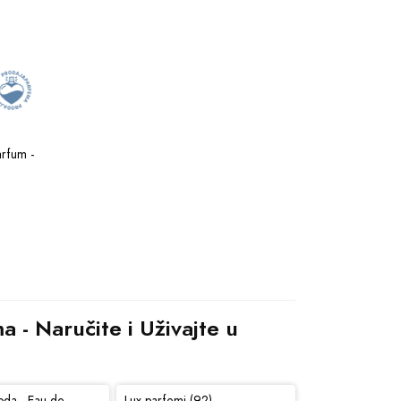
rfum - 
- Naručite i Uživajte u 
oda - Eau de
Lux parfemi (92)