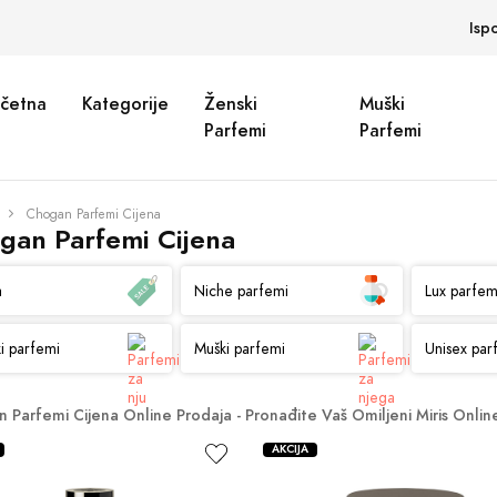
Isp
četna
Kategorije
Ženski
Muški
Parfemi
Parfemi
Chogan Parfemi Cijena
gan Parfemi Cijena
a
Niche parfemi
Lux parfem
i parfemi
Muški parfemi
Unisex par
 Parfemi Cijena Online Prodaja - Pronađite Vaš Omiljeni Miris Onlin
AKCIJA