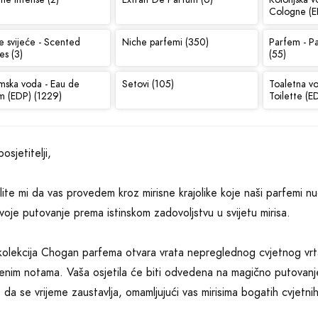
Cologne (E
e svijeće - Scented
Niche parfemi (350)
Parfem - P
es (3)
(55)
mska voda - Eau de
Setovi (105)
Toaletna v
m (EDP) (1229)
Toilette (E
osjetitelji,
ite mi da vas provedem kroz mirisne krajolike koje naši parfemi nu
voje putovanje prema istinskom zadovoljstvu u svijetu mirisa.
olekcija Chogan parfema otvara vrata nepreglednog cvjetnog vrt
jenim notama. Vaša osjetila će biti odvedena na magično putovanj
e da se vrijeme zaustavlja, omamljujući vas mirisima bogatih cvjetni