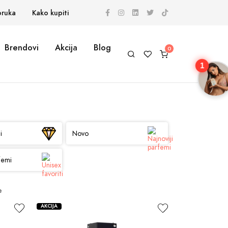
oruka
Kako kupiti
Brendovi
Akcija
Blog
1
i
Novo
femi
e
AKCIJA