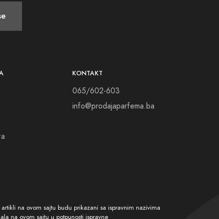
se
 parfema. Pogledajte našu stranicu i osjetite
- uronite u beskonačnu raskoš našeg mirisnog
A
KONTAKT
d običnih parfema. Dozvolite da vam Chogan
065/602-603
info@prodajaparfema.ba
oliji koju pružaju.
ta
tikli na ovom sajtu budu prikazani sa ispravnim nazivima
kala na ovom sajtu u potpunosti ispravne