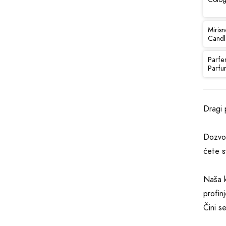
Mirisn
Candl
Parfe
Parfu
Dragi p
Dozvol
ćete s
Naša k
profin
Čini s