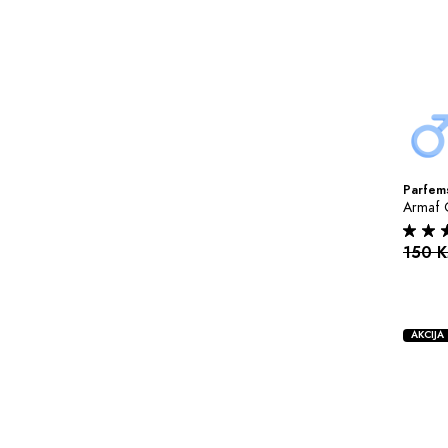
Parfems
Armaf 
150 
AKCIJA