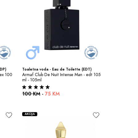
EDP)
Toaletna voda - Eau de Toilette (EDT)
ex 100 
Armaf Club De Nuit Intense Man - edt 105 
ml - 105ml
100 KM
-
75 KM
AKCIJA