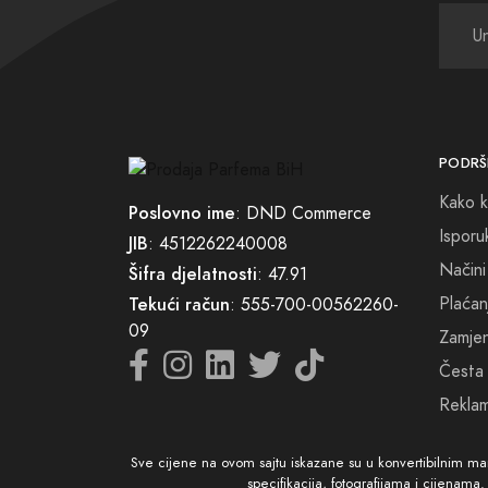
Neka v
kako m
vrta.
PODRŠ
Želimo
Kako k
parfem
Poslovno ime
: DND Commerce
Isporu
JIB
: 4512262240008
P.S. P
Načini
Šifra djelatnosti
: 47.91
Plaćan
Tekući račun
: 555-700-00562260-
09
Zamjena
Česta 
Reklam
Sve cijene na ovom sajtu iskazane su u konvertibilnim m
specifikacija, fotografijama i cijenama