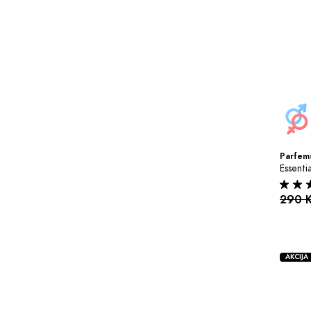
Parfems
Essenti
290 
AKCIJA