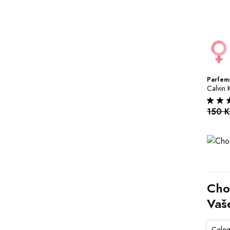
Parfems
Calvin 
150 
Cho
Vaš
Colog