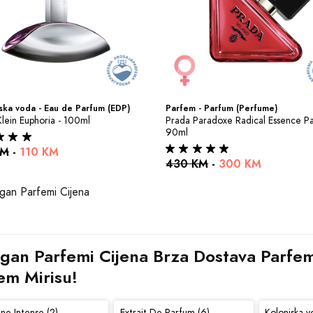
ka voda - Eau de Parfum (EDP)
Parfem - Parfum (Perfume)
Klein Euphoria - 100ml
Prada Paradoxe Radical Essence Pa
90ml
KM
-
110 KM
430 KM
-
300 KM
gan Parfemi Cijena Brza Dostava Parfema 
em Mirisu!
ne Intense (2)
Extrait De Parfum (6)
Kolonjska v