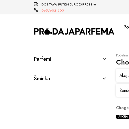
DOSTAVA PUTEM EUROEXPRESS-A
065/602-603
Po
Početna
Parfemi
Cho
Akcij
Šminka
Žensk
Chogan
AKCIJA