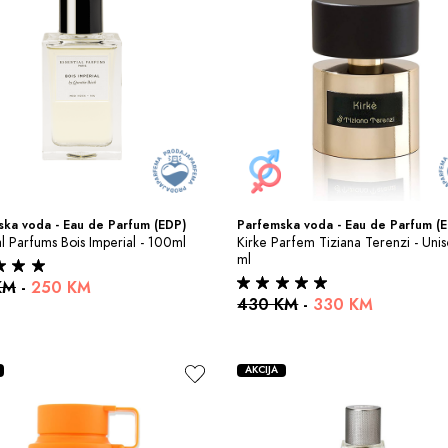
ka voda - Eau de Parfum (EDP)
Parfemska voda - Eau de Parfum (
al Parfums Bois Imperial - 100ml
Kirke Parfem Tiziana Terenzi - Unis
ml
KM
-
250 KM
430 KM
-
330 KM
AKCIJA