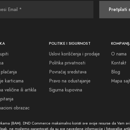
Pretplati 
aše putovanje u svijet parfema započne našom kolekcijom Chogan
iris uzdiže vaš duh. Budite sigurni da ćete naći ono što tražite 
KA
POLITIKE I SIGURNOST
KOMPANIJ
 vam dobrodošlicu u naš mirisni svijet, gdje ćete pronaći više o
upiti
Uslovi korišćenja i prodaje
O nama
i donesu zadovoljstvo i radost koji će vam osvježiti svaki dan.
ka
Politika privatnosti
Kontakt
ogledajte naše cijene Chogan parfema i prepustite se isplativoj čar
 plaćanja
Povraćaj sredstava
Blog
je karticama
Pravo na odustajanje
Mapa saj
 veličine ili artikla
Sigurna kupovina
pitanja
acioni obrazac
arkama (BAM). DND Commerce maksimalno koristi sve svoje resurse da Vam svi ar
. Ipak, ne možemo garantovati da su sve navedene informacije i fotografije arti