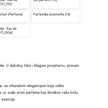
DC) (10)
arfum (Perfume)
Parfemska kozmetika (14)
oda - Eau de
DT) (504)
de. U dubokoj tišini i blagom povjetarcu, pronaći
a, sa vrhunskom elegancijom koja odiše
e uz svaki atom parfema koji dotakne vašu kožu.
h esencija.