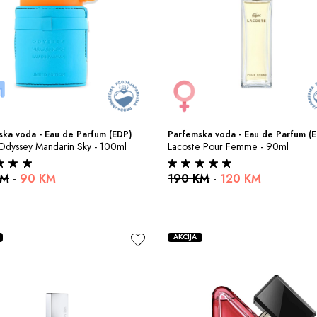
ka voda - Eau de Parfum (EDP)
Parfemska voda - Eau de Parfum (
Odyssey Mandarin Sky - 100ml
Lacoste Pour Femme - 90ml
KM
-
90 KM
190 KM
-
120 KM
AKCIJA