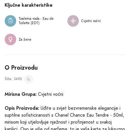
Ključne karakteristike
Toaletna voda - Eau de 
Cvjetni voćni
Toilette (EDT)
Za žene
O Proizvodu
Šifra: 3490
Mirisna Grupa:
Cvjetni voćni
Opis Proizvoda:
Uđite u svijet bezvremenske elegancije i
suptilne sofisticiranosti s Chanel Chance Eau Tendre - 50ml,
mirisom koji utjelovljuje nježnost i profinjenost u svakoj
kapljici. Ovo je više od parfema; to je vaša karta za luksuzno