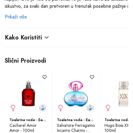
iskustvo, za svaki dan pretvoren u trenutak posebne pažnje i
svijesti o vlastitoj jedinstvenosti.
Prikaži više
Odmah po prvom dodiru s kožom, vaša osjetila obuzima
vibrantna osvježavajuća kombinacija dunje i grejpfruta.
Kako Koristiti
Gornje note otvaraju miris s praskom svježine, poput
prozračnog proljetnog jutra, donoseći dašak vedrine i
optimizma. Kako se miris razvija, ulazite u cvjetnu simfoniju
Slični Proizvodi
srednjih nota. Ovdje se ističe očaravajući duet zumbula i
jasmina—prava poezija za osjetila, nježna i senzualna,
unoseći harmoniju i dubinu u svaku vašu kretnju.
Bazne note dodaju završni sloj sofisticiranosti, s
kombinacijom mošusa, irisa, i kedra iz Virdžinije, obavijenih
toplim dodirima ambera. Ovaj aromatični miks ostavlja
profinjen, dugotrajan trag, otmjen i izvanredno postojan,
nijansiran kako bi zračio diskretnom elegancijom.
Toaletna voda - Eau de Toilette (EDT)
Toaletna voda - Eau de Toilette (EDT)
Cacharel Amor
Salvatore Ferragamo
Hugo Boss XX -
Amor - 100ml
Incanto Charms -
100ml