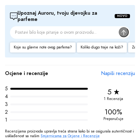
Srednje note:
zumbul, jasmin
Upoznaj Auroru, tvoju djevojku za 
NOVO
Bazne note:
parfeme
mošus, iris, kedar iz Virdžinije i amber
Sve cijene na ovom sajtu iskazane su u konvertibilnim markama (BAM).
Prodaja Parfema maksimalno koristi sve svoje resurse da Vam svi artikli na
Koje su glavne note ovog parfema?
Koliko dugo traje na koži?
Za ko
ovom sajtu budu prikazani sa ispravnim nazivima specifikacija,
fotografijama i cijenama. Ipak, ne možemo garantovati da su sve
navedene informacije i fotografije artikala na ovom sajtu u potpunosti
ispravne.
Ocjene i recenzije
Napiši recenziju
5
5
4
1 Recenzija
3
100%
2
Preporučuje
1
Recenzijama proizvoda upravlja treća strana kako bi se osigurala autentičnost i 
usklađenost sa našim 
Smjernicama za Ocjene i Recenzije