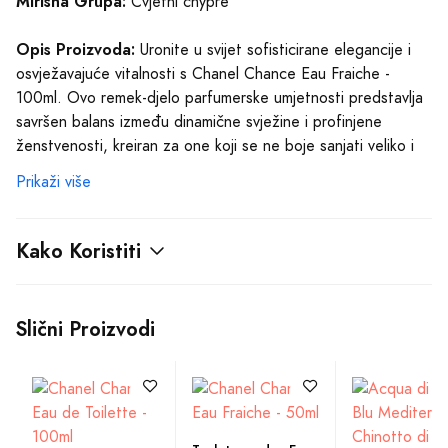
Ključne karakteristike
Toaletna voda - Eau de 
Cvjetni chypre
Toilette (EDT)
Za žene
O Proizvodu
Šifra: 3492
Mirisna Grupa:
Cvjetni chypre
Opis Proizvoda:
Uronite u svijet sofisticirane elegancije i