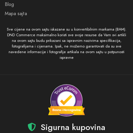
PODRŠKA
POLITIKE I SIGURNOST
Kako kupiti
Uslovi korišćenja i prodaje
Isporuka
Politika privatnosti
Načini plaćanja
Povraćaj sredstava
Plaćanje karticama
Pravo na odustajanje
Zamjena veličine ili artikla
Sigurna kupovina
Česta pitanja
Reklamacioni obrazac
KOMPANIJA
KONTAKT
O nama
065/602-603
Kontakt
info@prodajaparfema.ba
Blog
Mapa sajta