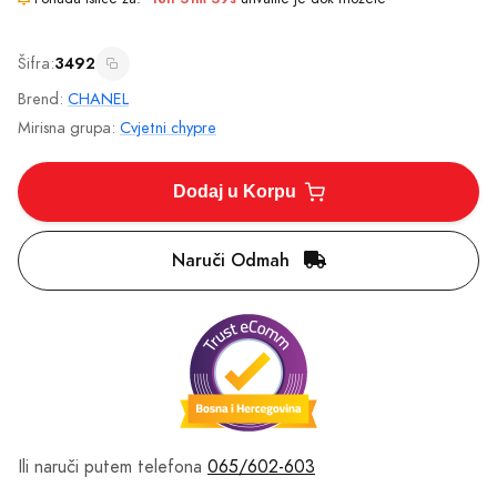
Toaletna voda - Eau de Toilette
Ocjene (1)
(EDT)
Chanel Chance Eau Fraiche -
100ml
Dostupno
• Brza dostava
270 KM
Ponuda ističe za:
18h 31m 39s
uhvatite je dok možete
Šifra:
3492