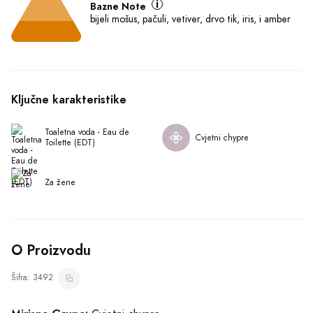
Mirisne Note
Gornje Note
limun, kedar, cedrat
Srednje Note
vodeni zumbul, ružičasti biber, jasmin
Bazne Note
bijeli mošus, pačuli, vetiver, drvo tik, iris, i amber