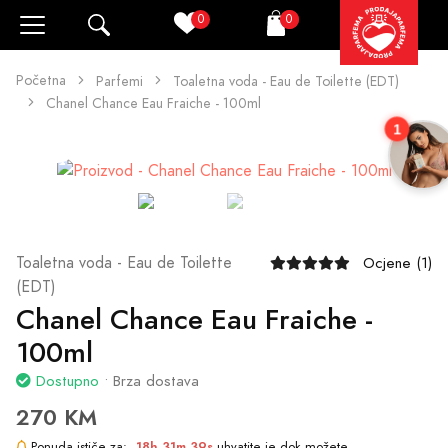
0
0
Pretraži
Korpa
Početna
Parfemi
Toaletna voda - Eau de Toilette (EDT)
Chanel Chance Eau Fraiche - 100ml
1