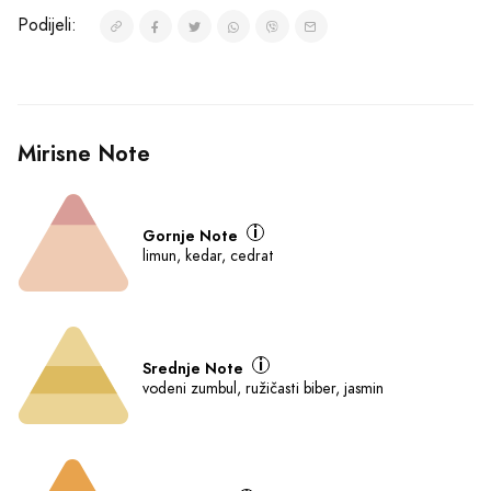
Brend:
CHANEL
Mirisna grupa:
Cvjetni chypre
Dodaj u Korpu
Naruči Odmah
Ili naruči putem telefona
065/602-603
Podijeli: