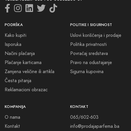
Želite da ste u toku sa najnovijim
akcijama?
Pretplati se
Poslovno ime
: DND Commerce
JIB
: 4512262240008
Šifra djelatnosti
: 47.91
Tekući račun
: 555-700-00562260-09