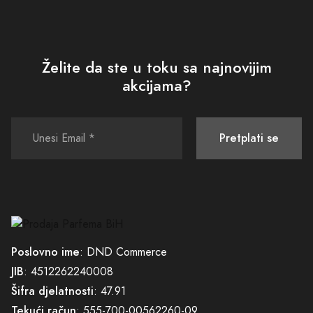
Preporučuje
1
Recenzijama proizvoda upravlja treća strana kako bi se osigurala autentičnost i 
usklađenost sa našim 
Smjernicama za Ocjene i Recenzije
Pozitivne strane
dugotrajan
kvalitetan
lijepa bočica
Negativne strane
zavodljiv
previše luksuzan
O Brendu