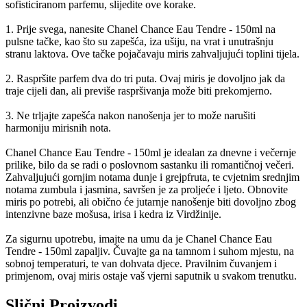
sofisticiranom parfemu, slijedite ove korake.
1. Prije svega, nanesite Chanel Chance Eau Tendre - 150ml na
pulsne tačke, kao što su zapešća, iza ušiju, na vrat i unutrašnju
stranu laktova. Ove tačke pojačavaju miris zahvaljujući toplini tijela.
2. Raspršite parfem dva do tri puta. Ovaj miris je dovoljno jak da
traje cijeli dan, ali previše raspršivanja može biti prekomjerno.
3. Ne trljajte zapešća nakon nanošenja jer to može narušiti
harmoniju mirisnih nota.
Chanel Chance Eau Tendre - 150ml je idealan za dnevne i večernje
prilike, bilo da se radi o poslovnom sastanku ili romantičnoj večeri.
Zahvaljujući gornjim notama dunje i grejpfruta, te cvjetnim srednjim
notama zumbula i jasmina, savršen je za proljeće i ljeto. Obnovite
miris po potrebi, ali obično će jutarnje nanošenje biti dovoljno zbog
intenzivne baze mošusa, irisa i kedra iz Virdžinije.
Za sigurnu upotrebu, imajte na umu da je Chanel Chance Eau
Tendre - 150ml zapaljiv. Čuvajte ga na tamnom i suhom mjestu, na
sobnoj temperaturi, te van dohvata djece. Pravilnim čuvanjem i
primjenom, ovaj miris ostaje vaš vjerni saputnik u svakom trenutku.
Slični Proizvodi