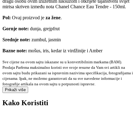
dragu osobu ovim izuzetnim luksuzom i otkrijete tajanstveni svijet
mirisa skriven između nota Chanel Chance Eau Tendre - 150ml.
Pol:
Ovaj proizvod je
za žene
.
Gornje note:
dunja, grejpfrut
Srednje note:
zumbul, jasmin
Bazne note:
mošus, iris, kedar iz virdžinije i Amber
Sve cijene na ovom sajtu iskazane su u konvertibilnim markama (BAM).
Prodaja Parfema maksimalno koristi sve svoje resurse da Vam svi artikli na
ovom sajtu budu prikazani sa ispravnim nazivima specifikacija, fotografijama i
cijenama. Ipak, ne možemo garantovati da su sve navedene informacije i
fotografije artikala na ovom sajtu u potpunosti ispravne.
Prikaži više
Kako Koristiti