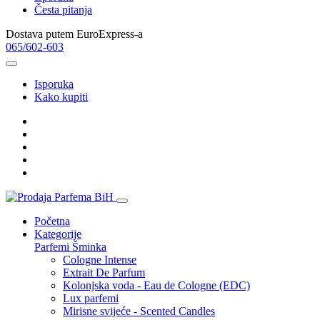
Česta pitanja
Dostava putem EuroExpress-a
065/602-603
Isporuka
Kako kupiti
Početna
Kategorije
Parfemi
Šminka
Cologne Intense
Extrait De Parfum
Kolonjska voda - Eau de Cologne (EDC)
Lux parfemi
Mirisne svijeće - Scented Candles