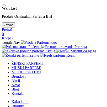
Wait List
Prodaja Originalnih Parfema BiH
Zatvori
Pretraži
0
Korpa
0
Toggle Nav
Početna
Pretraga
Akcija
Za njega
Za nju
Reels
ŽENSKI PARFEMI
MUŠKI PARFEMI
NICHE PARFEMI
Brendovi
Akcija
Novo
Blog
Kontakt
Kako kupiti
Isporuka