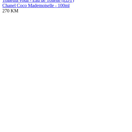
Toaletna voda - Eau de Toilette (EDT)
Chanel Coco Mademoiselle - 100ml
270 KM