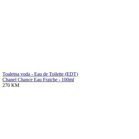
Toaletna voda - Eau de Toilette (EDT)
Chanel Chance Eau Fraiche - 100ml
270 KM