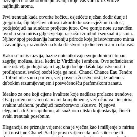
uživajući u olfaktornom putovanju koje vas vodi kroz vrtove
najfinijih aroma.
Prvi trenutak kada otvorite bočicu, osjetićete nježan dodir dunje i
grejpfruta, čiji blještavi citrusni akordi donose svježinu i radost,
podsjećajući na sunčano proljetno jutro. Ove gornje note su savršen
uvod u srcu mirisa gdje cvjetaju raskošni zumbul i senzualni jasmin.
Njihov spoj predstavlja harmoniju prirode koja je istovremeno mirna
i zavodljiva, uravnotežena kako bi stvorila jedinstvenu auru oko vas.
Kako se miris razvija, bazne note otkrivaju svoju dubinu i topao
zagrljaj mošusa, irisa, kedra iz Virdžinije i ambera. Ove sofisticirane
note ostavljaju dugotrajan trag koji dodaje dašak tajanstvenosti i
profinjenosti svakoj osobi koja ga nosi. Chanel Chance Eau Tendre
- 150ml nije samo parfem, već posveta ženstvenosti, izrađeno s
dubokim razumijevanjem i posvećenošću parfemskom zanatu.
Idealno za one koji cijene kvalitete koje nadilaze prolazne trendove.
Ovaj parfem ne samo da mami komplimente, već očarava i inspirira
svakim udahom, pružajući nezaboravno iskustvo. Njegova
elegancija leži u suptilnom, ali snažnom utisku koji ostavlja, čineći
svaki trenutak posebnim.
Elegancija ne priznaje vrijeme; ona je vječna kao i mišljenje o mirisu
koji nosi ime Chanel. Sad je pravo vrijeme da počastite sebe ili