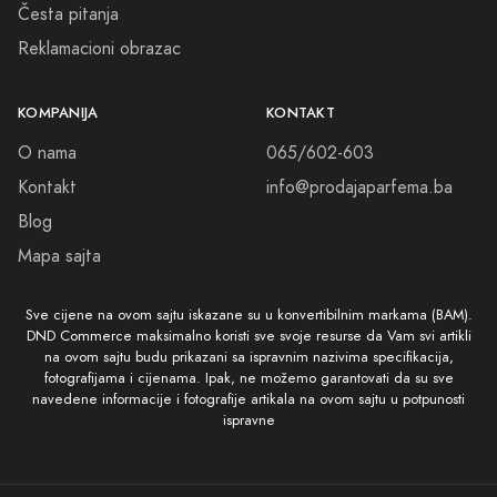
Česta pitanja
Reklamacioni obrazac
KOMPANIJA
KONTAKT
O nama
065/602-603
Kontakt
info@prodajaparfema.ba
Blog
Mapa sajta
Sve cijene na ovom sajtu iskazane su u konvertibilnim markama (BAM).
DND Commerce maksimalno koristi sve svoje resurse da Vam svi artikli
na ovom sajtu budu prikazani sa ispravnim nazivima specifikacija,
fotografijama i cijenama. Ipak, ne možemo garantovati da su sve
navedene informacije i fotografije artikala na ovom sajtu u potpunosti
ispravne