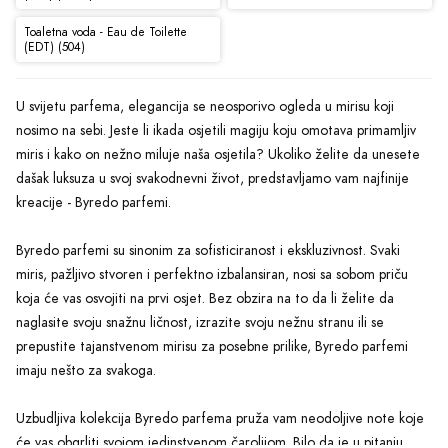
Toaletna voda - Eau de Toilette
(EDT) (504)
U svijetu parfema, elegancija se neosporivo ogleda u mirisu koji
nosimo na sebi. Jeste li ikada osjetili magiju koju omotava primamljiv
miris i kako on nežno miluje naša osjetila? Ukoliko želite da unesete
dašak luksuza u svoj svakodnevni život, predstavljamo vam najfinije
kreacije - Byredo parfemi.
Byredo parfemi su sinonim za sofisticiranost i ekskluzivnost. Svaki
miris, pažljivo stvoren i perfektno izbalansiran, nosi sa sobom priču
koja će vas osvojiti na prvi osjet. Bez obzira na to da li želite da
naglasite svoju snažnu ličnost, izrazite svoju nežnu stranu ili se
prepustite tajanstvenom mirisu za posebne prilike, Byredo parfemi
imaju nešto za svakoga.
Uzbudljiva kolekcija Byredo parfema pruža vam neodoljive note koje
će vas obgrliti svojom jedinstvenom čarolijom. Bilo da je u pitanju