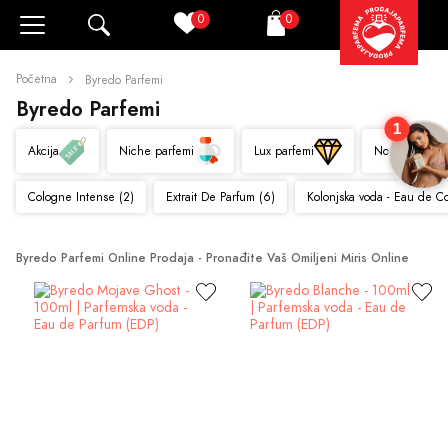
0
0
Pretraži
Korpa
Početna
Byredo Parfemi
Byredo Parfemi
1
Akcija
Niche parfemi
Lux parfemi
Novo
Cologne Intense (2)
Extrait De Parfum (6)
Kolonjska voda - Eau de C
Byredo Parfemi Online Prodaja - Pronađite Vaš Omiljeni Miris Online