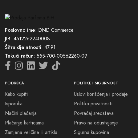
Poslovno ime
: DND Commerce
JIB
: 4512262240008
Šifra djelatnosti
: 47.91
Tekući račun
: 555-700-00562260-09
PODRŠKA
POLITIKE I SIGURNOST
Kako kupiti
Uslovi korišćenja i prodaje
Isporuka
Politika privatnosti
Načini plaćanja
Povraćaj sredstava
Plaćanje karticama
Pravo na odustajanje
Zamjena veličine ili artikla
Sigurna kupovina