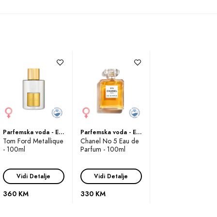
parfema je predivan miris božura, koji se otvara kao čarobna ljepo
u nevjerojatno slatkom harmoničnom tonu. Ljubičica dodaje suptilnu
ji osvaja svijet.
vina, mošus i drvene note savršeno povezuju miris, ostavljajući trag
si.
sa svojom prekrasnom bočicom od 100 ml, idealan je za žene koje 
em nije samo miris, već pravo umjetničko djelo koje donosi osjećaj
Parfemska voda - Eau de Parfum (EDP)
Parfemska voda - Eau de Parfum (EDP)
Tom Ford Metallique
Chanel No 5 Eau de
- 100ml
Parfum - 100ml
jet oduševi vašim mirisom. Byredo Blanche je pravi izbor za dame ko
no.
Vidi Detalje
Vidi Detalje
za žene
od je
.
360 KM
330 KM