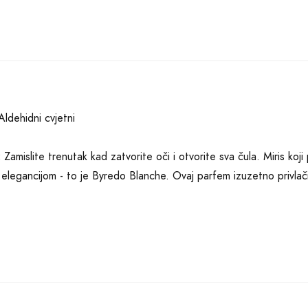
ldehidni cvjetni
:
Zamislite trenutak kad zatvorite oči i otvorite sva čula. Miris koji
elegancijom - to je Byredo Blanche. Ovaj parfem izuzetno privlači
 nevjerojatno sofisticiran parfem koji pripada aldehidno-cvjetnoj 
nose nevjerojatnu svježinu i živost. Njih prate graciozne mirisne n
čar.