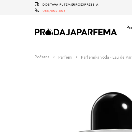
DOSTAVA PUTEM EUROEXPRESS-A
065/602-603
Po
Početna
Parfemi
Parfemska voda - Eau de Pa