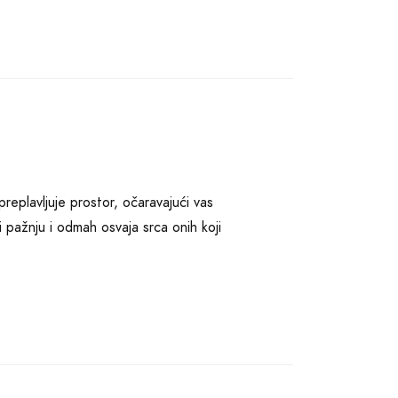
 preplavljuje prostor, očaravajući vas
 pažnju i odmah osvaja srca onih koji
grupi mirisa. Na prvom mjestu su
ote ruže i ružičastog bibera, koje mu