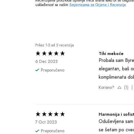
Recenzijama proizvoda upravlja treća strana kako bi se osigurala
usklađenost sa našim 
Smjernicama za Ocjene i Recenzije
Prikaz 1-5 od 5 recenzija
Tihi mekoće
Probala sam Byred
6 Dec 2023
elegantan, baš on
Preporučeno
komplimenata dob
Korisno?
(1)
|
Harmonija i sofist
Oduševljena sam 
7 Oct 2023
se šetam po cveće
Preporučeno