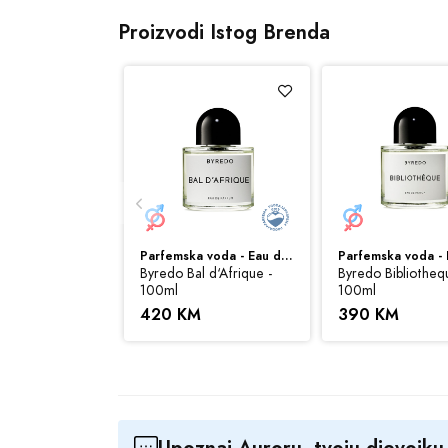
Gornje note:
ald
Proizvodi Istog Brenda
Srednje note:
bo
Bazne note:
san
Zapremina:
100 
Sve cijene na ovom s
Parfemska voda - Eau de Parfum (EDP)
ovom sajtu budu prik
Byredo Bal d‘Afrique -
Byredo Bibliotheq
informacije i fotogra
100ml
100ml
420 KM
390 KM
Upoznaj Auroru, tvoju djevojk