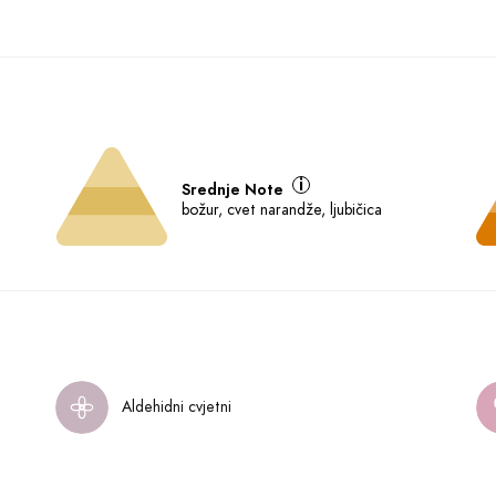
Srednje Note
božur, cvet narandže, ljubičica
Aldehidni cvjetni