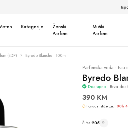
Isp
četna
Kategorije
Ženski
Muški
Parfemi
Parfemi
rfum (EDP)
Byredo Blanche - 100ml
Parfemska voda - Eau 
Byredo Bla
Dostupno
• Brza dos
390 KM
Ponuda ističe za:
00h 4
Šifra:
205