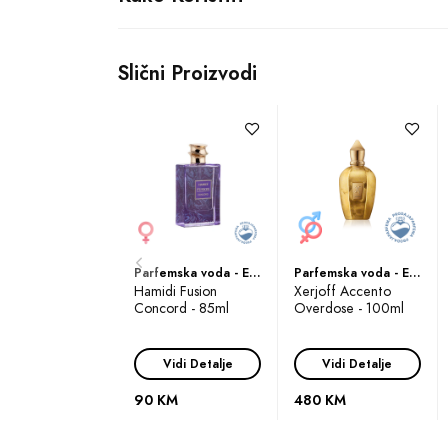
Glavna nota ovog 
miris se razvija 
senzualni dojam ko
Slični Proizvodi
Na kraju, sandalo
osobu koja ga no
Byredo Blanche, 
stranu. Ovaj parf
ga osjete.
Parfemska voda - Eau de Parfum (EDP)
Parfemska voda - Eau de Parfum (EDP)
Hamidi Fusion
Xerjoff Accento
Concord - 85ml
Overdose - 100ml
Pustite da se svi
osjetiti se poseb
Vidi Detalje
Vidi Detalje
Pol:
Ovaj proizv
90 KM
480 KM