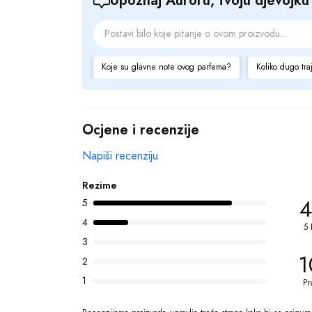
Koje su glavne note ovog parfema?
Koliko dugo tra
Ocjene i recenzije
Napiši recenziju
Rezime
4
5
4
5 
3
1
2
1
Pr