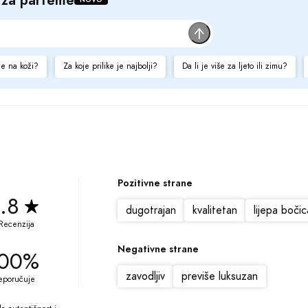
je na koži?
Za koje prilike je najbolji?
Da li je više za ljeto ili zimu?
Pozitivne strane
.8
dugotrajan
kvalitetan
lijepa bočic
Recenzija
Negativne strane
00%
zavodljiv
previše luksuzan
eporučuje