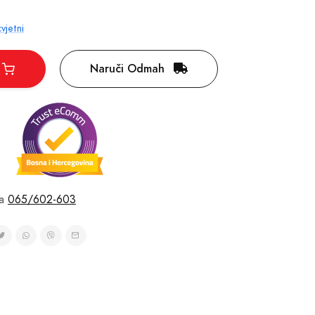
vjetni
Naruči Odmah
a
065/602-603