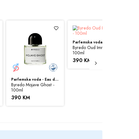
Parfemska voda - Eau de Parfum (EDP)
Byredo Oud Immortel -
100ml
390 KM
risti sve svoje resurse da Vam svi artikli na
Parfemska voda - Eau de Parfum (EDP)
 možemo garantovati da su sve navedene
Byredo Mojave Ghost -
By
100ml
50
390 KM
3