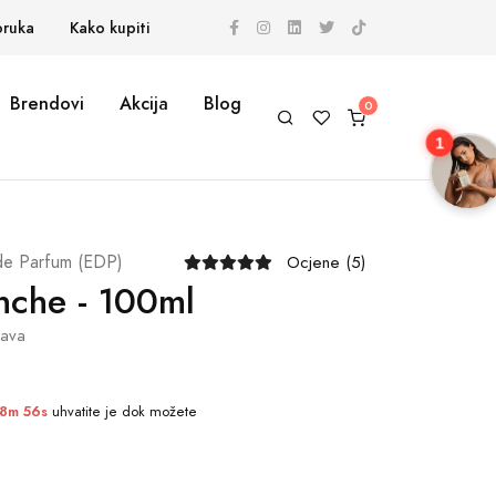
oruka
Kako kupiti
Brendovi
Akcija
Blog
1
de Parfum (EDP)
Ocjene (5)
nche - 100ml
tava
8m 56s
uhvatite je dok možete