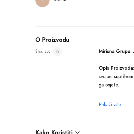
O Proizvodu
Mirisna Grupa:
A
Šifra: 205
Opis Proizvoda
svojom suptilnom 
ga osjete.
Byredo Blanche je
Prikaži više
aldehidi, koji do
daju jedinstvenu 
Kako Koristiti