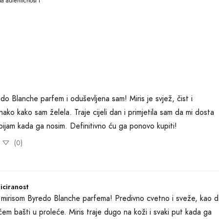
 autentičnost i 
o Blanche parfem i oduševljena sam! Miris je svjež, čist i 
ako kako sam želela. Traje cijeli dan i primjetila sam da mi dosta 
ijam kada ga nosim. Definitivno ću ga ponovo kupiti!
(0)
iciranost
mirisom Byredo Blanche parfema! Predivno cvetno i sveže, kao da
m bašti u proleće. Miris traje dugo na koži i svaki put kada ga 