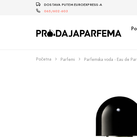
DOSTAVA PUTEM EUROEXPRESS-A
065/602-603
Po
Početna
Parfemi
Parfemska voda - Eau de Pa