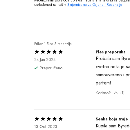
Recenzijama proizvoda upravlja treća strana kako bi se osigurala
usklađenost sa našim 
Smjernicama za Ocjene i Recenzije
Prikaz 1-5 od 5 recenzija
Ples preporuka
Probala sam Byred
24 Jan 2024
cvetna nota je s
Preporučeno
samouvereno i pri
parfem!
Korisno?
(1)
|
Senka koja traje
Kupila sam Byredo
13 Oct 2023