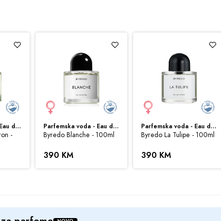
ubičica, ciklama, jasmin
us, amber, kedar iz Virdžinije
ml
ajtu iskazane su u konvertibilnim markama (BAM). Prodaja Parfema maksimalno ko
azani sa ispravnim nazivima specifikacija, fotografijama i cijenama. Ipak, ne
fije artikala na ovom sajtu u potpunosti ispravne.
Parfemska voda - Eau de Parfum (EDP)
Parfemska voda - Eau de Parfum (EDP)
Parfemska voda - Eau de Parfum (EDP)
ron -
Byredo Blanche - 100ml
Byredo La Tulipe - 100ml
390 KM
390 KM
u za parfeme
NOVO