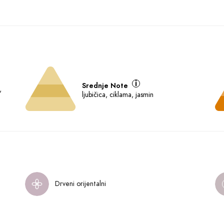
Srednje Note
,
ljubičica, ciklama, jasmin
Drveni orijentalni