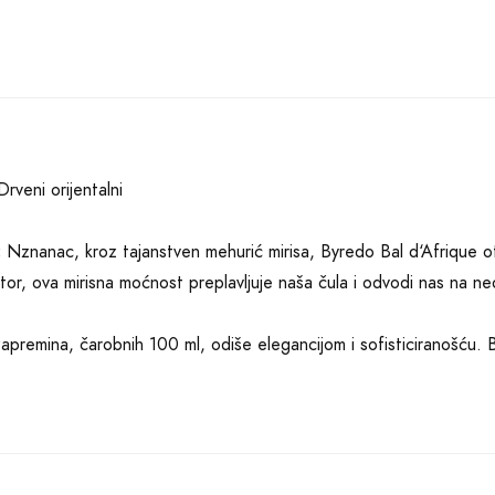
rveni orijentalni
:
Nznanac, kroz tajanstven mehurić mirisa, Byredo Bal d‘Afrique o
tor, ova mirisna moćnost preplavljuje naša čula i odvodi nas na ne
premina, čarobnih 100 ml, odiše elegancijom i sofisticiranošću.
eiran da zadivi svačiji njuh.
na grupa mirisa očarava nas svojom slojevitošću i nenadmašnom rav
a i cveta narandže šarmantno pleše na našoj koži. Uz njih se pridruž