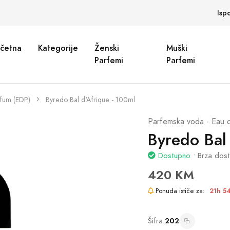
Isp
četna
Kategorije
Ženski
Muški
Parfemi
Parfemi
rfum (EDP)
Byredo Bal d‘Afrique - 100ml
Parfemska voda - Eau 
Byredo Bal
Dostupno
• Brza dos
420 KM
Ponuda ističe za:
21h 5
Šifra:
202