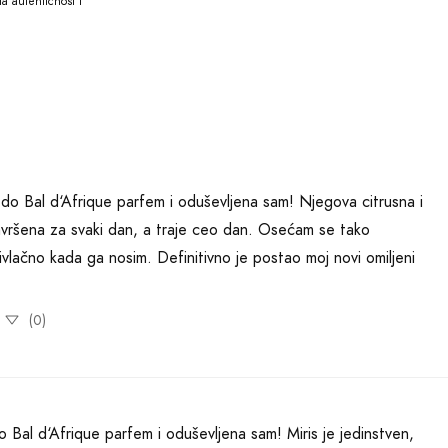
 autentičnost i 
o Bal d‘Afrique parfem i oduševljena sam! Njegova citrusna i 
avršena za svaki dan, a traje ceo dan. Osećam se tako 
vlačno kada ga nosim. Definitivno je postao moj novi omiljeni 
(0)
 Bal d‘Afrique parfem i oduševljena sam! Miris je jedinstven, 