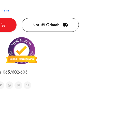
entalni
Naruči Odmah
a
065/602-603