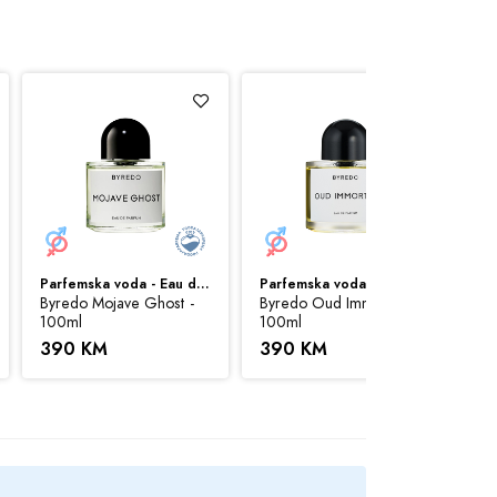
risti sve svoje resurse da Vam svi artikli na
 možemo garantovati da su sve navedene
Parfemska voda - Eau de Parfum (EDP)
Parfemska voda - Eau de Parfum (EDP)
Byredo Mojave Ghost -
Byredo Oud Immortel -
100ml
100ml
390 KM
390 KM