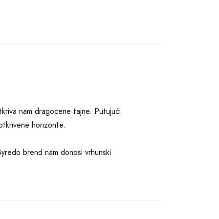
tkriva nam dragocene tajne. Putujući
otkrivene horizonte.
 Byredo brend nam donosi vrhunski
notežom. Spoj limuna, kadifa, crne
uju ciklama, jasmin i ljubičica,