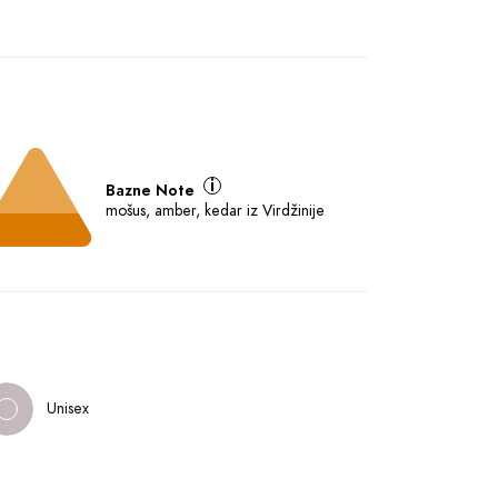
Bazne Note
mošus, amber, kedar iz Virdžinije
Unisex