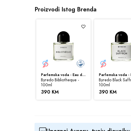
Srednje note:
lj
Proizvodi Istog Brenda
Bazne note:
moš
Zapremina:
100 
Sve cijene na ovom s
ovom sajtu budu prik
informacije i fotogra
Parfemska voda - Eau de Parfum (EDP)
Parfemska voda - Eau de Parfum (EDP)
ojave Ghost -
Byredo Bibliotheque -
Byredo Black Saff
100ml
100ml
M
390 KM
390 KM
Upoznaj Auroru, tvoju djevojk