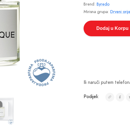
Brend:
Byredo
Mirisna grupa:
Drveni orij
Dodaj u Korpu
Ili naruči putem telefon
Podijeli: