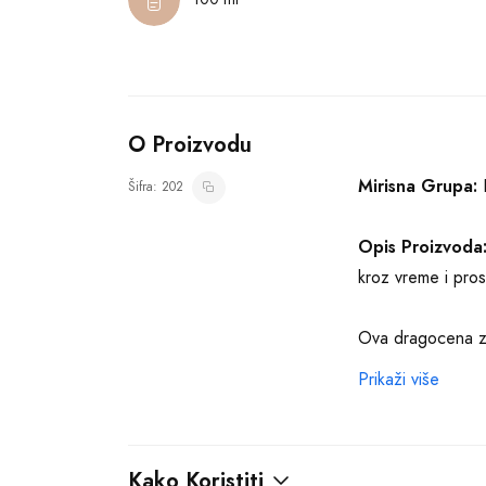
O Proizvodu
Mirisna Grupa:
D
Šifra: 202
Opis Proizvoda
kroz vreme i pros
Ova dragocena za
parfem, koji je kr
Prikaži više
Drvena orijental
ribizle, bergamot
Kako Koristiti