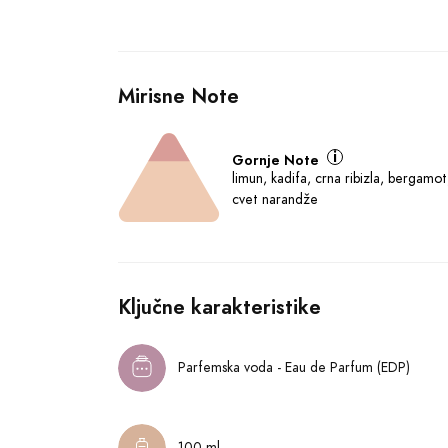
Mirisne Note
Gornje Note
limun, kadifa, crna ribizla, bergamot
cvet narandže
Ključne karakteristike
Parfemska voda - Eau de Parfum (EDP)
100 ml