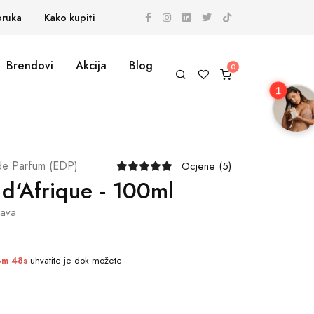
oruka
Kako kupiti
Brendovi
Akcija
Blog
1
de Parfum (EDP)
Ocjene (5)
 d‘Afrique - 100ml
tava
4m 47s
uhvatite je dok možete