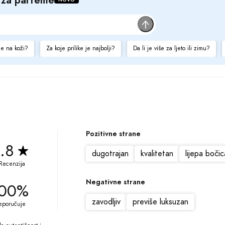
je na koži?
Za koje prilike je najbolji?
Da li je više za ljeto ili zimu?
Pozitivne strane
.8
dugotrajan
kvalitetan
lijepa bočic
Recenzija
Negativne strane
00%
zavodljiv
previše luksuzan
eporučuje