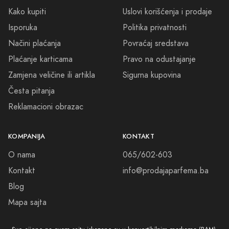
Kako kupiti
Uslovi korišćenja i prodaje
Isporuka
Politika privatnosti
Načini plaćanja
Povraćaj sredstava
Plaćanje karticama
Pravo na odustajanje
Zamjena veličine ili artikla
Sigurna kupovina
Česta pitanja
Reklamacioni obrazac
KOMPANIJA
KONTAKT
O nama
065/602-603
Kontakt
info@prodajaparfema.ba
Blog
Mapa sajta