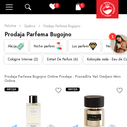
0
0
Pretraži
Korpa
Početna
Opštine
Prodaja Parfema Bugojno
Prodaja Parfema Bugojno
1
Akcija
Niche parfemi
Lux parfemi
Novo
Cologne Intense (2)
Extrait De Parfum (6)
Kolonjska voda - Eau de C
Prodaja Parfema Bugojno Online Prodaja - Pronađite Vaš Omiljeni Miris 
Online
AKCIJA
AKCIJA