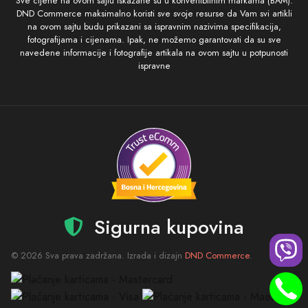
Sve cijene na ovom sajtu iskazane su u konvertibilnim markama (BAM).
DND Commerce maksimalno koristi sve svoje resurse da Vam svi artikli
na ovom sajtu budu prikazani sa ispravnim nazivima specifikacija,
fotografijama i cijenama. Ipak, ne možemo garantovati da su sve
navedene informacije i fotografije artikala na ovom sajtu u potpunosti
ispravne
Sigurna kupovina
© 2026 Sva prava zadržana. Izrada i dizajn
DND Commerce
.