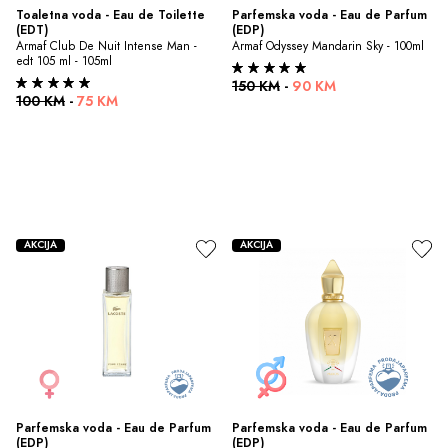
Toaletna voda - Eau de Toilette 
Parfemska voda - Eau de Parfum 
(EDT)
(EDP)
Armaf Club De Nuit Intense Man - 
Armaf Odyssey Mandarin Sky - 100ml
edt 105 ml - 105ml
150 KM
-
90 KM
100 KM
-
75 KM
AKCIJA
AKCIJA
Parfemska voda - Eau de Parfum 
Parfemska voda - Eau de Parfum 
(EDP)
(EDP)