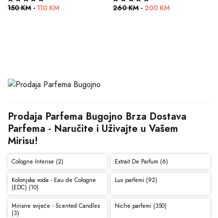
150 KM
-
110 KM
260 KM
-
200 KM
Prodaja Parfema Bugojno Brza Dostava 
Parfema - Naručite i Uživajte u Vašem 
Mirisu!
Cologne Intense (2)
Extrait De Parfum (6)
Kolonjska voda - Eau de Cologne
Lux parfemi (92)
(EDC) (10)
Mirisne svijeće - Scented Candles
Niche parfemi (350)
(3)