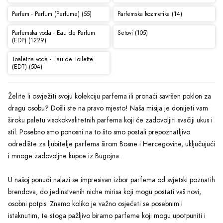
Parfem - Parfum (Perfume) (55)
Parfemska kozmetika (14)
Parfemska voda - Eau de Parfum
Setovi (105)
(EDP) (1229)
Toaletna voda - Eau de Toilette
(EDT) (504)
Želite li osvježiti svoju kolekciju parfema ili pronaći savršen poklon za
dragu osobu? Došli ste na pravo mjesto! Naša misija je donijeti vam
široku paletu visokokvalitetnih parfema koji će zadovoljiti svačiji ukus i
stil. Posebno smo ponosni na to što smo postali prepoznatljivo
odredište za ljubitelje parfema širom Bosne i Hercegovine, uključujući
i mnoge zadovoljne kupce iz Bugojna.
U našoj ponudi nalazi se impresivan izbor parfema od svjetski poznatih
brendova, do jedinstvenih niche mirisa koji mogu postati vaš novi,
osobni potpis. Znamo koliko je važno osjećati se posebnim i
istaknutim, te stoga pažljivo biramo parfeme koji mogu upotpuniti i