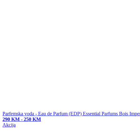
Parfemska voda - Eau de Parfum (EDP)
Essential Parfums Bois Imper
290 KM
-
250 KM
Akcija