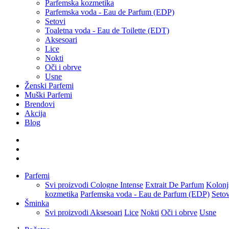
Parfemska kozmetika
Parfemska voda - Eau de Parfum (EDP)
Setovi
Toaletna voda - Eau de Toilette (EDT)
Aksesoari
Lice
Nokti
Oči i obrve
Usne
Ženski Parfemi
Muški Parfemi
Brendovi
Akcija
Blog
Parfemi
Svi proizvodi
Cologne Intense
Extrait De Parfum
Kolonj
kozmetika
Parfemska voda - Eau de Parfum (EDP)
Setov
Šminka
Svi proizvodi
Aksesoari
Lice
Nokti
Oči i obrve
Usne