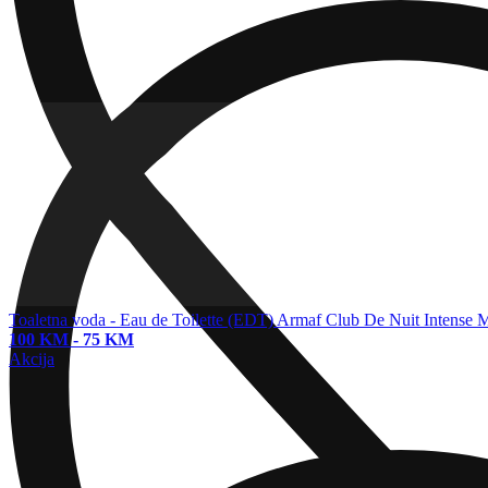
Toaletna voda - Eau de Toilette (EDT)
Armaf Club De Nuit Intense M
100 KM
-
75 KM
Akcija