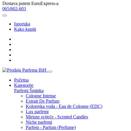
Dostava putem EuroExpress-a
065/602-603
Isporuka
Kako kupiti
Početna
Kategorije
Parfemi
Šminka
Cologne Intense
Extrait De Parfum
Kolonjska voda - Eau de Cologne (EDC)
Lux parfemi
Mirisne svijeće - Scented Candles
Niche parfemi
Parfem - Parfum (Perfume)