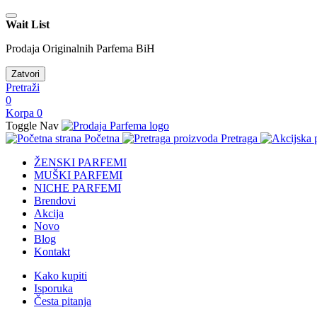
Wait List
Prodaja Originalnih Parfema BiH
Zatvori
Pretraži
0
Korpa
0
Toggle Nav
Početna
Pretraga
ŽENSKI PARFEMI
MUŠKI PARFEMI
NICHE PARFEMI
Brendovi
Akcija
Novo
Blog
Kontakt
Kako kupiti
Isporuka
Česta pitanja