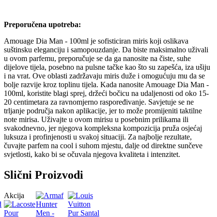
Preporučena upotreba:
Amouage Dia Man - 100ml je sofisticiran miris koji oslikava
suštinsku eleganciju i samopouzdanje. Da biste maksimalno uživali
u ovom parfemu, preporučuje se da ga nanosite na čiste, suhe
dijelove tijela, posebno na pulsne tačke kao što su zapešća, iza ušiju
i na vrat. Ove oblasti zadržavaju miris duže i omogućuju mu da se
bolje razvije kroz toplinu tijela. Kada nanosite Amouage Dia Man -
100ml, koristite blagi sprej, držeći bočicu na udaljenosti od oko 15-
20 centimetara za ravnomjerno raspoređivanje. Savjetuje se ne
trljanje područja nakon aplikacije, jer to može promijeniti taktilne
note mirisa. Uživajte u ovom mirisu u posebnim prilikama ili
svakodnevno, jer njegova kompleksna kompozicija pruža osjećaj
luksuza i profinjenosti u svakoj situaciji. Za najbolje rezultate,
čuvajte parfem na cool i suhom mjestu, dalje od direktne sunčeve
svjetlosti, kako bi se očuvala njegova kvaliteta i intenzitet.
Slični Proizvodi
Akcija