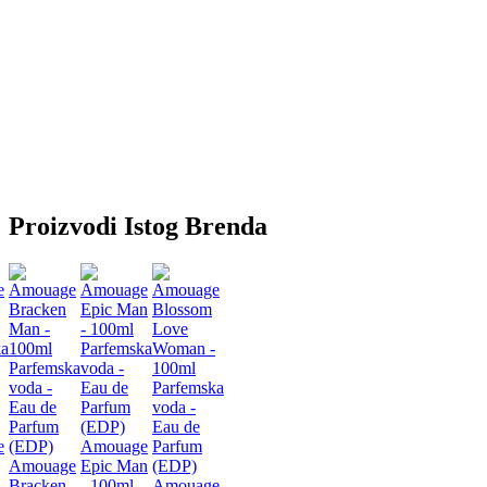
Proizvodi Istog Brenda
ka
Parfemska
Parfemska
voda -
voda -
Eau de
Parfemska
Eau de
Parfum
voda -
Parfum
(EDP)
Eau de
e
(EDP)
Amouage
Parfum
Amouage
Epic Man
(EDP)
Bracken
- 100ml
Amouage