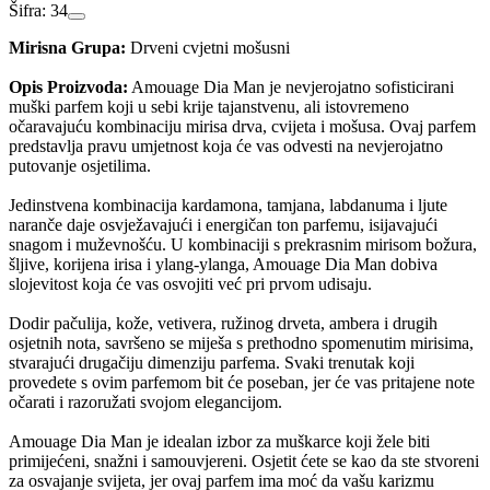
Šifra: 34
Mirisna Grupa:
Drveni cvjetni mošusni
Opis Proizvoda:
Amouage Dia Man je nevjerojatno sofisticirani
muški parfem koji u sebi krije tajanstvenu, ali istovremeno
očaravajuću kombinaciju mirisa drva, cvijeta i mošusa. Ovaj parfem
predstavlja pravu umjetnost koja će vas odvesti na nevjerojatno
putovanje osjetilima.
Jedinstvena kombinacija kardamona, tamjana, labdanuma i ljute
naranče daje osvježavajući i energičan ton parfemu, isijavajući
snagom i muževnošću. U kombinaciji s prekrasnim mirisom božura,
šljive, korijena irisa i ylang-ylanga, Amouage Dia Man dobiva
slojevitost koja će vas osvojiti već pri prvom udisaju.
Dodir pačulija, kože, vetivera, ružinog drveta, ambera i drugih
osjetnih nota, savršeno se miješa s prethodno spomenutim mirisima,
stvarajući drugačiju dimenziju parfema. Svaki trenutak koji
provedete s ovim parfemom bit će poseban, jer će vas pritajene note
očarati i razoružati svojom elegancijom.
Amouage Dia Man je idealan izbor za muškarce koji žele biti
primijećeni, snažni i samouvjereni. Osjetit ćete se kao da ste stvoreni
za osvajanje svijeta, jer ovaj parfem ima moć da vašu karizmu