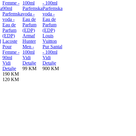
ka
Parfemska
Parfemska
Parfemska
voda -
voda -
voda -
Eau de
Eau de
Eau de
Parfum
Parfum
Parfum
(EDP)
(EDP)
(EDP)
Armaf
Louis
d
Lacoste
Hunter
Vuitton
Pour
Men -
Pur Santal
Femme -
100ml
- 100ml
90ml
Vidi
Vidi
Vidi
Detalje
Detalje
Detalje
99 KM
900 KM
190 KM
120 KM