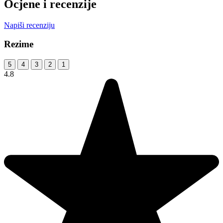
Ocjene i recenzije
Napiši recenziju
Rezime
5
4
3
2
1
4.8