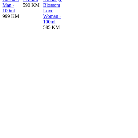
Man -
590 KM
Blossom
100ml
Love
999 KM
Woman -
100ml
585 KM