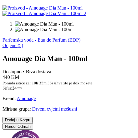
Parfemska voda - Eau de Parfum (EDP)
Ocjene (5)
Amouage Dia Man - 100ml
Dostupno
• Brza dostava
440 KM
Ponuda ističe za:
10h 35m 35s
uhvatite je dok možete
Šifra:
34
Brend:
Amouage
Mirisna grupa:
Drveni cvjetni mošusni
Dodaj u Korpu
Naruči Odmah