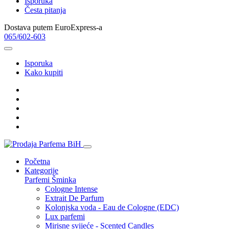
Isporuka
Česta pitanja
Dostava putem EuroExpress-a
065/602-603
Isporuka
Kako kupiti
Početna
Kategorije
Parfemi
Šminka
Cologne Intense
Extrait De Parfum
Kolonjska voda - Eau de Cologne (EDC)
Lux parfemi
Mirisne svijeće - Scented Candles