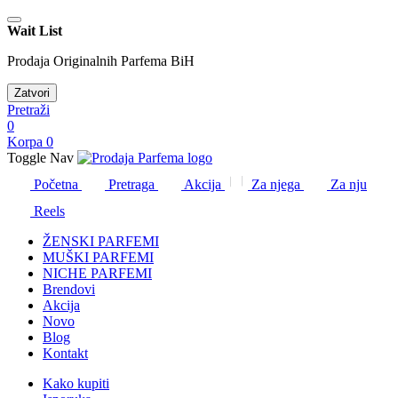
Wait List
Prodaja Originalnih Parfema BiH
Zatvori
Pretraži
0
Korpa
0
Toggle Nav
Početna
Pretraga
Akcija
Za njega
Za nju
Reels
ŽENSKI PARFEMI
MUŠKI PARFEMI
NICHE PARFEMI
Brendovi
Akcija
Novo
Blog
Kontakt
Kako kupiti