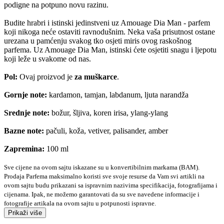
podigne na potpuno novu razinu.
Budite hrabri i istinski jedinstveni uz Amouage Dia Man - parfem
koji nikoga neće ostaviti ravnodušnim. Neka vaša prisutnost ostane
urezana u pamćenju svakog tko osjeti miris ovog raskošnog
parfema. Uz Amouage Dia Man, istinski ćete osjetiti snagu i ljepotu
koji leže u svakome od nas.
Pol:
Ovaj proizvod je
za muškarce
.
Gornje note:
kardamon, tamjan, labdanum, ljuta narandža
Srednje note:
božur, šljiva, koren irisa, ylang-ylang
Bazne note:
pačuli, koža, vetiver, palisander, amber
Zapremina:
100 ml
Sve cijene na ovom sajtu iskazane su u konvertibilnim markama (BAM).
Prodaja Parfema maksimalno koristi sve svoje resurse da Vam svi artikli na
ovom sajtu budu prikazani sa ispravnim nazivima specifikacija, fotografijama i
cijenama. Ipak, ne možemo garantovati da su sve navedene informacije i
fotografije artikala na ovom sajtu u potpunosti ispravne.
Prikaži više