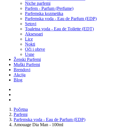
Niche parfemi
Parfem - Parfum (Perfume)
Parfemska kozmetika
Parfemska voda - Eau de Parfum (EDP)
Setovi
Toaletna voda - Eau de Toilette (EDT)
Aksesoari
Lice
Nokti
Oči i obrve
Usne
Ženski Parfemi
Muški Parfemi
Brendovi
Akcija
Blog
Početna
Parfemi
Parfemska voda - Eau de Parfum (EDP)
Amouage Dia Man - 100ml