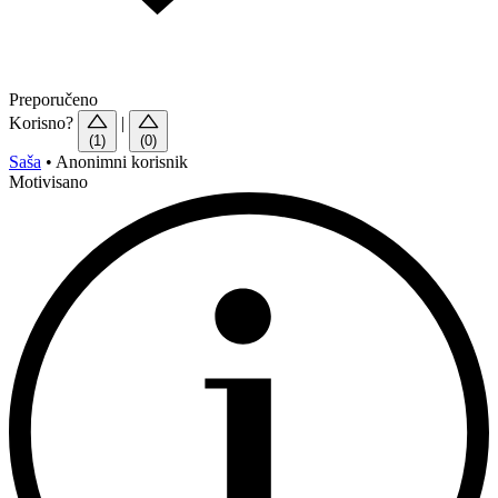
Preporučeno
Korisno?
|
(1)
(0)
Saša
•
Anonimni korisnik
Motivisano