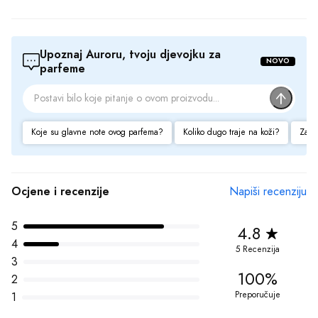
100%
2
Preporučuje
1
Recenzijama proizvoda upravlja treća strana kako bi se osigurala autentičnost i 
usklađenost sa našim 
Smjernicama za Ocjene i Recenzije
Pozitivne strane
dugotrajan
kvalitetan
lijepa bočica
Negativne strane
zavodljiv
previše luksuzan
Prikaz 1-6 od 5 recenzija
9 Dec 2023
Miris koji ostavlja trag!
Ovaj parfem je pravo malo čudo! Čim sam ga nanela na kožu, osetila 
sam magičnu kombinaciju citrusa, cvetova i drvenih nota. Miris traje 