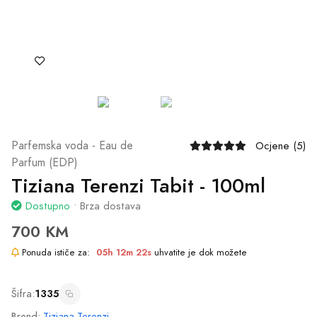
Šifra:
1335
Brend:
Tiziana Terenzi
Mirisna grupa:
Drveni cvjetni mošusni
Dodaj u Korpu
Naruči Odmah
Ili naruči putem telefona
065/602-603
Podijeli: