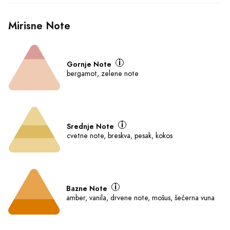
Ključne karakteristike
Parfemska voda - Eau de 
Drveni cvjetni mošusni
Parfum (EDP)
Unisex
100 ml
O Proizvodu
Šifra: 1335
Mirisna Grupa:
Drveni cvjetni mošusni