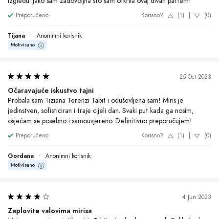
4 Jun 2023
Zaplovite valovima mirisa
Moja supruga je osjetila miris Tabit-a i odmah me zagrli. Rekla je da 
miriše muževno i privlačno. Odmah sam se osjećao samopouzdano i 
privlačno. Tabit definitivno stvara pozitivan utisak na mene i ljude oko 
mene.
Preporučeno
Korisno?
(1)
|
(0)
Žarko
•
Anonimni korisnik
Motivisano
17 May 2023
Miris koji govori više od riječi
Probao sam Tiziana Terenzi Tabit i ostao prijatno iznenađen. Osjećaj 
luksuza i elegancije prati me cijeli dan, a miris je dovoljno intenzivan 
da privlači komplimente, ali ne opterećuje nos. Definitivno jedan od 
najboljih parfema koje sam ikada koristio.
Preporučeno
Korisno?
(1)
|
(0)