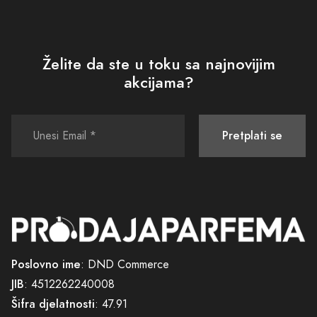
JIB
: 4512262240008
Šifra djelatnosti
: 47.91
Tekući račun
: 555-700-00562260-09
PODRŠKA
POLITIKE I SIGURNOST
Kako kupiti
Uslovi korišćenja i prodaje
Isporuka
Politika privatnosti
Načini plaćanja
Povraćaj sredstava
Plaćanje karticama
Pravo na odustajanje
Zamjena veličine ili artikla
Sigurna kupovina
Česta pitanja
Reklamacioni obrazac
KOMPANIJA
KONTAKT