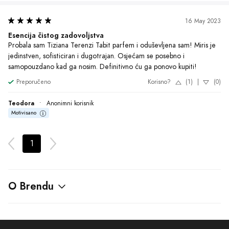
Želite da ste u toku sa najnovijim
akcijama?
Pretplati se
Poslovno ime
: DND Commerce