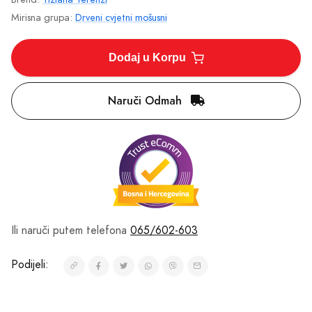
Mirisne Note
Gornje Note
bergamot, zelene note
Srednje Note
cvetne note, breskva, pesak, kokos
Bazne Note
amber, vanila, drvene note, mošus, šećerna vuna