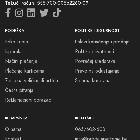
O nama
065/602-603
Kontakt
info@prodajaparfema.ba
Blog
Mapa sajta
Sve cijene na ovom sajtu iskazane su u konvertibilnim markama (BAM).
DND Commerce maksimalno koristi sve svoje resurse da Vam svi artikli
na ovom sajtu budu prikazani sa ispravnim nazivima specifikacija,
fotografijama i cijenama. Ipak, ne možemo garantovati da su sve
navedene informacije i fotografije artikala na ovom sajtu u potpunosti
ispravne