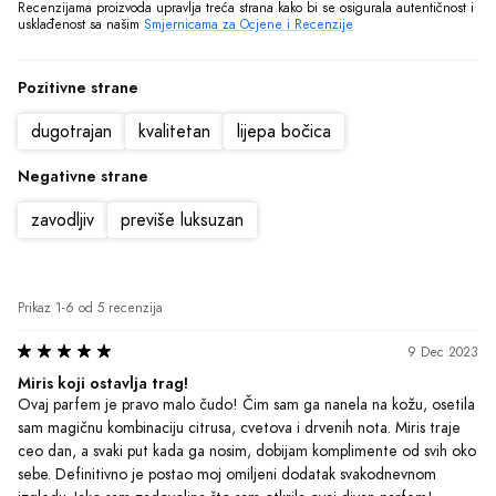
ceo dan, a svaki put kada ga nosim, dobijam komplimente od svih oko 
sebe. Definitivno je postao moj omiljeni dodatak svakodnevnom 
izgledu. Jako sam zadovoljna što sam otkrila ovaj divan parfem!
Preporučeno
Korisno?
(1)
|
(0)
Tijana
•
Anonimni korisnik
Motivisano
25 Oct 2023
Očaravajuće iskustvo tajni
Probala sam Tiziana Terenzi Tabit i oduševljena sam! Miris je 
jedinstven, sofisticiran i traje cijeli dan. Svaki put kada ga nosim, 
osjećam se posebno i samouvjereno. Definitivno preporučujem!
Preporučeno
Korisno?
(1)
|
(0)
Gordana
•
Anonimni korisnik
Motivisano