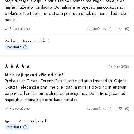
Igor
•
Anonimni korisnik
Motivisano
16 May 2023
Esencija čistog zadovoljstva
Probala sam Tiziana Terenzi Tabit parfem i oduševljena sam! Miris je 
jedinstven, sofisticiran i dugotrajan. Osjećam se posebno i 
samopouzdano kad ga nosim. Definitivno ću ga ponovo kupiti!
Preporučeno
Korisno?
(1)
|
(0)
Teodora
•
Anonimni korisnik
Motivisano
1
O Brendu