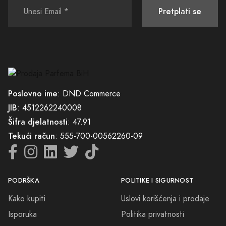
Pretplati se
Poslovno ime
: DND Commerce
JIB
: 4512262240008
Šifra djelatnosti
: 47.91
Tekući račun
: 555-700-00562260-09
PODRŠKA
POLITIKE I SIGURNOST
Kako kupiti
Uslovi korišćenja i prodaje
Isporuka
Politika privatnosti