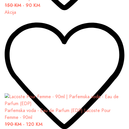
150 KM
-
90 KM
Akcija
Parfemska voda - Eau de Parfum (EDP)
Lacoste Pour
Femme - 90ml
190 KM
-
120 KM