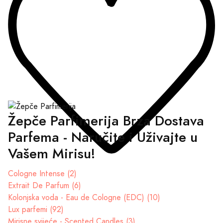
Žepče Parfimerija Brza Dostava
Parfema - Naručite i Uživajte u
Vašem Mirisu!
Cologne Intense (2)
Extrait De Parfum (6)
Kolonjska voda - Eau de Cologne (EDC) (10)
Lux parfemi (92)
Mirisne svijeće - Scented Candles (3)