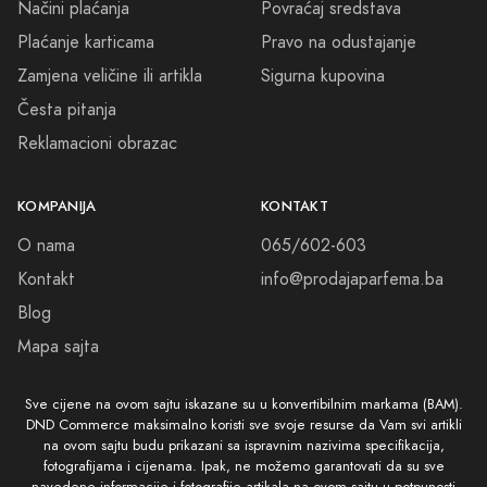
Načini plaćanja
Povraćaj sredstava
Plaćanje karticama
Pravo na odustajanje
Zamjena veličine ili artikla
Sigurna kupovina
Česta pitanja
Reklamacioni obrazac
KOMPANIJA
KONTAKT
O nama
065/602-603
Kontakt
info@prodajaparfema.ba
Blog
Mapa sajta
Sve cijene na ovom sajtu iskazane su u konvertibilnim markama (BAM).
DND Commerce maksimalno koristi sve svoje resurse da Vam svi artikli
na ovom sajtu budu prikazani sa ispravnim nazivima specifikacija,
fotografijama i cijenama. Ipak, ne možemo garantovati da su sve
navedene informacije i fotografije artikala na ovom sajtu u potpunosti