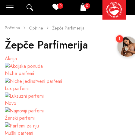
0
0
Pretraži
Korpa
Početna
Opštine
Žepče Parfimerija
1
Žepče Parfimerija
Akcija
Niche parfemi
Lux parfemi
Novo
Ženski parfemi
Muški parfemi