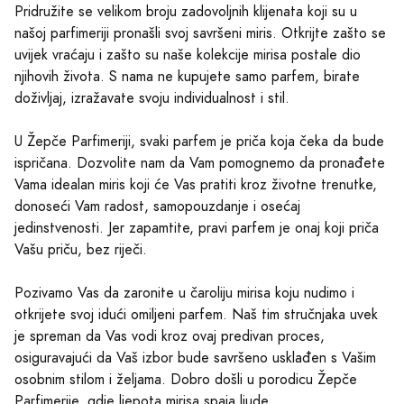
Pridružite se velikom broju zadovoljnih klijenata koji su u
našoj parfimeriji pronašli svoj savršeni miris. Otkrijte zašto se
uvijek vraćaju i zašto su naše kolekcije mirisa postale dio
njihovih života. S nama ne kupujete samo parfem, birate
doživljaj, izražavate svoju individualnost i stil.
U Žepče Parfimeriji, svaki parfem je priča koja čeka da bude
ispričana. Dozvolite nam da Vam pomognemo da pronađete
Vama idealan miris koji će Vas pratiti kroz životne trenutke,
donoseći Vam radost, samopouzdanje i osećaj
jedinstvenosti. Jer zapamtite, pravi parfem je onaj koji priča
Vašu priču, bez riječi.
Pozivamo Vas da zaronite u čaroliju mirisa koju nudimo i
otkrijete svoj idući omiljeni parfem. Naš tim stručnjaka uvek
je spreman da Vas vodi kroz ovaj predivan proces,
osiguravajući da Vaš izbor bude savršeno usklađen s Vašim
osobnim stilom i željama. Dobro došli u porodicu Žepče
Parfimerije, gdje ljepota mirisa spaja ljude.