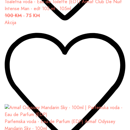
Toaletna voda - Eau de Toilette (EDT)
Armaf Club De Nuit
Intense Man - edt 105 ml - 105ml
100 KM
-
75 KM
Akcija
Parfemska voda - Eau de Parfum (EDP)
Armaf Odyssey
Mandarin Sky - 100ml