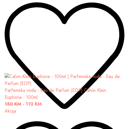
Parfemska voda - Eau de Parfum (EDP)
Calvin Klein
Euphoria - 100ml
150 KM
-
110 KM
Akcija