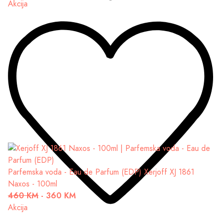
Akcija
Parfemska voda - Eau de Parfum (EDP)
Xerjoff XJ 1861
Naxos - 100ml
460 KM
-
360 KM
Akcija