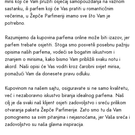
miris koji će Vam pružiti osjećaj samopouzdanja na važnom
sastanku, ili parfem koji će Vas pratiti u romanticčnim
večerima, u Žepče Parfimeriji imamo sve što Vam je
potrebno.
Razumijemo da kupovina parfema online može biti izazov, jer
parfem trebate osjetiti. Stoga smo posvetili posebnu pažnju
opisima naših parfema, vodeći se bogatim iskustvom i
znanjem o mirisima, kako bismo Vam približili svaku notu i
akord. Naši opisi će Vas voditi kroz čarobni svijet mirisa,
pomažući Vam da donesete pravu odluku.
Kupovinom na našem sajtu, osiguravate si ne samo kvalitetu,
već i nezaboravno iskustvo biranja idealnog parfema. Naš
cilj je da svaki naš klijent osjeti zadovoljstvo i sreću prilikom
otvaranja paketa Žepče Parfimerije. Zato smo tu da Vam
pomognemo sa svim pitanjima i nejasnoćama, jer Vaša sreća i
zadovoljstvo su naša glavna inspiracija.