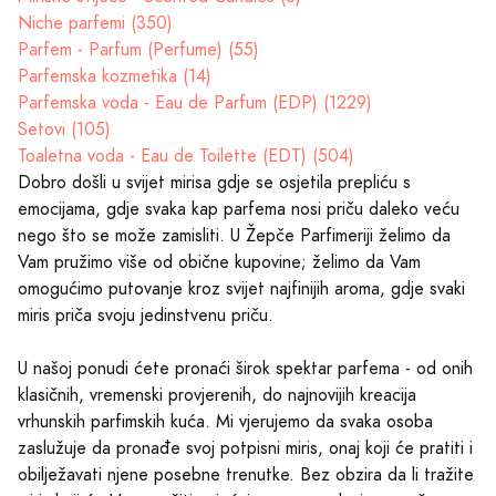
Niche parfemi (350)
Parfem - Parfum (Perfume) (55)
Parfemska kozmetika (14)
Parfemska voda - Eau de Parfum (EDP) (1229)
Setovi (105)
Toaletna voda - Eau de Toilette (EDT) (504)
Dobro došli u svijet mirisa gdje se osjetila prepliću s
emocijama, gdje svaka kap parfema nosi priču daleko veću
nego što se može zamisliti. U Žepče Parfimeriji želimo da
Vam pružimo više od obične kupovine; želimo da Vam
omogućimo putovanje kroz svijet najfinijih aroma, gdje svaki
miris priča svoju jedinstvenu priču.
U našoj ponudi ćete pronaći širok spektar parfema - od onih
klasičnih, vremenski provjerenih, do najnovijih kreacija
vrhunskih parfimskih kuća. Mi vjerujemo da svaka osoba
zaslužuje da pronađe svoj potpisni miris, onaj koji će pratiti i
obilježavati njene posebne trenutke. Bez obzira da li tražite