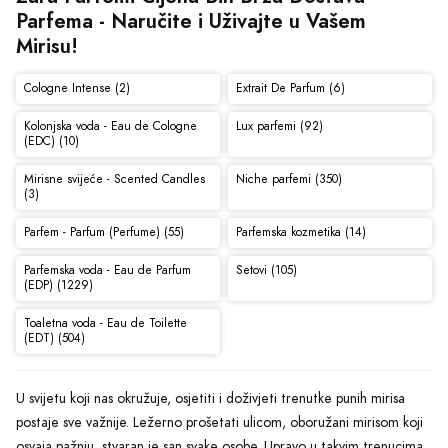
Parfema - Naručite i Uživajte u Vašem 
Mirisu!
Cologne Intense (2)
Extrait De Parfum (6)
Kolonjska voda - Eau de Cologne
Lux parfemi (92)
(EDC) (10)
Mirisne svijeće - Scented Candles
Niche parfemi (350)
(3)
Parfem - Parfum (Perfume) (55)
Parfemska kozmetika (14)
Parfemska voda - Eau de Parfum
Setovi (105)
(EDP) (1229)
Toaletna voda - Eau de Toilette
(EDT) (504)
U svijetu koji nas okružuje, osjetiti i doživjeti trenutke punih mirisa
postaje sve važnije. Ležerno prošetati ulicom, oboružani mirisom koji
osvaja pažnju, stvaran je san svake osobe. Upravo u takvim trenucima,