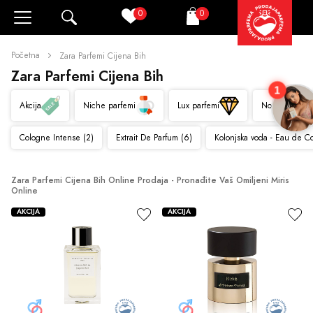
0
0
Pretraži
Korpa
Početna
Zara Parfemi Cijena Bih
Zara Parfemi Cijena Bih
1
Akcija
Niche parfemi
Lux parfemi
Novo
Cologne Intense (2)
Extrait De Parfum (6)
Kolonjska voda - Eau de C
Zara Parfemi Cijena Bih Online Prodaja - Pronađite Vaš Omiljeni Miris 
Online
AKCIJA
AKCIJA