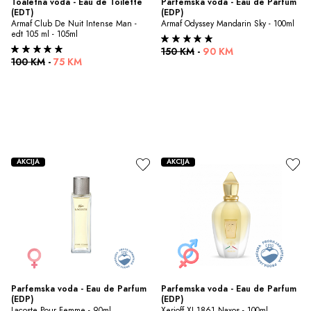
Toaletna voda - Eau de Toilette 
Parfemska voda - Eau de Parfum 
(EDT)
(EDP)
Armaf Club De Nuit Intense Man - 
Armaf Odyssey Mandarin Sky - 100ml
edt 105 ml - 105ml
150 KM
-
90 KM
100 KM
-
75 KM
AKCIJA
AKCIJA
Parfemska voda - Eau de Parfum 
Parfemska voda - Eau de Parfum 
(EDP)
(EDP)
Lacoste Pour Femme - 90ml
Xerjoff XJ 1861 Naxos - 100ml