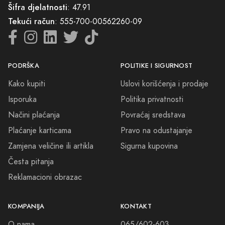
Šifra djelatnosti
: 47.91
Tekući račun
: 555-700-00562260-09
PODRŠKA
POLITIKE I SIGURNOST
Kako kupiti
Uslovi korišćenja i prodaje
Isporuka
Politika privatnosti
Načini plaćanja
Povraćaj sredstava
Plaćanje karticama
Pravo na odustajanje
Zamjena veličine ili artikla
Sigurna kupovina
Česta pitanja
Reklamacioni obrazac
KOMPANIJA
KONTAKT
O nama
065/602-603