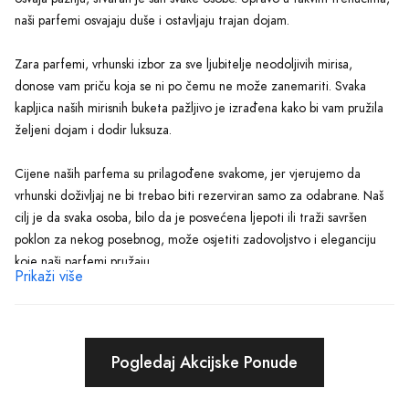
naši parfemi osvajaju duše i ostavljaju trajan dojam.
Zara parfemi, vrhunski izbor za sve ljubitelje neodoljivih mirisa,
donose vam priču koja se ni po čemu ne može zanemariti. Svaka
kapljica naših mirisnih buketa pažljivo je izrađena kako bi vam pružila
željeni dojam i dodir luksuza.
Cijene naših parfema su prilagođene svakome, jer vjerujemo da
vrhunski doživljaj ne bi trebao biti rezerviran samo za odabrane. Naš
cilj je da svaka osoba, bilo da je posvećena ljepoti ili traži savršen
poklon za nekog posebnog, može osjetiti zadovoljstvo i eleganciju
koje naši parfemi pružaju.
Prikaži više
Ukoliko osjetite trenutak za promjenu, Zara parfemi pružaju vam širok
spektar izbora. Naša kolekcija se sastoji od mirisa koji zadovoljavaju
svačije potrebe i preferencije. Od svježih i voćnih nota, do senzualnih
Pogledaj Akcijske Ponude
i dubokih mirisa, naša paleta će vas oduševiti. Pored toga, prisutna je i
linija uniseks parfema koja spaja i povezuje ljude kroz neprolazne