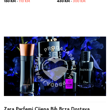
150 KM
-
110 KM
430 KM
-
300 KM
Zara Parfemi Cijena Bih Brza Dostava 