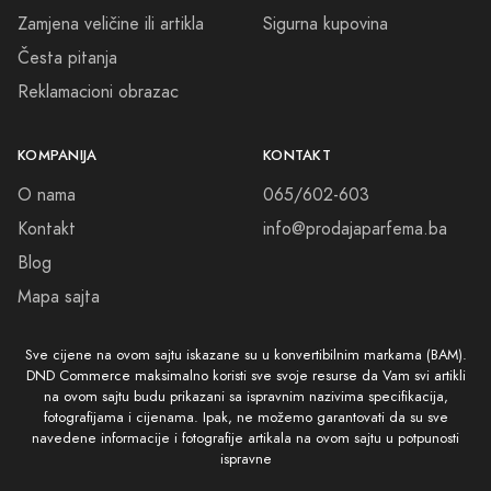
Zamjena veličine ili artikla
Sigurna kupovina
Česta pitanja
Reklamacioni obrazac
KOMPANIJA
KONTAKT
O nama
065/602-603
Kontakt
info@prodajaparfema.ba
Blog
Mapa sajta
Sve cijene na ovom sajtu iskazane su u konvertibilnim markama (BAM).
DND Commerce maksimalno koristi sve svoje resurse da Vam svi artikli
na ovom sajtu budu prikazani sa ispravnim nazivima specifikacija,
fotografijama i cijenama. Ipak, ne možemo garantovati da su sve
navedene informacije i fotografije artikala na ovom sajtu u potpunosti
ispravne