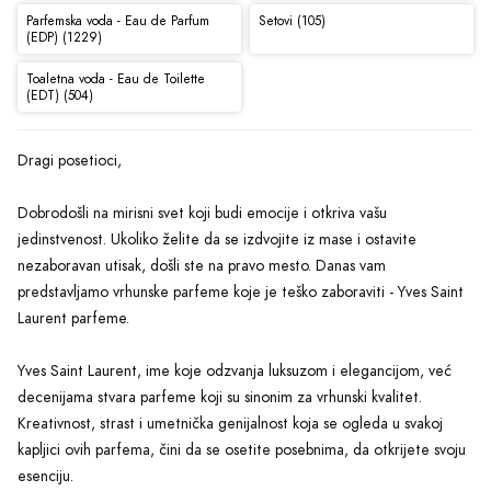
Parfemska voda - Eau de Parfum
Setovi (105)
(EDP) (1229)
Toaletna voda - Eau de Toilette
(EDT) (504)
Dragi posetioci,
Dobrodošli na mirisni svet koji budi emocije i otkriva vašu
jedinstvenost. Ukoliko želite da se izdvojite iz mase i ostavite
nezaboravan utisak, došli ste na pravo mesto. Danas vam
predstavljamo vrhunske parfeme koje je teško zaboraviti - Yves Saint
Laurent parfeme.
Yves Saint Laurent, ime koje odzvanja luksuzom i elegancijom, već
decenijama stvara parfeme koji su sinonim za vrhunski kvalitet.
Kreativnost, strast i umetnička genijalnost koja se ogleda u svakoj
kapljici ovih parfema, čini da se osetite posebnima, da otkrijete svoju
esenciju.