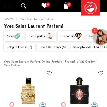
0
0
Pretraži
Korpa
Početna
Yves Saint Laurent Parfemi
Yves Saint Laurent Parfemi
1
Akcija
Niche parfemi
Lux parfemi
Novo
Cologne Intense (2)
Extrait De Parfum (6)
Kolonjska voda - Eau de C
Yves Saint Laurent Parfemi Online Prodaja - Pronađite Vaš Omiljeni 
Miris Online