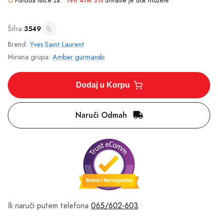
Ponuda ističe za:
19h 47m 31s
uhvatite je dok možete
Šifra:
3549
Brend:
Yves Saint Laurent
Mirisna grupa:
Amber gurmanski
Dodaj u Korpu
Naruči Odmah
Ili naruči putem telefona
065/602-603