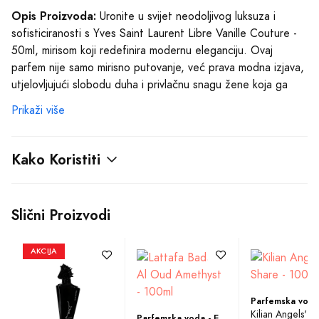
Opis Proizvoda:
Uronite u svijet neodoljivog luksuza i
sofisticiranosti s Yves Saint Laurent Libre Vanille Couture -
50ml, mirisom koji redefinira modernu eleganciju. Ovaj
parfem nije samo mirisno putovanje, već prava modna izjava,
utjelovljujući slobodu duha i privlačnu snagu žene koja ga
nosi.
Prikaži više
Yves Saint Laurent Libre Vanille Couture - 50ml obogaćen je
bogatim slojevima vanilije, koja svojoj nositeljici pruža
Kako Koristiti
nezaboravni osjećaj raskošnog užitka. Vanilija, često
smatrana pravom esencijom luksuza, u ovoj je formulaciji
dodatno naglašena vrhunskim notama cvjetnog aranžmana,
Slični Proizvodi
stvarajući delikatan balans između smjelih i suptilnih
komponenti.
AKCIJA
Prva nota donosi eksplozivnu svježinu, koja se razvija u srce
mirisa prožeto cvjetovima lavande, tradicionalnim simbolom
slobode i opuštanja. Osjetite moć autentične elegancije
Kilian Angels' S
Parfemska voda - Eau de Parfum (EDP)