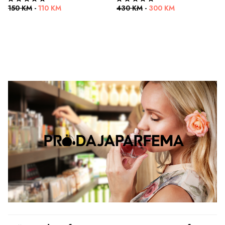
150 KM
-
110 KM
430 KM
-
300 KM