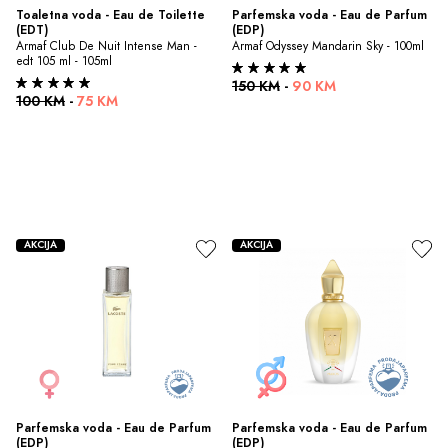
Toaletna voda - Eau de Toilette 
Parfemska voda - Eau de Parfum 
(EDT)
(EDP)
Armaf Club De Nuit Intense Man - 
Armaf Odyssey Mandarin Sky - 100ml
edt 105 ml - 105ml
150 KM
-
90 KM
100 KM
-
75 KM
AKCIJA
AKCIJA
Parfemska voda - Eau de Parfum 
Parfemska voda - Eau de Parfum 
(EDP)
(EDP)