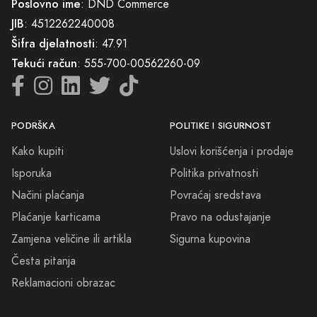
naših proizvoda i personalizirana usluga ključ zadovoljstva naših
Poslovno ime
: DND Commerce
klijenata. S toga, pozivamo vas da zaronite u svijet mirisa kod
JIB
: 4512262240008
Višegrad Parfimerije, gdje svaki parfem čeka da ispriča svoju priču.
Šifra djelatnosti
: 47.91
Otkrijte svoju iduću omiljenu esenciju i dopustite da vas vodi kroz
Tekući račun
: 555-700-00562260-09
životne priče, osjećaje i sjećanja, izgradivši tako svoj jedinstveni
impresionistički trag u svijetu mirisa.
PODRŠKA
POLITIKE I SIGURNOST
Kako kupiti
Uslovi korišćenja i prodaje
Isporuka
Politika privatnosti
Načini plaćanja
Povraćaj sredstava
Plaćanje karticama
Pravo na odustajanje
Zamjena veličine ili artikla
Sigurna kupovina
Česta pitanja
Reklamacioni obrazac