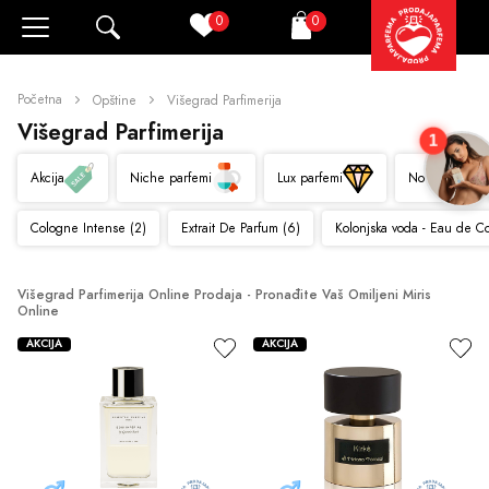
0
0
Pretraži
Korpa
Početna
Opštine
Višegrad Parfimerija
Višegrad Parfimerija
1
Akcija
Niche parfemi
Lux parfemi
Novo
Cologne Intense (2)
Extrait De Parfum (6)
Kolonjska voda - Eau de C
Višegrad Parfimerija Online Prodaja - Pronađite Vaš Omiljeni Miris 
Online
AKCIJA
AKCIJA