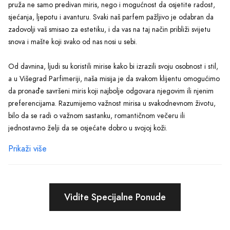
pruža ne samo predivan miris, nego i mogućnost da osjetite radost,
sjećanja, ljepotu i avanturu. Svaki naš parfem pažljivo je odabran da
zadovolji vaš smisao za estetiku, i da vas na taj način približi svijetu
snova i mašte koji svako od nas nosi u sebi.
Od davnina, ljudi su koristili mirise kako bi izrazili svoju osobnost i stil,
a u Višegrad Parfimeriji, naša misija je da svakom klijentu omogućimo
da pronađe savršeni miris koji najbolje odgovara njegovim ili njenim
preferencijama. Razumijemo važnost mirisa u svakodnevnom životu,
bilo da se radi o važnom sastanku, romantičnom večeru ili
jednostavno želji da se osjećate dobro u svojoj koži.
Prikaži više
Zašto biste baš nas izabrali? Naša paleta proizvoda uključuje širok
spektar parfema - od klasičnih i vječnih, do modernih i trendi mirisa.
Ponosni smo na to što naš asortiman možete istražiti sa svog doma,
bez potrebe da napustite udobnost svog prostora. S obzirom na to
Vidite Specijalne Ponude
da je miris nevidljivi potpis vaše ličnosti, naša online parfimerija nudi
jednostavan i intuitivan proces traženja svega što vam je potrebno za
izražavanje te jedinstvene osobnosti.