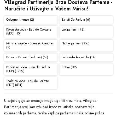
Višegrad Parfimerija Brza Dostava Parfema - 
Naručite i Uživajte u Vašem Mirisu!
Cologne Intense (2)
Extrait De Parfum (6)
Kolonjska voda - Eau de Cologne
Lux parfemi (92)
(EDC) (10)
Mirisne svijeće - Scented Candles
Niche parfemi (350)
(3)
Parfem - Parfum (Perfume) (55)
Parfemska kozmetika (14)
Parfemska voda - Eau de Parfum
Setovi (105)
(EDP) (1229)
Toaletna voda - Eau de Toilette
(EDT) (504)
U svijetu gdje se emocije mogu osjetiti kroz miris, Višegrad
Parfimerija stoji kao vrhunski izbor za istinske poznavatelje
izvanrednih parfema. Svaka kapljica parfema s naše online police