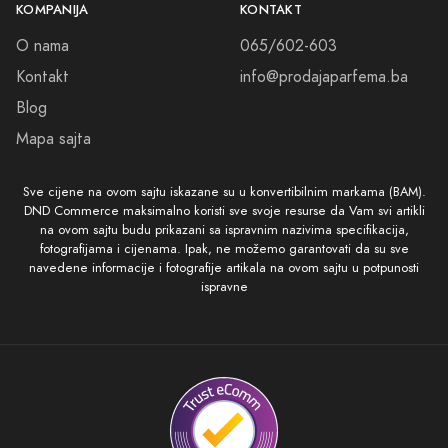
KOMPANIJA
KONTAKT
O nama
065/602-603
Kontakt
info@prodajaparfema.ba
Blog
Mapa sajta
Sve cijene na ovom sajtu iskazane su u konvertibilnim markama (BAM).
DND Commerce maksimalno koristi sve svoje resurse da Vam svi artikli
na ovom sajtu budu prikazani sa ispravnim nazivima specifikacija,
fotografijama i cijenama. Ipak, ne možemo garantovati da su sve
navedene informacije i fotografije artikala na ovom sajtu u potpunosti
ispravne