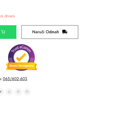
ni drveni
Naruči Odmah
a
065/602-603