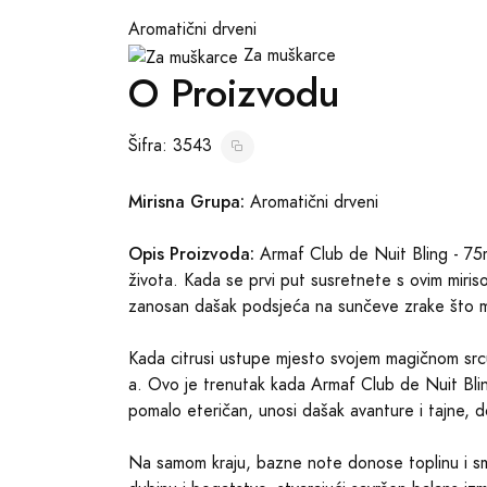
Aromatični drveni
Za muškarce
O Proizvodu
Šifra: 3543
Mirisna Grupa:
Aromatični drveni
Opis Proizvoda:
Armaf Club de Nuit Bling - 75ml
života. Kada se prvi put susretnete s ovim miriso
zanosan dašak podsjeća na sunčeve zrake što milu
Kada citrusi ustupe mjesto svojem magičnom srcu,
a. Ovo je trenutak kada Armaf Club de Nuit Bling o
pomalo eteričan, unosi dašak avanture i tajne, d
Na samom kraju, bazne note donose toplinu i smire