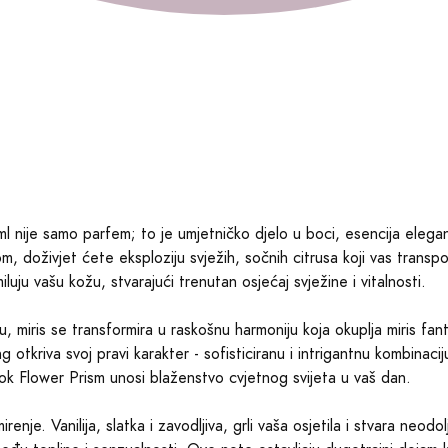
 nije samo parfem; to je umjetničko djelo u boci, esencija eleganci
m, doživjet ćete eksploziju svježih, sočnih citrusa koji vas transpo
ju vašu kožu, stvarajući trenutan osjećaj svježine i vitalnosti.
 miris se transformira u raskošnu harmoniju koja okuplja miris fa
tkriva svoj pravi karakter - sofisticiranu i intrigantnu kombinaciju
ok Flower Prism unosi blaženstvo cvjetnog svijeta u vaš dan.
nje. Vanilija, slatka i zavodljiva, grli vaša osjetila i stvara neo