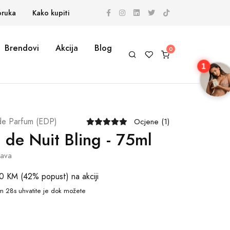
oruka
Kako kupiti
Brendovi
Akcija
Blog
1
de Parfum (EDP)
Ocjene (1)
 de Nuit Bling - 75ml
tava
0 KM (42% popust)
na akciji
m 27s
uhvatite je dok možete