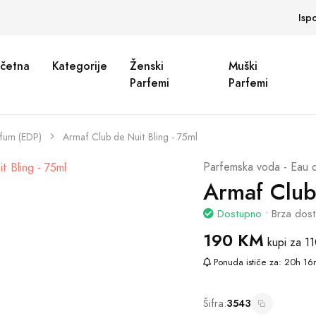
Isp
četna
Kategorije
Ženski
Muški
Parfemi
Parfemi
rfum (EDP)
Armaf Club de Nuit Bling - 75ml
Parfemska voda - Eau 
Armaf Club
Dostupno
• Brza dos
190 KM
kupi za
11
Ponuda ističe za:
20h 16
Šifra:
3543