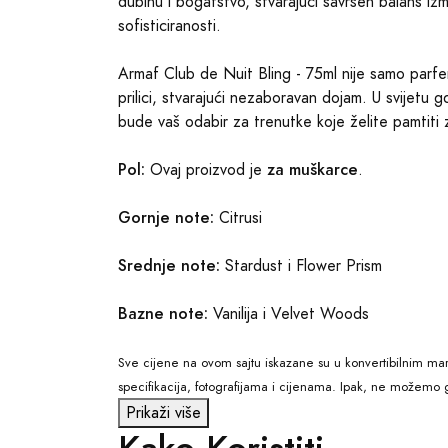
dubinu i bogatstvo, stvarajući savršen balans izm
sofisticiranosti.
Armaf Club de Nuit Bling - 75ml nije samo parfem,
prilici, stvarajući nezaboravan dojam. U svijetu 
bude vaš odabir za trenutke koje želite pamtiti 
Pol:
za muškarce
Ovaj proizvod je
.
Gornje note:
Citrusi
Srednje note:
Stardust i Flower Prism
Bazne note:
Vanilija i Velvet Woods
Sve cijene na ovom sajtu iskazane su u konvertibilnim mar
specifikacija, fotografijama i cijenama. Ipak, ne možemo g
Prikaži više