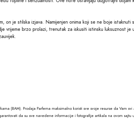
eđu topline i senzualnosti. Ove note ostavljaju dugotrajni dojam ko
 on je stilska izjava. Namijenjen onima koji se ne boje istaknuti sv
gdje vrijeme brzo prolazi, trenutak za iskusiti istinsku luksuznost
zauvijek.
kama (BAM). Prodaja Parfema maksimalno koristi sve svoje resurse da Vam svi a
arantovati da su sve navedene informacije i fotografije artikala na ovom sajtu u