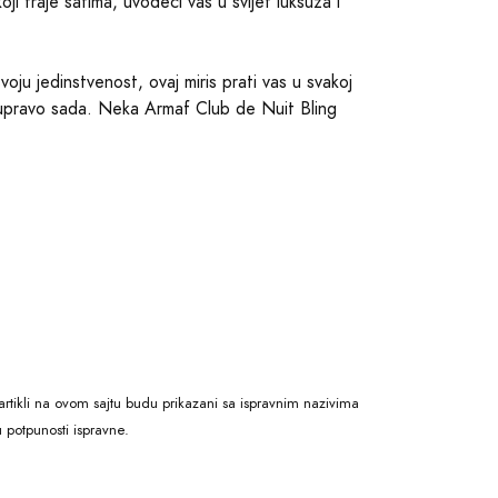
ji traje satima, uvodeći vas u svijet luksuza i
oju jedinstvenost, ovaj miris prati vas u svakoj
 je upravo sada. Neka Armaf Club de Nuit Bling
rtikli na ovom sajtu budu prikazani sa ispravnim nazivima
 potpunosti ispravne.