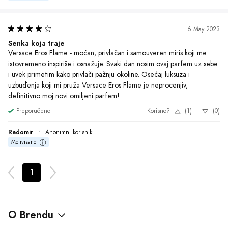
6 May 2023
Senka koja traje
Versace Eros Flame - moćan, privlačan i samouveren miris koji me 
istovremeno inspiriše i osnažuje. Svaki dan nosim ovaj parfem uz sebe 
i uvek primetim kako privlači pažnju okoline. Osećaj luksuza i 
uzbuđenja koji mi pruža Versace Eros Flame je neprocenjiv, 
definitivno moj novi omiljeni parfem!
Preporučeno
Korisno?
(1)
|
(0)
Radomir
•
Anonimni korisnik
Motivisano
1
O Brendu