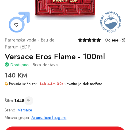
Parfemska voda - Eau de
Ocjene (5)
Parfum (EDP)
Versace Eros Flame - 100ml
Dostupno
• Brza dostava
140 KM
Ponuda ističe za:
14h 44m 02s
uhvatite je dok možete
Šifra:
1448
Brend:
Versace
Mirisna grupa:
Aromatični fougere