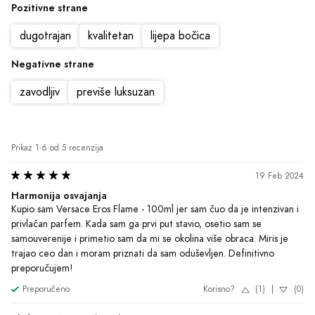
Pozitivne strane
dugotrajan
kvalitetan
lijepa bočica
Negativne strane
zavodljiv
previše luksuzan
Prikaz 1-6 od 5 recenzija
19 Feb 2024
Harmonija osvajanja
Kupio sam Versace Eros Flame - 100ml jer sam čuo da je intenzivan i 
privlačan parfem. Kada sam ga prvi put stavio, osetio sam se 
samouverenije i primetio sam da mi se okolina više obraca. Miris je 
trajao ceo dan i moram priznati da sam oduševljen. Definitivno 
preporučujem!
Preporučeno
Korisno?
(1)
|
(0)