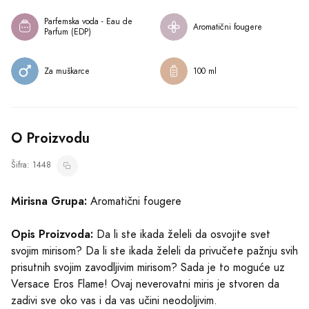
Parfemska voda - Eau de 
Aromatični fougere
Parfum (EDP)
Za muškarce
100 ml
O Proizvodu
Šifra: 1448
Mirisna Grupa:
Aromatični fougere
Opis Proizvoda:
Da li ste ikada želeli da osvojite svet
svojim mirisom? Da li ste ikada želeli da privučete pažnju svih
prisutnih svojim zavodljivim mirisom? Sada je to moguće uz
Versace Eros Flame! Ovaj neverovatni miris je stvoren da
zadivi sve oko vas i da vas učini neodoljivim.