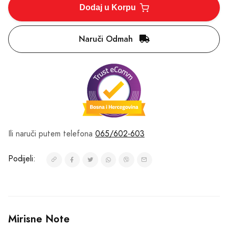
Dodaj u Korpu
Naruči Odmah
Ili naruči putem telefona
065/602-603
Podijeli:
Mirisne Note