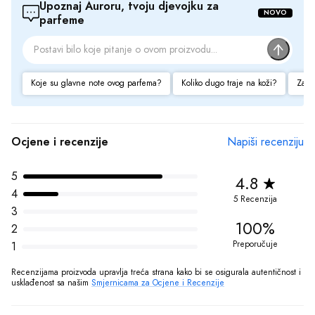
Prodaja Parfema maksimalno koristi sve svoje resurse da Vam svi artikli na
Upoznaj Auroru, tvoju djevojku za 
NOVO
parfeme
ovom sajtu budu prikazani sa ispravnim nazivima specifikacija,
fotografijama i cijenama. Ipak, ne možemo garantovati da su sve
navedene informacije i fotografije artikala na ovom sajtu u potpunosti
ispravne.
Koje su glavne note ovog parfema?
Koliko dugo traje na koži?
Za ko
Ocjene i recenzije
Napiši recenziju
5
4.8
4
5 Recenzija
3
100%
2
Preporučuje
1
Recenzijama proizvoda upravlja treća strana kako bi se osigurala autentičnost i 
usklađenost sa našim 
Smjernicama za Ocjene i Recenzije