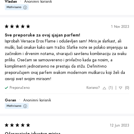
Vladan
•
Anonimni korisnik
Motivisano
1 Nov 2023
Sve preporuke za ovaj sjajan parfem!
Isprobah Versace Eros Flame i oduševljen sam! Miris je slatkast, ali 
muški, baš onakav kako sam tražio. Slatke note se polako smjenjuju sa 
začinskim i drvenim notama, stvarajući savršenu kombinaciju za svaku 
priliku. Osećam se samouvereno i privlačno kada ga nosim, a 
komplimenti jednostavno ne prestaju da stižu. Definitivno 
preporučujem ovaj parfem svakom modernom muškarcu koji želi da 
osvoji svet svojim mirisom!
Preporučeno
Korisno?
(1)
|
(0)
Goran
•
Anonimni korisnik
Motivisano
12 Jun 2023
Očaravajuće iskustvo mirisa