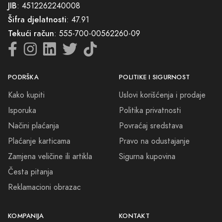
JIB
: 4512262240008
Šifra djelatnosti
: 47.91
Tekući račun
: 555-700-00562260-09
PODRŠKA
POLITIKE I SIGURNOST
Kako kupiti
Uslovi korišćenja i prodaje
Isporuka
Politika privatnosti
Načini plaćanja
Povraćaj sredstava
Plaćanje karticama
Pravo na odustajanje
Zamjena veličine ili artikla
Sigurna kupovina
Česta pitanja
Reklamacioni obrazac
KOMPANIJA
KONTAKT