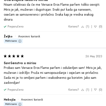
Nisam očekivao da će me Versace Eros Flame parfem toliko osvojiti. 
Miris je jak, muževan i dugotrajan. Svaki put kada ga nanesem, 
osećam se samouvereno i privlačno. Svaka kap je vredna svakog 
dinara.
Preporučeno
Korisno?
(1)
|
(0)
Željko
•
Anonimni korisnik
Motivisano
26 May 2023
Savršenstvo u mirisu
Probao sam Versace Eros Flame parfem i oduševljen sam! Miris je jak, 
muževan i izdržljiv. Pruža mi samopouzdanje i osjećam se privlačno. 
Sada mi je to omiljeni parfem i svakodnevno ga koristim. Jako sam 
zadovoljan!
Preporučeno
Korisno?
(1)
|
(0)
Nebojša
•
Anonimni korisnik
Motivisano