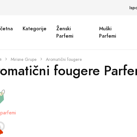
Isp
četna
Kategorije
Ženski
Muški
Parfemi
Parfemi
a
Mirisne Grupe
Aromatični fougere
omatični fougere Parfe
parfemi