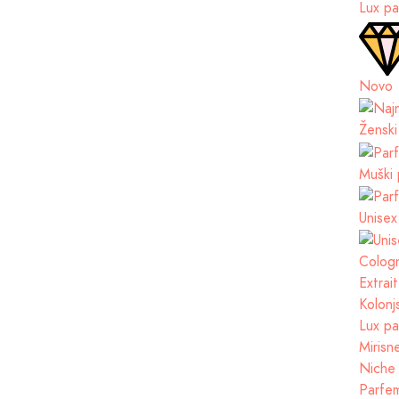
Lux pa
Novo
Ženski
Muški 
Unisex
Cologn
Extrai
Kolonj
Lux pa
Mirisn
Niche 
Parfem