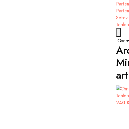
Parfem
Parfem
Setovi
Toalet
Ar
Mir
art
Toalet
240 