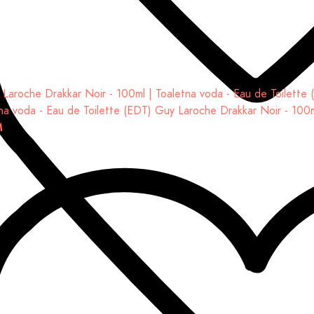
na voda - Eau de Toilette (EDT)
Guy Laroche Drakkar Noir - 100
M