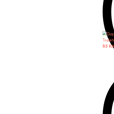
Toalet
85 K