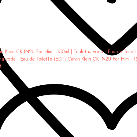
na voda - Eau de Toilette (EDT)
Calvin Klein CK IN2U For Him - 1
M