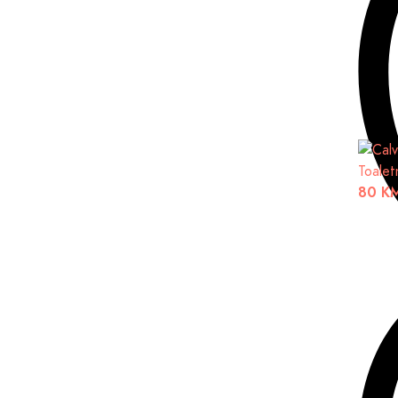
Toalet
80 K