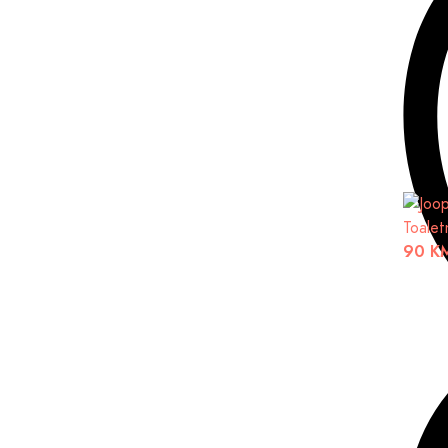
Toalet
90 K