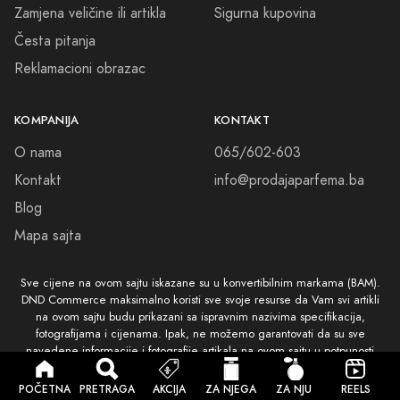
Zamjena veličine ili artikla
Sigurna kupovina
Česta pitanja
Reklamacioni obrazac
KOMPANIJA
KONTAKT
O nama
065/602-603
Kontakt
info@prodajaparfema.ba
Blog
Mapa sajta
Sve cijene na ovom sajtu iskazane su u konvertibilnim markama (BAM).
DND Commerce maksimalno koristi sve svoje resurse da Vam svi artikli
na ovom sajtu budu prikazani sa ispravnim nazivima specifikacija,
fotografijama i cijenama. Ipak, ne možemo garantovati da su sve
navedene informacije i fotografije artikala na ovom sajtu u potpunosti
ispravne
POČETNA
PRETRAGA
AKCIJA
ZA NJEGA
ZA NJU
REELS