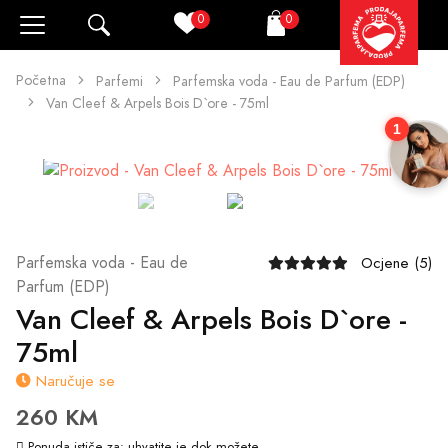
0
0
Pretraži
Korpa
Početna
Parfemi
Parfemska voda - Eau de Parfum (EDP)
Van Cleef & Arpels Bois D`ore - 75ml
1
Parfemska voda - Eau de
Ocjene (5)
Parfum (EDP)
Van Cleef & Arpels Bois D`ore -
75ml
Naručuje se
260 KM
Ponuda ističe za:
uhvatite je dok možete