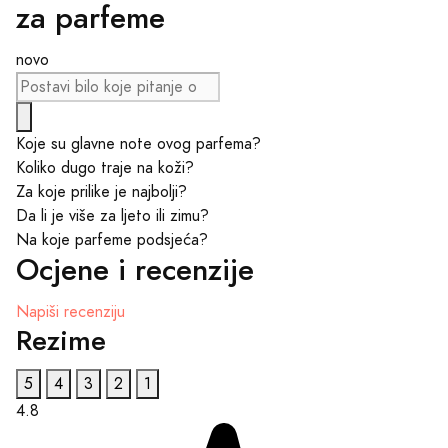
za parfeme
novo
Koje su glavne note ovog parfema?
Koliko dugo traje na koži?
Za koje prilike je najbolji?
Da li je više za ljeto ili zimu?
Na koje parfeme podsjeća?
Ocjene i recenzije
Napiši recenziju
Rezime
5
4
3
2
1
4.8