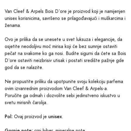
Van Cleef & Arpels Bois D`ore je proizvod koji je namijenjen
unisex korisnicima, savršeno se prilagođavajući i muškarcima i
ženama.
Ovo je prilika da se unesete u svet luksuza i elegancije, da
osjetite neodoljivu moć mirisa koji će bez sumnje ostaviti
pečat na svakome ko ga nosi. Budite sigurni da ćete sa Bois
D`ore ostaviti neizbrisiv utisak i postati središte pažnje gde
god da se nalazite.
Ne propustite priliku da upotpunite svoju kolekciju parfema
ovim izvanrednim proizvodom Van Cleef & Arpels-a.
Poručite ga odmah i dozvolite sebi jedinstveno iskustvo u
svetu mirisnih čarolija.
Pol:
unisex
Ovaj proizvod je
.
Gornje note:
crni biber, mineralne note