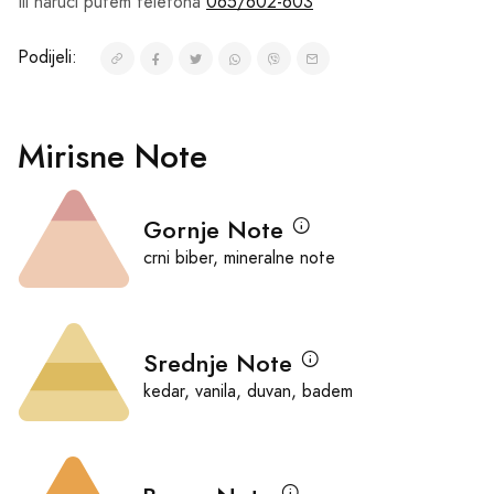
Ili naruči putem telefona
065/602-603
Podijeli:
Mirisne Note
Gornje Note
crni biber, mineralne note
Srednje Note
kedar, vanila, duvan, badem