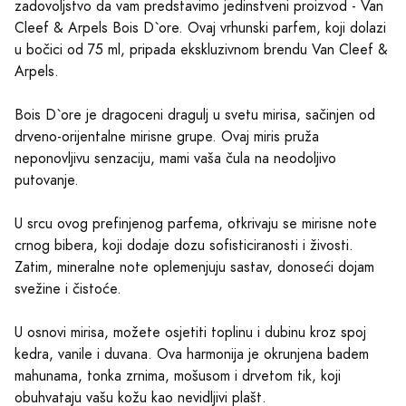
zadovoljstvo da vam predstavimo jedinstveni proizvod - Van
Cleef & Arpels Bois D`ore. Ovaj vrhunski parfem, koji dolazi
u bočici od 75 ml, pripada ekskluzivnom brendu Van Cleef &
Arpels.
Bois D`ore je dragoceni dragulj u svetu mirisa, sačinjen od
drveno-orijentalne mirisne grupe. Ovaj miris pruža
neponovljivu senzaciju, mami vaša čula na neodoljivo
putovanje.
U srcu ovog prefinjenog parfema, otkrivaju se mirisne note
crnog bibera, koji dodaje dozu sofisticiranosti i živosti.
Zatim, mineralne note oplemenjuju sastav, donoseći dojam
svežine i čistoće.
U osnovi mirisa, možete osjetiti toplinu i dubinu kroz spoj
kedra, vanile i duvana. Ova harmonija je okrunjena badem
mahunama, tonka zrnima, mošusom i drvetom tik, koji
obuhvataju vašu kožu kao nevidljivi plašt.