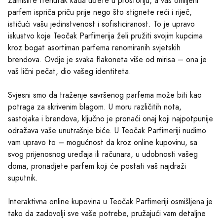
Zamislite trenutak kada uđete u prostoriju, a vaš omiljeni
parfem ispriča priču prije nego što stignete reći i riječ,
ističući vašu jedinstvenost i sofisticiranost. To je upravo
iskustvo koje Teočak Parfimerija želi pružiti svojim kupcima
kroz bogat asortiman parfema renomiranih svjetskih
brendova. Ovdje je svaka flakoneta više od mirisa – ona je
vaš lični pečat, dio vašeg identiteta.
Svjesni smo da traženje savršenog parfema može biti kao
potraga za skrivenim blagom. U moru različitih nota,
sastojaka i brendova, ključno je pronaći onaj koji najpotpunije
odražava vaše unutrašnje biće. U Teočak Parfimeriji nudimo
vam upravo to – mogućnost da kroz online kupovinu, sa
svog prijenosnog uređaja ili računara, u udobnosti vašeg
doma, pronadjete parfem koji će postati vaš najdraži
suputnik.
Interaktivna online kupovina u Teočak Parfimeriji osmišljena je
tako da zadovolji sve vaše potrebe, pružajući vam detaljne