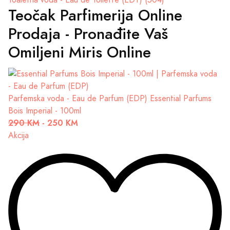
Toaletna voda - Eau de Toilette (EDT) (504)
Teočak Parfimerija Online
Prodaja - Pronađite Vaš
Omiljeni Miris Online
Parfemska voda - Eau de Parfum (EDP)
Essential Parfums
Bois Imperial - 100ml
290 KM
-
250 KM
Akcija