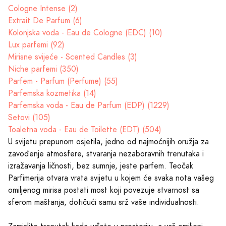
Cologne Intense (2)
Extrait De Parfum (6)
Kolonjska voda - Eau de Cologne (EDC) (10)
Lux parfemi (92)
Mirisne svijeće - Scented Candles (3)
Niche parfemi (350)
Parfem - Parfum (Perfume) (55)
Parfemska kozmetika (14)
Parfemska voda - Eau de Parfum (EDP) (1229)
Setovi (105)
Toaletna voda - Eau de Toilette (EDT) (504)
U svijetu prepunom osjetila, jedno od najmoćnijih oružja za
zavođenje atmosfere, stvaranja nezaboravnih trenutaka i
izražavanja ličnosti, bez sumnje, jeste parfem. Teočak
Parfimerija otvara vrata svijetu u kojem će svaka nota vašeg
omiljenog mirisa postati most koji povezuje stvarnost sa
sferom maštanja, dotičući samu srž vaše individualnosti.