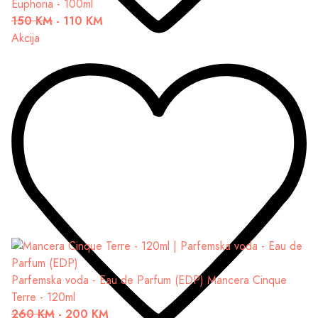
Euphoria - 100ml
150 KM
-
110 KM
Akcija
Parfemska voda - Eau de Parfum (EDP)
Mancera Cinque
Terre - 120ml
260 KM
-
200 KM