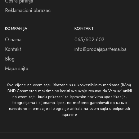
Česta pitanja
Reklamacioni obrazac
KOMPANIJA
KONTAKT
O nama
065/602-603
Kontakt
info@prodajaparfema.ba
Blog
Mapa sajta
Sve cijene na ovom sajtu iskazane su u konvertibilnim markama (BAM).
DND Commerce maksimalno koristi sve svoje resurse da Vam svi artikli
na ovom sajtu budu prikazani sa ispravnim nazivima specifikacija,
fotografijama i cijenama. Ipak, ne možemo garantovati da su sve
navedene informacije i fotografije artikala na ovom sajtu u potpunosti
ispravne