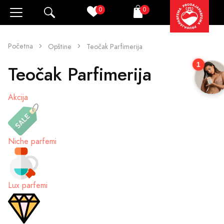
0
0
Pretraži
Korpa
Početna
Opštine
Teočak Parfimerija
1
Teočak Parfimerija
Akcija
Niche parfemi
Lux parfemi