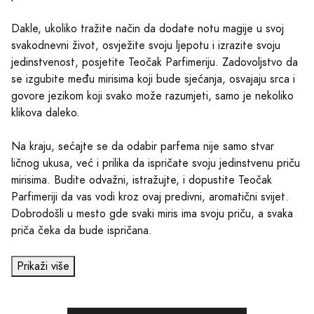
Dakle, ukoliko tražite način da dodate notu magije u svoj
svakodnevni život, osvježite svoju ljepotu i izrazite svoju
jedinstvenost, posjetite Teočak Parfimeriju. Zadovoljstvo da
se izgubite među mirisima koji bude sjećanja, osvajaju srca i
govore jezikom koji svako može razumjeti, samo je nekoliko
klikova daleko.
Na kraju, sećajte se da odabir parfema nije samo stvar
ličnog ukusa, već i prilika da ispričate svoju jedinstvenu priču
mirisima. Budite odvažni, istražujte, i dopustite Teočak
Parfimeriji da vas vodi kroz ovaj predivni, aromatični svijet.
Dobrodošli u mesto gde svaki miris ima svoju priču, a svaka
priča čeka da bude ispričana.
Prikaži više