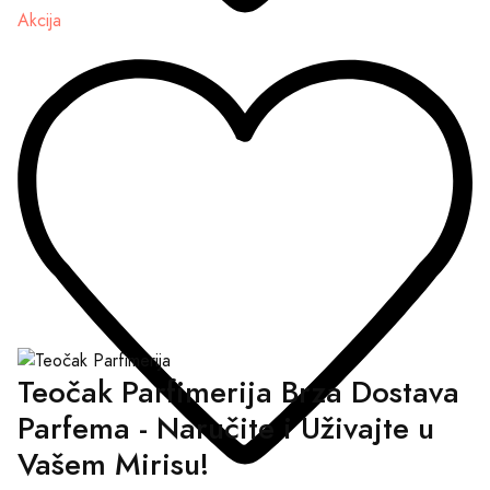
Akcija
Teočak Parfimerija Brza Dostava
Parfema - Naručite i Uživajte u
Vašem Mirisu!