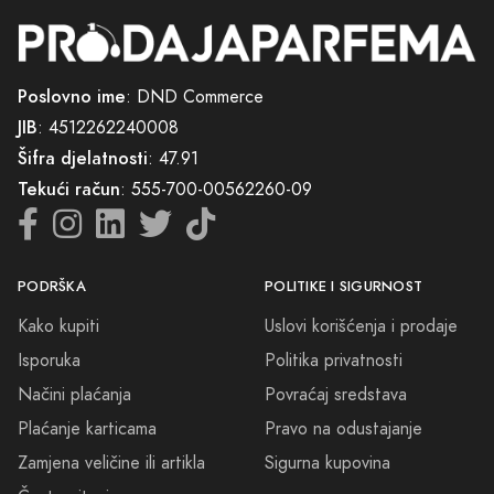
Poslovno ime
: DND Commerce
JIB
: 4512262240008
Šifra djelatnosti
: 47.91
Tekući račun
: 555-700-00562260-09
PODRŠKA
POLITIKE I SIGURNOST
Kako kupiti
Uslovi korišćenja i prodaje
Isporuka
Politika privatnosti
Načini plaćanja
Povraćaj sredstava
Plaćanje karticama
Pravo na odustajanje
Zamjena veličine ili artikla
Sigurna kupovina