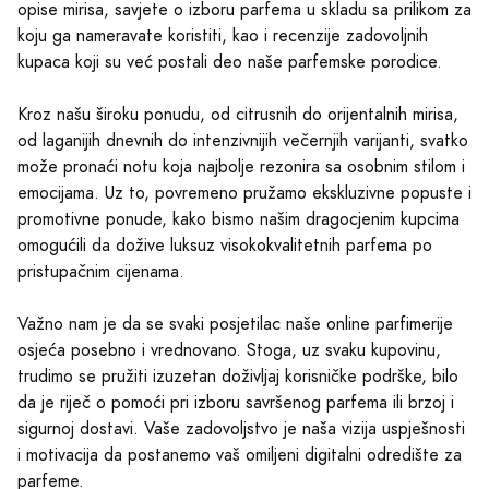
opise mirisa, savjete o izboru parfema u skladu sa prilikom za
koju ga nameravate koristiti, kao i recenzije zadovoljnih
kupaca koji su već postali deo naše parfemske porodice.
Kroz našu široku ponudu, od citrusnih do orijentalnih mirisa,
od laganijih dnevnih do intenzivnijih večernjih varijanti, svatko
može pronaći notu koja najbolje rezonira sa osobnim stilom i
emocijama. Uz to, povremeno pružamo ekskluzivne popuste i
promotivne ponude, kako bismo našim dragocjenim kupcima
omogućili da dožive luksuz visokokvalitetnih parfema po
pristupačnim cijenama.
Važno nam je da se svaki posjetilac naše online parfimerije
osjeća posebno i vrednovano. Stoga, uz svaku kupovinu,
trudimo se pružiti izuzetan doživljaj korisničke podrške, bilo
da je riječ o pomoći pri izboru savršenog parfema ili brzoj i
sigurnoj dostavi. Vaše zadovoljstvo je naša vizija uspješnosti
i motivacija da postanemo vaš omiljeni digitalni odredište za
parfeme.