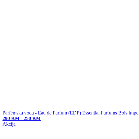
Parfemska voda - Eau de Parfum (EDP)
Essential Parfums Bois Imper
290 KM
-
250 KM
Akcija