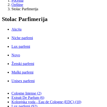
Početna
Opštine
Stolac Parfimerija
Stolac Parfimerija
Akcija
Niche parfemi
Lux parfemi
Novo
Ženski parfemi
Muški parfemi
Unisex parfemi
Cologne Intense (2)
Extrait De Parfum (6)
Kolonjska voda - Eau de Cologne (EDC) (10)
Lux parfemi (92)