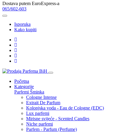
Dostava putem EuroExpress-a
065/602-603
Isporuka
Kako kupiti
Početna
Kategorije
Parfemi
Šminka
Cologne Intense
Extrait De Parfum
Kolonjska voda - Eau de Cologne (EDC)
Lux parfemi
Mirisne svijeće - Scented Candles
Niche parfemi
Parfem - Parfum (Perfume)