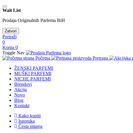
Wait List
Prodaja Originalnih Parfema BiH
Zatvori
Pretraži
0
Korpa
0
Toggle Nav
Početna
Pretraga
ŽENSKI PARFEMI
MUŠKI PARFEMI
NICHE PARFEMI
Brendovi
Akcija
Novo
Blog
Kontakt
Kako kupiti
Isporuka
Česta pitanja