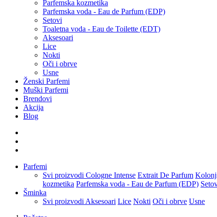
Parfemska kozmetika
Parfemska voda - Eau de Parfum (EDP)
Setovi
Toaletna voda - Eau de Toilette (EDT)
Aksesoari
Lice
Nokti
Oči i obrve
Usne
Ženski Parfemi
Muški Parfemi
Brendovi
Akcija
Blog
Parfemi
Svi proizvodi
Cologne Intense
Extrait De Parfum
Kolonj
kozmetika
Parfemska voda - Eau de Parfum (EDP)
Setov
Šminka
Svi proizvodi
Aksesoari
Lice
Nokti
Oči i obrve
Usne