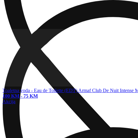
Toaletna voda - Eau de Toilette (EDT)
Armaf Club De Nuit Intense M
100 KM
-
75 KM
Akcija