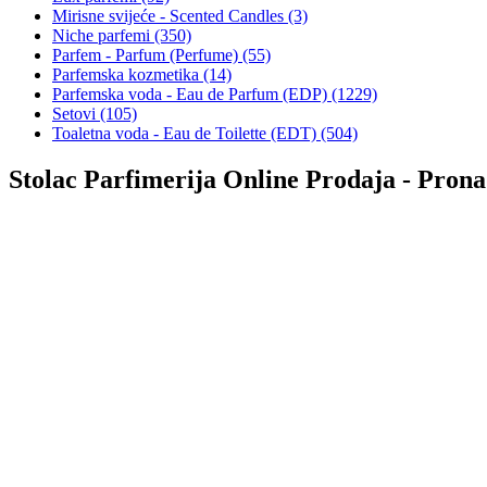
Mirisne svijeće - Scented Candles (3)
Niche parfemi (350)
Parfem - Parfum (Perfume) (55)
Parfemska kozmetika (14)
Parfemska voda - Eau de Parfum (EDP) (1229)
Setovi (105)
Toaletna voda - Eau de Toilette (EDT) (504)
Stolac Parfimerija Online Prodaja - Prona