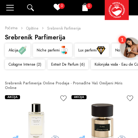
0
0
Pretraži
Korpa
Početna
Opštine
Srebrenik Parfimerija
Srebrenik Parfimerija
1
Akcija
Niche parfemi
Lux parfemi
Novo
Cologne Intense (2)
Extrait De Parfum (6)
Kolonjska voda - Eau de C
Srebrenik Parfimerija Online Prodaja - Pronađite Vaš Omiljeni Miris 
Online
AKCIJA
AKCIJA