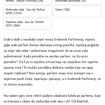
Parfem - Parfum (Perfume) (55)
Parfemska kozmetika (14)
Parfemska voda - Eau de Parfum
Setovi (105)
(EDP) (1229)
Toaletna voda - Eau de Toilette
(EDT) (504)
Dobro došli u neodoljiv svijet mirisa Srebrenik Parfimerija, mjesto
gdje svaki parfem donosi obećanje novog početka, svježeg pogleda
na svijet oko sebe i jedinstvene mogućnosti da se izrazi vaša
jedinstvenost. Kada pomislite na savršen parfem, na što prvo
pomislite? Da li je to svježina citrusa koja vas osvježava čim osjetite
njezine note? Ili možda zavodljiva slatkoća vanilije koja vas opija
svojom toplinom? Bez sumnje, parfemi imaju moć prenijeti nas u
svijetove punih čuda, osjećanja i sjećanja, a u Srebrenik Parfimeriji, mi
to činimo stvarnošću.
Na našem sajtu ćete otkriti pažljivo odabrane kolekcije parfema, koje
su kreirane s ciljem da zadovolje svaki ukus i stil. Od klasičnih,