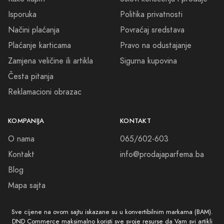
vaša osobnost dobija onaj savršeni mirisni potpis. Dobrodošli u
Srebrenik Parfimeriju, gdje snovi postaju stvarnost, a stvarnost postaje
Isporuka
Politika privatnosti
čudesno putovanje kroz olfaktorne čarolije. Vaša potraga za
Načini plaćanja
Povraćaj sredstava
savršenim parfemom počinje ovdje!
Plaćanje karticama
Pravo na odustajanje
Zamjena veličine ili artikla
Sigurna kupovina
Česta pitanja
Reklamacioni obrazac
KOMPANIJA
KONTAKT
O nama
065/602-603
Kontakt
info@prodajaparfema.ba
Blog
Mapa sajta
Sve cijene na ovom sajtu iskazane su u konvertibilnim markama (BAM).
DND Commerce maksimalno koristi sve svoje resurse da Vam svi artikli