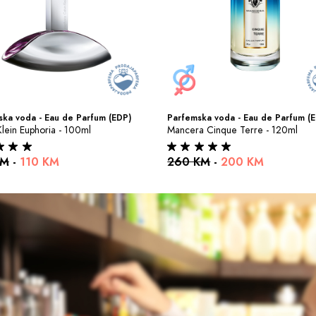
ka voda - Eau de Parfum (EDP)
Parfemska voda - Eau de Parfum (
Klein Euphoria - 100ml
Mancera Cinque Terre - 120ml
KM
-
110 KM
260 KM
-
200 KM