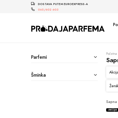
DOSTAVA PUTEM EUROEXPRESS-A
065/602-603
Po
Početna
Parfemi
Sap
Akcij
Šminka
Žensk
Sapna 
AKCIJA