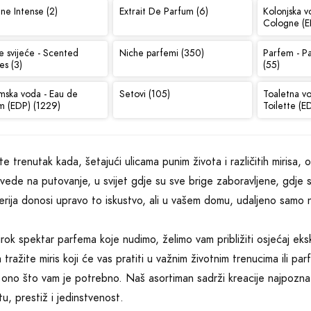
ne Intense (2)
Extrait De Parfum (6)
Kolonjska v
Cologne (E
e svijeće - Scented
Niche parfemi (350)
Parfem - P
es (3)
(55)
mska voda - Eau de
Setovi (105)
Toaletna v
m (EDP) (1229)
Toilette (E
ite trenutak kada, šetajući ulicama punim života i različitih mirisa,
vede na putovanje, u svijet gdje su sve brige zaboravljene, gdje 
erija donosi upravo to iskustvo, ali u vašem domu, udaljeno samo n
irok spektar parfema koje nudimo, želimo vam približiti osjećaj eksk
a tražite miris koji će vas pratiti u važnim životnim trenucima ili p
ono što vam je potrebno. Naš asortiman sadrži kreacije najpoznatij
tu, prestiž i jedinstvenost.