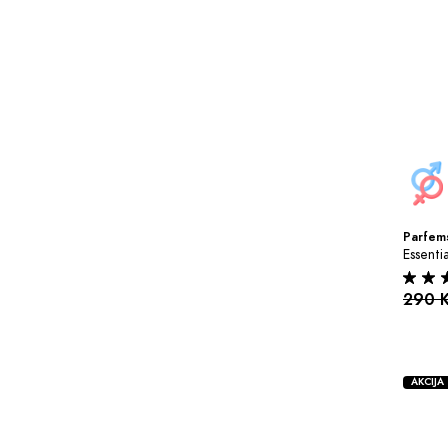
Parfems
Essenti
290 
AKCIJA