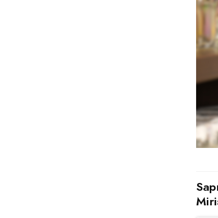
Sap
Miri