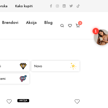
oruka
Kako kupiti
Brendovi
Akcija
Blog
1
i
Novo
femi
AKCIJA