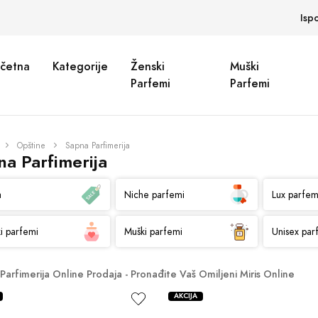
Isp
četna
Kategorije
Ženski
Muški
Parfemi
Parfemi
Opštine
Sapna Parfimerija
na Parfimerija
a
Niche parfemi
Lux parfem
i parfemi
Muški parfemi
Unisex par
Parfimerija Online Prodaja - Pronađite Vaš Omiljeni Miris Online
AKCIJA