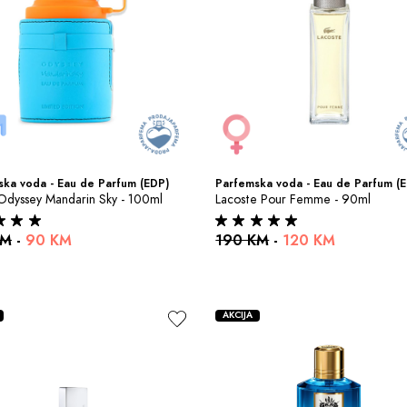
ka voda - Eau de Parfum (EDP)
Parfemska voda - Eau de Parfum (
Odyssey Mandarin Sky - 100ml
Lacoste Pour Femme - 90ml
KM
-
90 KM
190 KM
-
120 KM
AKCIJA