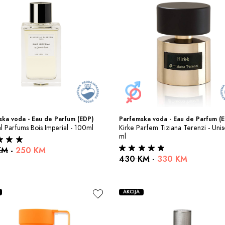
ka voda - Eau de Parfum (EDP)
Parfemska voda - Eau de Parfum (
al Parfums Bois Imperial - 100ml
Kirke Parfem Tiziana Terenzi - Unis
ml
KM
-
250 KM
430 KM
-
330 KM
AKCIJA