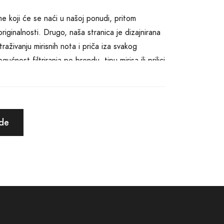
me koji će se naći u našoj ponudi, pritom
riginalnosti. Drugo, naša stranica je dizajnirana
raživanju mirisnih nota i priča iza svakog
ost filtriranja po brendu, tipu mirisa ili prilici
 modi ili trendovima; on govori o vama, vašim
i miris koji najbolje odgovara vašem
ude
 kožu hladnim zimskim danima, svježe cvjetne
je koje nose obećanje avanture.
ljivo, bilo da idete na sastanak, posao ili samo
n za one koje volite, stvarajući nezaboravne