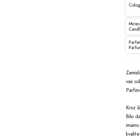
Colog
Mirisn
Candl
Parfe
Parfu
Zamisl
vas od
Parfim
Kroz š
Bilo d
imamo 
kvalite