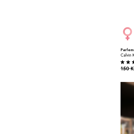
Parfems
Calvin 
150 