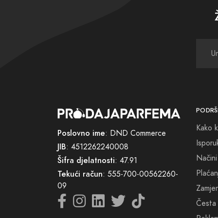
Ponosn
iskust
do vaš
U Sapn
životn
svaki 
PODRŠ
Kako k
Poslovno ime
: DND Commerce
Isporu
JIB
: 4512262240008
Načini
Šifra djelatnosti
: 47.91
Plaćan
Tekući račun
: 555-700-00562260-
09
Zamjena
Česta 