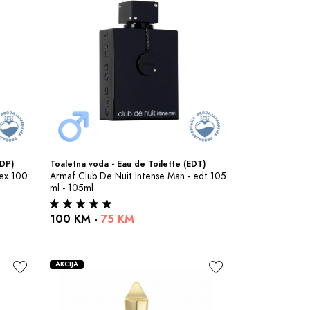
EDP)
Toaletna voda - Eau de Toilette (EDT)
ex 100 
Armaf Club De Nuit Intense Man - edt 105 
ml - 105ml
100 KM
-
75 KM
AKCIJA