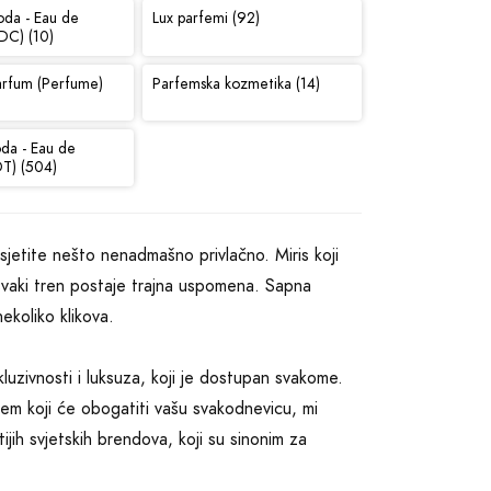
oda - Eau de
Lux parfemi (92)
DC) (10)
arfum (Perfume)
Parfemska kozmetika (14)
oda - Eau de
DT) (504)
 osjetite nešto nenadmašno privlačno. Miris koji
svaki tren postaje trajna uspomena. Sapna
ekoliko klikova.
luzivnosti i luksuza, koji je dostupan svakome.
arfem koji će obogatiti vašu svakodnevicu, mi
ih svjetskih brendova, koji su sinonim za