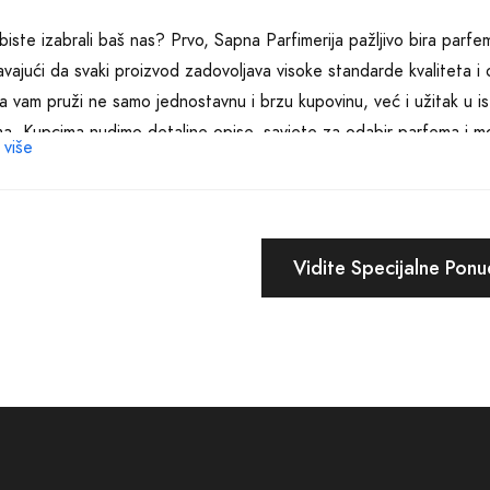
biste izabrali baš nas? Prvo, Sapna Parfimerija pažljivo bira parfe
avajući da svaki proizvod zadovoljava visoke standarde kvaliteta i o
a vam pruži ne samo jednostavnu i brzu kupovinu, već i užitak u ist
a. Kupcima nudimo detaljne opise, savjete za odabir parfema i mogućn
 više
u se parfem traži.
jemo važnost dodira ličnosti sa parfemom. Miris ne govori samo o
nama, osjećajima i snovima. Zato smo tu da vam pomognemo otkrit
Vidite Specijalne Pon
tvenom stilu i karakteru. Da osjetite tople note vanilije koje grle
 koji vas bude proljećem, ili možda intrigantne orijentalne esenci
m vjeruje da pravi parfem može učiniti da se osjećate posebno i vid
ite vrijeme za sebe. I ne samo to, parfem može biti savršen poklo
ke zajedništva i radosti.