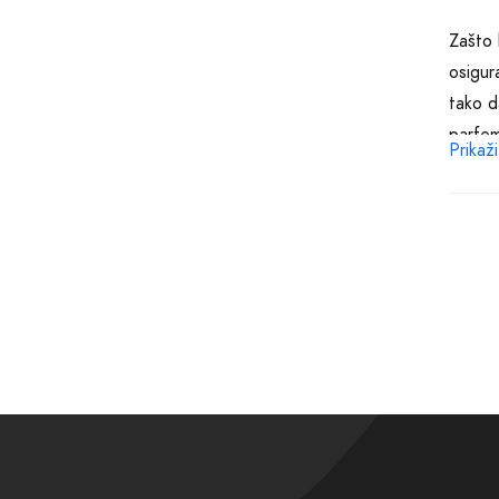
Zašto 
osigur
tako d
parfem
Prikaži
za koj
Razumi
uspome
jedins
akorde
Naš ti
provod
trenut