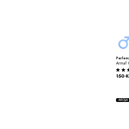
Parfems
Armaf 
150 
AKCIJA