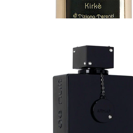
Parfemska voda - Eau de Parfum (EDP)
Kirke Parfem Tiziana
Terenzi - Unisex 100 ml
430 KM
-
330 KM
Akcija