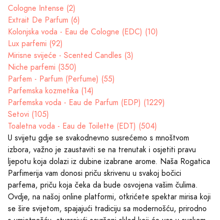
Cologne Intense (2)
Extrait De Parfum (6)
Kolonjska voda - Eau de Cologne (EDC) (10)
Lux parfemi (92)
Mirisne svijeće - Scented Candles (3)
Niche parfemi (350)
Parfem - Parfum (Perfume) (55)
Parfemska kozmetika (14)
Parfemska voda - Eau de Parfum (EDP) (1229)
Setovi (105)
Toaletna voda - Eau de Toilette (EDT) (504)
U svijetu gdje se svakodnevno susrećemo s mnoštvom
izbora, važno je zaustaviti se na trenutak i osjetiti pravu
ljepotu koja dolazi iz dubine izabrane arome. Naša Rogatica
Parfimerija vam donosi priču skrivenu u svakoj bočici
parfema, priču koja čeka da bude osvojena vašim čulima.
Ovdje, na našoj online platformi, otkrićete spektar mirisa koji
se šire svijetom, spajajući tradiciju sa modernošću, prirodno