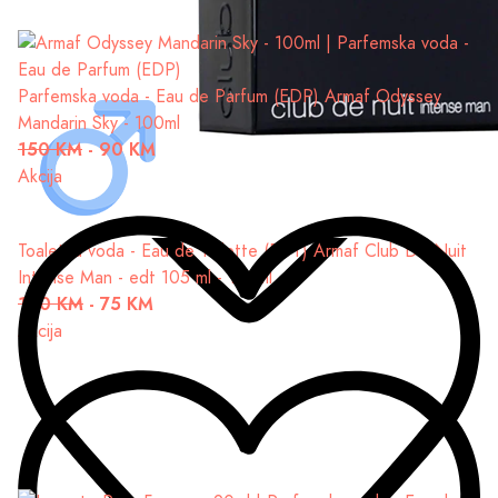
Parfemska voda - Eau de Parfum (EDP)
Armaf Odyssey
Mandarin Sky - 100ml
150 KM
-
90 KM
Akcija
Toaletna voda - Eau de Toilette (EDT)
Armaf Club De Nuit
Intense Man - edt 105 ml - 105ml
100 KM
-
75 KM
Akcija