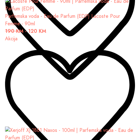
Parfemska voda - Eau de Parfum (EDP)
Lacoste Pour
Femme - 90ml
190 KM
-
120 KM
Akcija