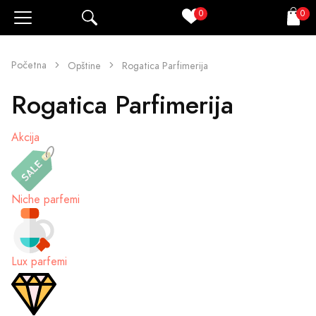
0
0
Pretraži
Korpa
Početna
Opštine
Rogatica Parfimerija
Rogatica Parfimerija
Akcija
Niche parfemi
Lux parfemi