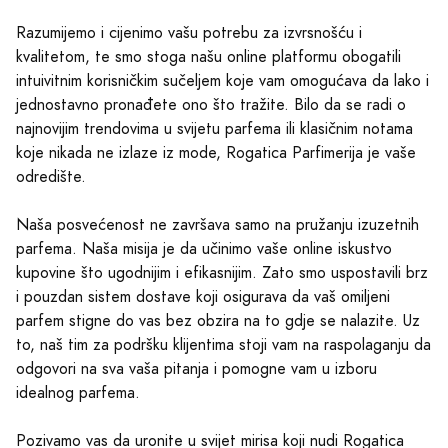
Razumijemo i cijenimo vašu potrebu za izvrsnošću i
kvalitetom, te smo stoga našu online platformu obogatili
intuivitnim korisničkim sučeljem koje vam omogućava da lako i
jednostavno pronađete ono što tražite. Bilo da se radi o
najnovijim trendovima u svijetu parfema ili klasičnim notama
koje nikada ne izlaze iz mode, Rogatica Parfimerija je vaše
odredište.
Naša posvećenost ne završava samo na pružanju izuzetnih
parfema. Naša misija je da učinimo vaše online iskustvo
kupovine što ugodnijim i efikasnijim. Zato smo uspostavili brz
i pouzdan sistem dostave koji osigurava da vaš omiljeni
parfem stigne do vas bez obzira na to gdje se nalazite. Uz
to, naš tim za podršku klijentima stoji vam na raspolaganju da
odgovori na sva vaša pitanja i pomogne vam u izboru
idealnog parfema.
Pozivamo vas da uronite u svijet mirisa koji nudi Rogatica