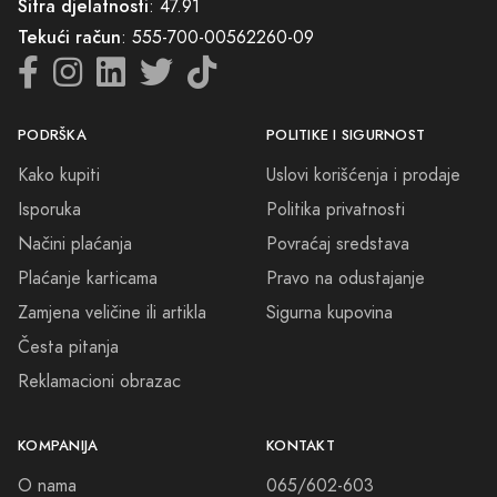
Šifra djelatnosti
: 47.91
Tekući račun
: 555-700-00562260-09
PODRŠKA
POLITIKE I SIGURNOST
Kako kupiti
Uslovi korišćenja i prodaje
Isporuka
Politika privatnosti
Načini plaćanja
Povraćaj sredstava
Plaćanje karticama
Pravo na odustajanje
Zamjena veličine ili artikla
Sigurna kupovina
Česta pitanja
Reklamacioni obrazac
KOMPANIJA
KONTAKT
O nama
065/602-603