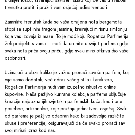
s umjetnošću, stvarajući savršeni sklad koji će vas u svakom
trenutku pratiti i pružiti vam osjećaj jedinstvenosti.
Zamislite trenutak kada se vaša omiljena nota bergamota
stopi sa suptilnim tragom jasmina, kreirajući mirisnu simfoniju
koja vas izdvaja iz mase. To je moć koju Rogatica Parfimerija
želi podijeliti s vama – moć da uronite u svijet parfema gdje
svaka nota priča svoju priču, gdje svaki miris otkriva dio vaše
osobnosti.
Uzimajući u obzir koliko je važno pronaći savršen parfem, koji
nije samo dodatak, već odraz vašeg stila i karaktera,
Rogatica Parfimerija nudi vam izuzetno iskustvo online
kupovine. Naša pažljivo kurirana kolekcija parfema uključuje
kreacije najpoznatijih svjetskih parfemskih kuća, kao i one
posebne, artizanalne, koje pružaju jedinstveni osjećaj. Svaki
od parfema je pažljivo odabran kako bi zadovoljio različite
ukuse i preferencije, osiguravajući da će svako pronaći sav
svoj mirisni izraz kod nas.