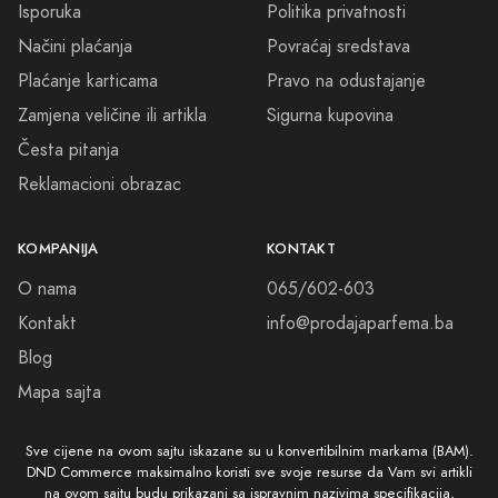
Dobro došli u Parfimeriju Vogošća, gdje svaki miris priča svoju priču, a
Isporuka
Politika privatnosti
svaka priča zavređuje da bude ispričana.
Načini plaćanja
Povraćaj sredstava
Plaćanje karticama
Pravo na odustajanje
Zamjena veličine ili artikla
Sigurna kupovina
Česta pitanja
Reklamacioni obrazac
KOMPANIJA
KONTAKT
O nama
065/602-603
Kontakt
info@prodajaparfema.ba
Blog
Mapa sajta
Sve cijene na ovom sajtu iskazane su u konvertibilnim markama (BAM).
DND Commerce maksimalno koristi sve svoje resurse da Vam svi artikli
na ovom sajtu budu prikazani sa ispravnim nazivima specifikacija,