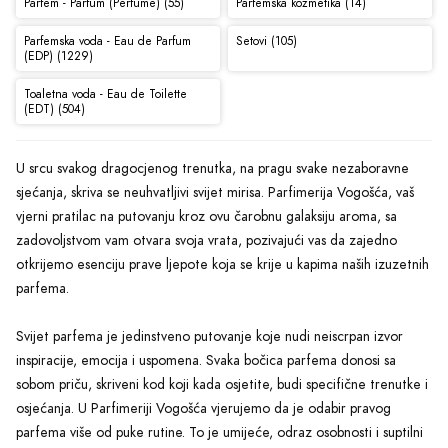
Parfem - Parfum (Perfume) (55)
Parfemska kozmetika (14)
Parfemska voda - Eau de Parfum
Setovi (105)
(EDP) (1229)
Toaletna voda - Eau de Toilette
(EDT) (504)
U srcu svakog dragocjenog trenutka, na pragu svake nezaboravne
sjećanja, skriva se neuhvatljivi svijet mirisa. Parfimerija Vogošća, vaš
vjerni pratilac na putovanju kroz ovu čarobnu galaksiju aroma, sa
zadovoljstvom vam otvara svoja vrata, pozivajući vas da zajedno
otkrijemo esenciju prave ljepote koja se krije u kapima naših izuzetnih
parfema.
Svijet parfema je jedinstveno putovanje koje nudi neiscrpan izvor
inspiracije, emocija i uspomena. Svaka bočica parfema donosi sa
sobom priču, skriveni kod koji kada osjetite, budi specifične trenutke i
osjećanja. U Parfimeriji Vogošća vjerujemo da je odabir pravog
parfema više od puke rutine. To je umijeće, odraz osobnosti i suptilni