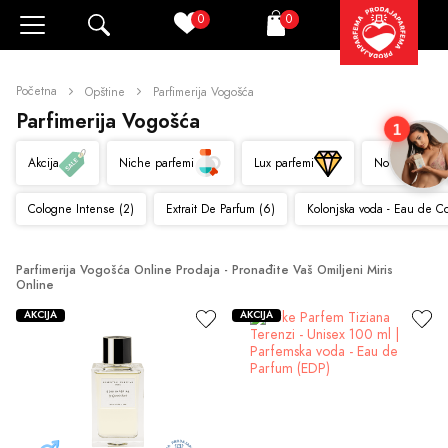
0
0
Pretraži
Korpa
Početna
Opštine
Parfimerija Vogošća
Parfimerija Vogošća
1
Akcija
Niche parfemi
Lux parfemi
Novo
Cologne Intense (2)
Extrait De Parfum (6)
Kolonjska voda - Eau de C
Parfimerija Vogošća Online Prodaja - Pronađite Vaš Omiljeni Miris 
Online
AKCIJA
AKCIJA