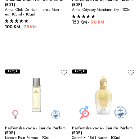
(EDT)
(EDP)
Armaf Club De Nuit Intense Man - 
Armaf Odyssey Mandarin Sky - 100ml
edt 105 ml - 105ml
150 KM
-
90 KM
100 KM
-
75 KM
AKCIJA
AKCIJA
Parfemska voda - Eau de Parfum 
Parfemska voda - Eau de Parfum 
(EDP)
(EDP)
Lacoste Pour Femme - 90ml
Xerjoff XJ 1861 Naxos - 100ml