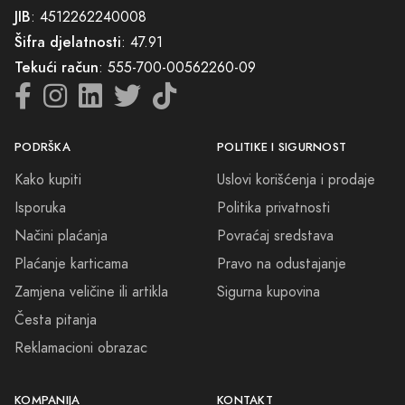
zaštitni znak samo je nekoliko klikova daleko. Dopustite da Parfimerija
JIB
: 4512262240008
Odžak bude vaš vodič kroz svijet parfema, gdje je svaki miris ključ za
Šifra djelatnosti
: 47.91
novu dimenziju doživljaja.
Tekući račun
: 555-700-00562260-09
PODRŠKA
POLITIKE I SIGURNOST
Kako kupiti
Uslovi korišćenja i prodaje
Isporuka
Politika privatnosti
Načini plaćanja
Povraćaj sredstava
Plaćanje karticama
Pravo na odustajanje
Zamjena veličine ili artikla
Sigurna kupovina
Česta pitanja
Reklamacioni obrazac
KOMPANIJA
KONTAKT