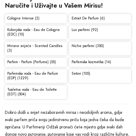
Naručite i Uživajte u Vašem Mirisu!
Cologne Intense (2)
Extrait De Parfum (6)
Kolonjska voda - Eau de Cologne
Lux parfemi (92)
(EDC) (10)
Mirisne svijeće - Scented Candles
Niche parfemi (350)
(3)
Parfem - Parfum (Perfume) (55)
Parfemska kozmetika (14)
Parfemska voda - Eau de Parfum
Setovi (105)
(EDP) (1229)
Toaletna voda - Eau de Toilette
(EDT) (504)
Dobro došli u svijet nezaboravnih mirisa i neodoljivih aroma, gdje
svaki parfem priča svoju jedinstvenu priču koja jedva čeka da bude
ispričana. U Parfimeriji Odžak pronaći ćete mjesto gdje svaki dah
donosi novo putovanje, putovanje koje vas vodi kroz različite kulture,