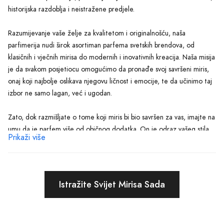
historijska razdoblja i neistražene predjele.
Razumijevanje vaše želje za kvalitetom i originalnošću, naša
parfimerija nudi širok asortiman parfema svetskih brendova, od
klasičnih i vječnih mirisa do modernih i inovativnih kreacija. Naša misija
je da svakom posjetiocu omogućimo da pronađe svoj savršeni miris,
onaj koji najbolje oslikava njegovu ličnost i emocije, te da učinimo taj
izbor ne samo lagan, već i ugodan.
Zato, dok razmišljate o tome koji miris bi bio savršen za vas, imajte na
umu da je parfem više od običnog dodatka. On je odraz vašeg stila,
Prikaži više
vaše duše, i iznimno je moćan alat u ostavljanju neizbrisivog utiska na
one oko vas. Bilo da tražite miris koji će vas pratiti u vašim
svakodnevnim aktivnostima, ili onaj za posebne prigode, Parfimerija
Odžak je tu da vam osigura da vaš izbor bude primijećen i zapamćen.
Istražite Svijet Mirisa Sada
Ne zaboravite, izbor parfema je intiman proces, jedinstven kao što
ste i vi. To nije samo odluka o tome kako želite mirisati, već i o tome