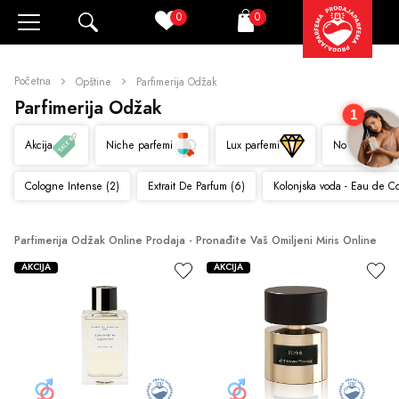
0
0
Pretraži
Korpa
Početna
Opštine
Parfimerija Odžak
Parfimerija Odžak
1
Akcija
Niche parfemi
Lux parfemi
Novo
Cologne Intense (2)
Extrait De Parfum (6)
Kolonjska voda - Eau de C
Parfimerija Odžak Online Prodaja - Pronađite Vaš Omiljeni Miris Online
AKCIJA
AKCIJA