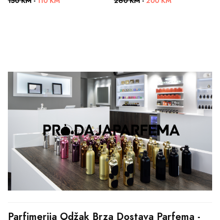
150 KM
-
110 KM
260 KM
-
200 KM
Parfimerija Odžak Brza Dostava Parfema - 