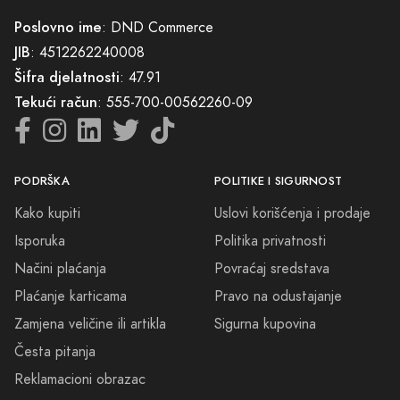
hiljadu riječi, iskoristite moć mirisa da izrazite svoju unikatnost. Naš
svijet je svijet u kojem se snovi mirisom pretvaraju u stvarnost, i
Poslovno ime
: DND Commerce
pozivamo vas da nam se pridružite na ovom nezaboravnom
JIB
: 4512262240008
putovanju.
Šifra djelatnosti
: 47.91
Tekući račun
: 555-700-00562260-09
PODRŠKA
POLITIKE I SIGURNOST
Kako kupiti
Uslovi korišćenja i prodaje
Isporuka
Politika privatnosti
Načini plaćanja
Povraćaj sredstava
Plaćanje karticama
Pravo na odustajanje
Zamjena veličine ili artikla
Sigurna kupovina
Česta pitanja
Reklamacioni obrazac