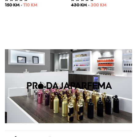
150 KM
-
110 KM
430 KM
-
300 KM