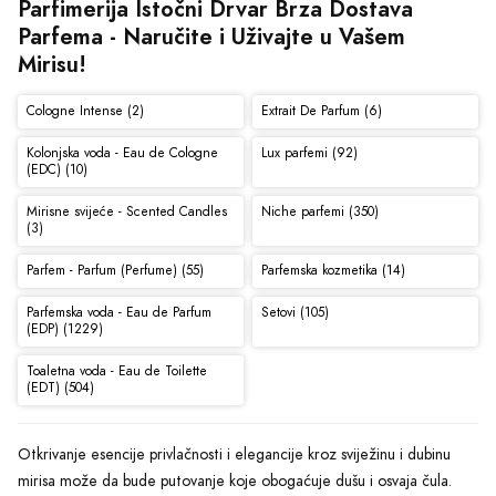
Parfimerija Istočni Drvar Brza Dostava 
Parfema - Naručite i Uživajte u Vašem 
Mirisu!
Cologne Intense (2)
Extrait De Parfum (6)
Kolonjska voda - Eau de Cologne
Lux parfemi (92)
(EDC) (10)
Mirisne svijeće - Scented Candles
Niche parfemi (350)
(3)
Parfem - Parfum (Perfume) (55)
Parfemska kozmetika (14)
Parfemska voda - Eau de Parfum
Setovi (105)
(EDP) (1229)
Toaletna voda - Eau de Toilette
(EDT) (504)
Otkrivanje esencije privlačnosti i elegancije kroz sviježinu i dubinu
mirisa može da bude putovanje koje obogaćuje dušu i osvaja čula.