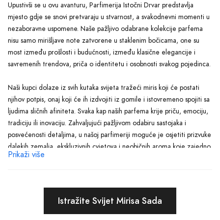
Upustivši se u ovu avanturu, Parfimerija Istočni Drvar predstavlja
mjesto gdje se snovi pretvaraju u stvarnost, a svakodnevni momenti u
nezaboravne uspomene. Naše pažljivo odabrane kolekcije parfema
nisu samo mirišljave note zatvorene u staklenim bočicama, one su
most između prošlosti i budućnosti, između klasične elegancije i
savremenih trendova, priča o identitetu i osobnosti svakog pojedinca.
Naši kupci dolaze iz svih kutaka svijeta tražeći miris koji će postati
njihov potpis, onaj koji će ih izdvojiti iz gomile i istovremeno spojiti sa
ljudima sličnih afiniteta. Svaka kap naših parfema krije priču, emociju,
tradiciju ili inovaciju. Zahvaljujući pažljivom odabiru sastojaka i
posvećenosti detaljima, u našoj parfimeriji moguće je osjetiti prizvuke
dalekih zemalja, ekskluzivnih cvjetova i neobičnih aroma koje zajedno
Prikaži više
stvaraju savršenstvo koje čeka da bude otkriveno.
Shvatamo da je izbor parfema veoma lična stvar i zato smo ovdje da
pomognemo. Naš tim stručnjaka vodiće vas kroz svijet mirisa,
Istražite Svijet Mirisa Sada
pomažući vam da pronađete onaj koji najbolje odgovara vašem duhu
i životnom stilu. Bilo da tražite nešto sveže za dan ili senzualne note