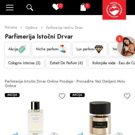
0
0
Pretraži
Korpa
Početna
Opštine
Parfimerija Istočni Drvar
Parfimerija Istočni Drvar
1
Akcija
Niche parfemi
Lux parfemi
Novo
Cologne Intense (2)
Extrait De Parfum (6)
Kolonjska voda - Eau de C
Parfimerija Istočni Drvar Online Prodaja - Pronađite Vaš Omiljeni Miris 
Online
AKCIJA
AKCIJA